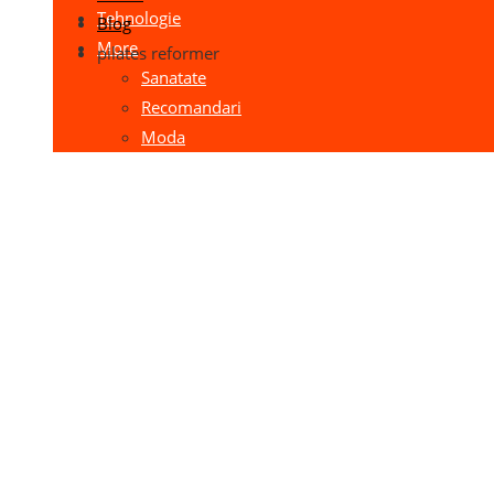
Tehnologie
Blog
More
pilates reformer
Sanatate
Recomandari
Moda