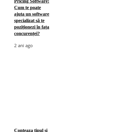
Pricing Software:
Cum te poate
ajuta un software
specializat să te
poziționezi în fața
concurenței?
2 ani ago
Conteaza tipul si