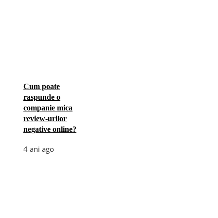
Cum poate
raspunde o
companie mica
review-urilor
negative online?
4 ani ago