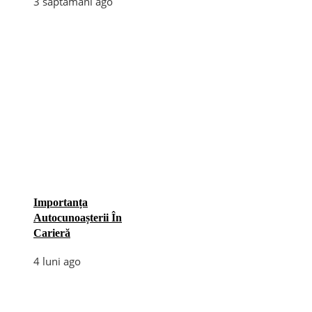
3 săptămâni ago
Importanța
Autocunoașterii În
Carieră
4 luni ago