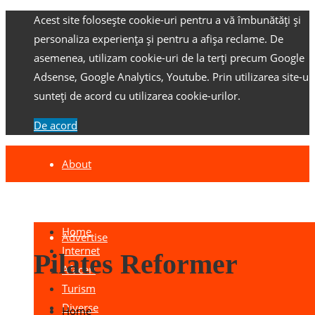
Acest site folosește cookie-uri pentru a vă îmbunătăți și
personaliza experiența și pentru a afișa reclame.
De
asemenea, utilizam cookie-uri de la terți precum Google
Adsense, Google Analytics, Youtube.
Prin utilizarea site-ulu
sunteți de acord cu utilizarea cookie-urilor.
De acord
About
Contact
Home
Advertise
Internet
Pilates Reformer
Afaceri
Turism
Diverse
Home