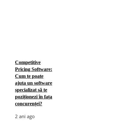
Competitive
Pricing Software:
Cum te poate
ajuta un software
specializat să te
poziționezi în fața
concurenței?
2 ani ago