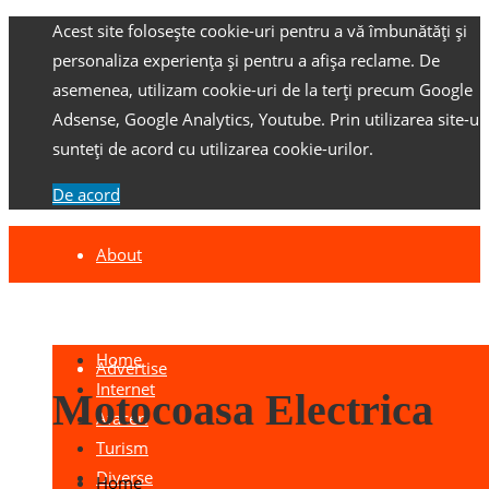
Acest site folosește cookie-uri pentru a vă îmbunătăți și
personaliza experiența și pentru a afișa reclame.
De
asemenea, utilizam cookie-uri de la terți precum Google
Adsense, Google Analytics, Youtube.
Prin utilizarea site-ulu
sunteți de acord cu utilizarea cookie-urilor.
De acord
About
Contact
Home
Advertise
Internet
Motocoasa Electrica
Afaceri
Turism
Diverse
Home