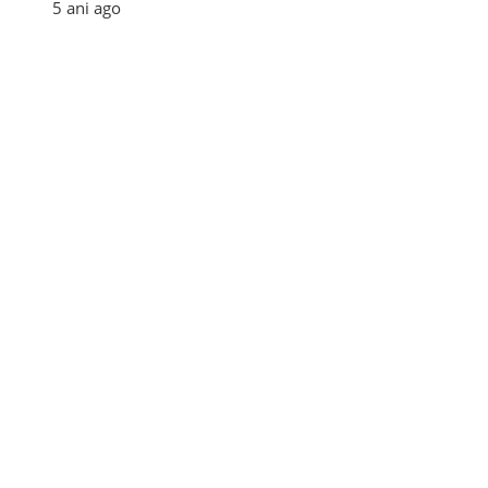
5 ani ago
Categories
Afaceri
(110)
Diverse
(156)
E-commerce
(5)
Industrie
(4)
Internet
(18)
Moda
(28)
Recomandari
(273)
Sanatate
(60)
Tehnologie
(35)
Turism
(34)
Utile
(242)
Tags