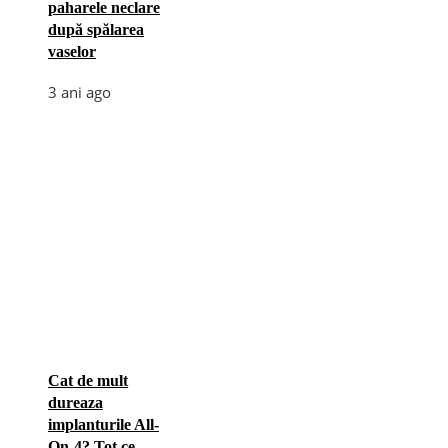
paharele neclare
după spălarea
vaselor
3 ani ago
Cat de mult
dureaza
implanturile All-
On-4? Tot ce