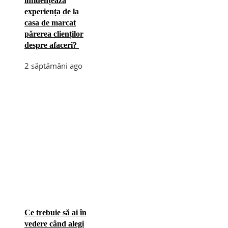
influențează
experiența de la
casa de marcat
părerea clienților
despre afaceri?
2 săptămâni ago
Ce trebuie să ai în
vedere când alegi