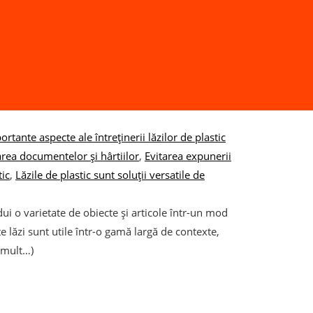
rtante aspecte ale întreținerii lăzilor de plastic
rea documentelor și hârtiilor
,
Evitarea expunerii
tic
,
Lăzile de plastic sunt soluții versatile de
dui o varietate de obiecte și articole într-un mod
este lăzi sunt utile într-o gamă largă de contexte,
i mult…)