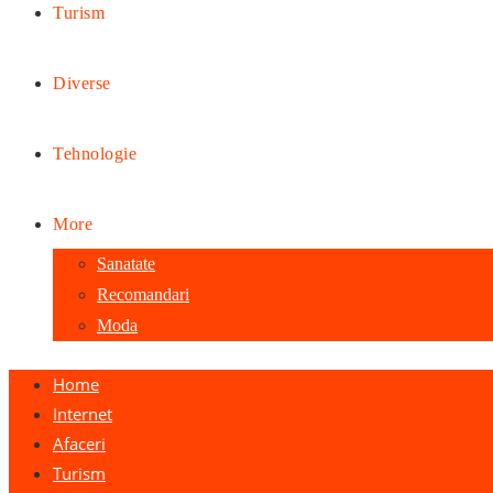
Turism
Diverse
Tehnologie
More
Sanatate
Recomandari
Moda
Home
Internet
Afaceri
Turism