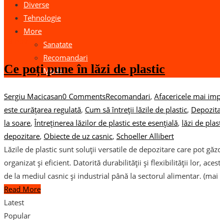
Diverse
Tehnologie
More
28
nov.
Sanatate
Recomandari
Ce poți pune în lăzi de plastic
Moda
Sergiu Macicasan
0 Comments
Recomandari
,
Afaceri
cele mai impo
este curățarea regulată
,
Cum să întreții lăzile de plastic
,
Depozita
la soare
,
Întreținerea lăzilor de plastic este esențială
,
lăzi de plas
depozitare
,
Obiecte de uz casnic
,
Schoeller Allibert
Lăzile de plastic sunt soluții versatile de depozitare care pot găz
organizat și eficient. Datorită durabilității și flexibilității lor, ac
de la mediul casnic și industrial până la sectorul alimentar. (ma
Read More
Latest
Popular