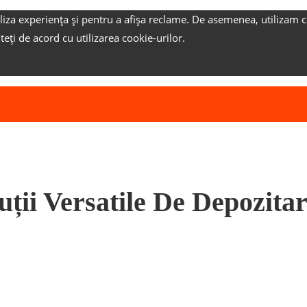
liza experiența și pentru a afișa reclame.
De asemenea, utilizam c
nteți de acord cu utilizarea cookie-urilor.
uții Versatile De Depozita