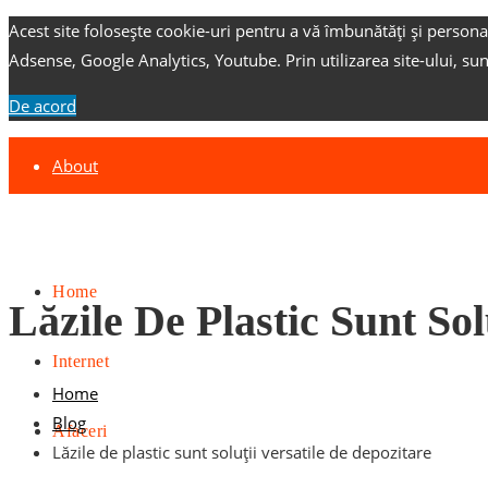
Acest site folosește cookie-uri pentru a vă îmbunătăți și persona
Adsense, Google Analytics, Youtube.
Prin utilizarea site-ului, su
De acord
About
Contact
Advertise
Home
Lăzile De Plastic Sunt Sol
Internet
Home
Blog
Afaceri
Lăzile de plastic sunt soluții versatile de depozitare