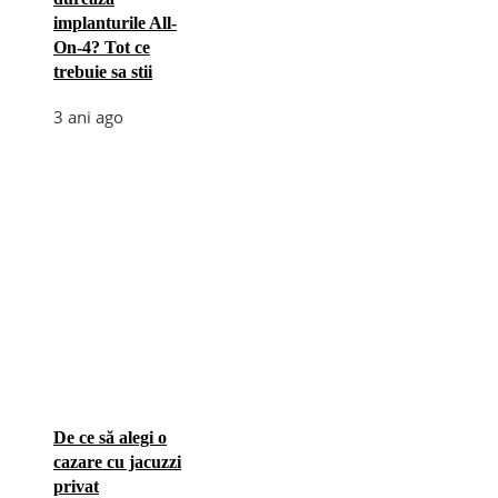
implanturile All-
On-4? Tot ce
trebuie sa stii
3 ani ago
De ce să alegi o
cazare cu jacuzzi
privat