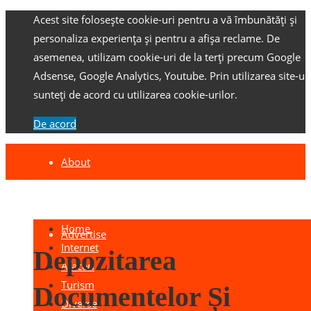
Acest site folosește cookie-uri pentru a vă îmbunătăți și
personaliza experiența și pentru a afișa reclame.
De
asemenea, utilizam cookie-uri de la terți precum Google
Adsense, Google Analytics, Youtube.
Prin utilizarea site-ulu
sunteți de acord cu utilizarea cookie-urilor.
De acord
About
Contact
Home
Advertise
Internet
Depozitarea
Afaceri
Turism
Documentelor Și
Diverse