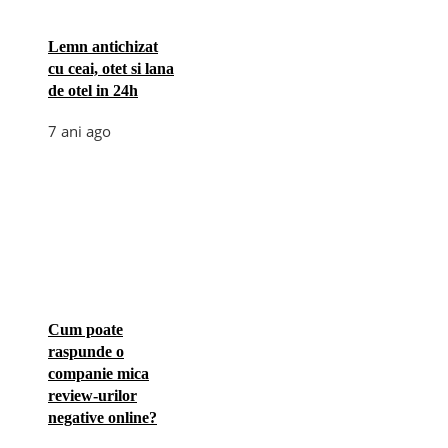
Lemn antichizat
cu ceai, otet si lana
de otel in 24h
7 ani ago
Cum poate
raspunde o
companie mica
review-urilor
negative online?