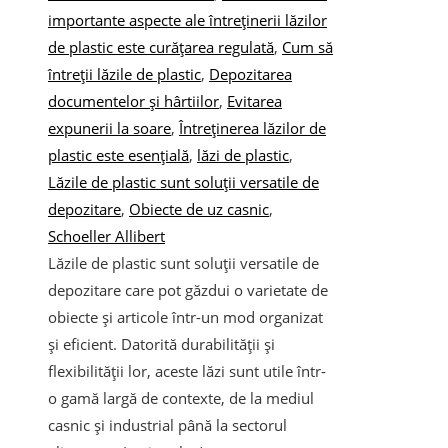
importante aspecte ale întreținerii lăzilor
de plastic este curățarea regulată
,
Cum să
întreții lăzile de plastic
,
Depozitarea
documentelor și hârtiilor
,
Evitarea
expunerii la soare
,
Întreținerea lăzilor de
plastic este esențială
,
lăzi de plastic
,
Lăzile de plastic sunt soluții versatile de
depozitare
,
Obiecte de uz casnic
,
Schoeller Allibert
Lăzile de plastic sunt soluții versatile de
depozitare care pot găzdui o varietate de
obiecte și articole într-un mod organizat
și eficient. Datorită durabilității și
flexibilității lor, aceste lăzi sunt utile într-
o gamă largă de contexte, de la mediul
casnic și industrial până la sectorul