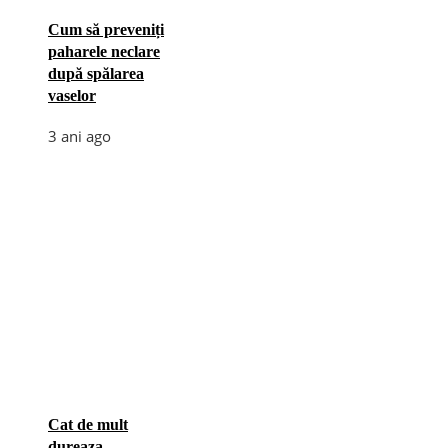
Cum să preveniți
paharele neclare
după spălarea
vaselor
3 ani ago
Cat de mult
dureaza