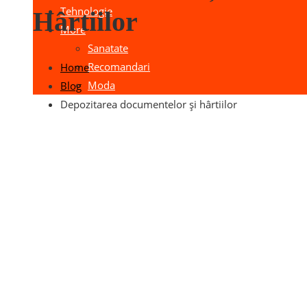
Tehnologie
Hârtiilor
More
Sanatate
Recomandari
Home
Moda
Blog
Depozitarea documentelor și hârtiilor