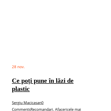
28
nov.
Ce poți pune în lăzi de
plastic
Sergiu Macicasan
0
Comments
Recomandari
,
Afaceri
cele mai