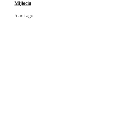
Mijlociu
5 ani ago
Categories
Afaceri
(110)
Diverse
(156)
E-commerce
(5)
Industrie
(4)
Internet
(18)
Moda
(28)
Recomandari
(273)
Sanatate
(60)
Tehnologie
(35)
Turism
(34)
Utile
(242)