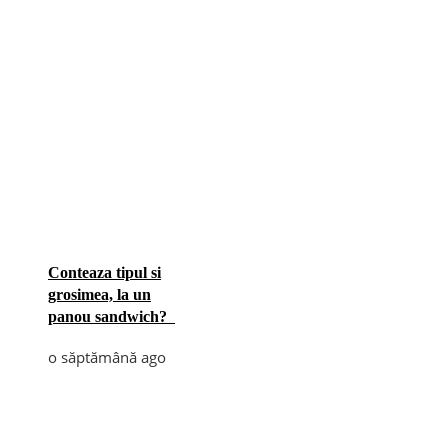
Conteaza tipul si
grosimea, la un
panou sandwich?
o săptămână ago