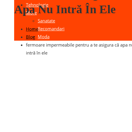
Tehnologie
Apa Nu Intră În Ele
More
Sanatate
Recomandari
Home
Moda
Blog
fermoare impermeabile pentru a te asigura că apa n
intră în ele