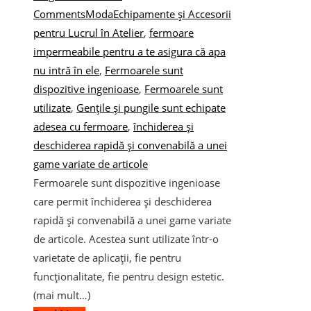
Comments
Moda
Echipamente și Accesorii
pentru Lucrul în Atelier
,
fermoare
impermeabile pentru a te asigura că apa
nu intră în ele
,
Fermoarele sunt
dispozitive ingenioase
,
Fermoarele sunt
utilizate
,
Gențile și pungile sunt echipate
adesea cu fermoare
,
închiderea și
deschiderea rapidă și convenabilă a unei
game variate de articole
Fermoarele sunt dispozitive ingenioase
care permit închiderea și deschiderea
rapidă și convenabilă a unei game variate
de articole. Acestea sunt utilizate într-o
varietate de aplicații, fie pentru
funcționalitate, fie pentru design estetic.
(mai mult…)