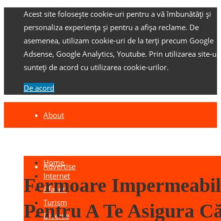
Acest site folosește cookie-uri pentru a vă îmbunătăți și
personaliza experiența și pentru a afișa reclame.
De
asemenea, utilizam cookie-uri de la terți precum Google
Adsense, Google Analytics, Youtube.
Prin utilizarea site-ulu
sunteți de acord cu utilizarea cookie-urilor.
De acord
About
Contact
Home
Advertise
Internet
Fermoare Impermeabil
Afaceri
Turism
Pentru A Te Asigura C
Diverse