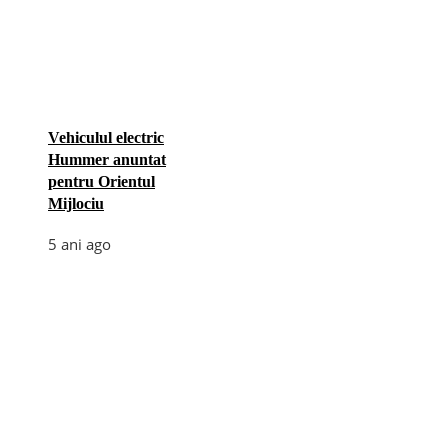
Vehiculul electric
Hummer anuntat
pentru Orientul
Mijlociu
5 ani ago
Categories
Afaceri
(110)
Diverse
(156)
E-commerce
(5)
Industrie
(4)