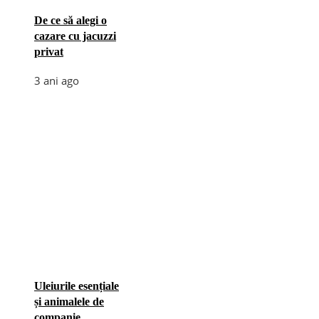
De ce să alegi o
cazare cu jacuzzi
privat
3 ani ago
Uleiurile esențiale
și animalele de
companie