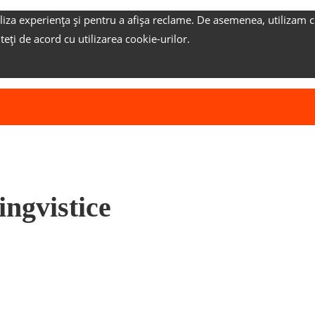
liza experiența și pentru a afișa reclame.
De asemenea, utilizam c
nteți de acord cu utilizarea cookie-urilor.
ingvistice