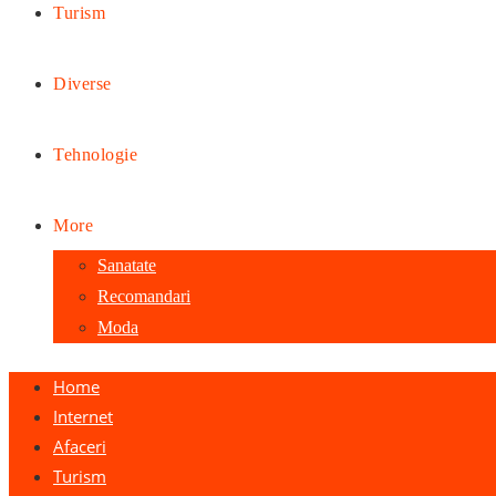
Turism
Diverse
Tehnologie
More
Sanatate
Recomandari
Moda
Home
Internet
Afaceri
Turism