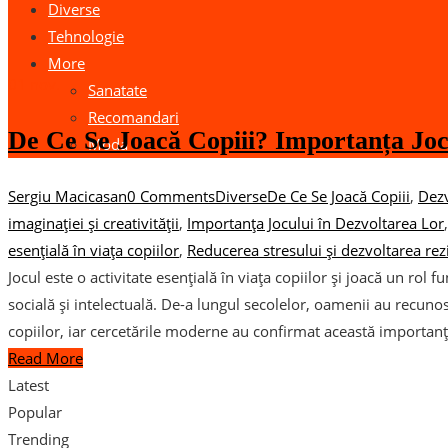
Diverse
Tehnologie
More
01
nov.
Sanatate
Recomandari
De Ce Se Joacă Copiii? Importanța Joc
Moda
Sergiu Macicasan
0 Comments
Diverse
De Ce Se Joacă Copiii
,
Dezv
imaginației și creativității
,
Importanța Jocului în Dezvoltarea Lor
esențială în viața copiilor
,
Reducerea stresului și dezvoltarea rezi
Jocul este o activitate esențială în viața copiilor și joacă un rol
socială și intelectuală. De-a lungul secolelor, oamenii au recuno
copiilor, iar cercetările moderne au confirmat această importan
Read More
Latest
Popular
Trending