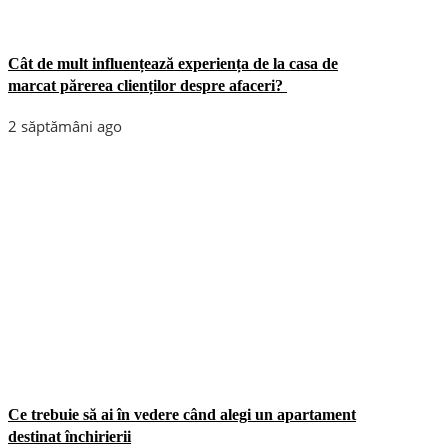
Cât de mult influențează experiența de la casa de
marcat părerea clienților despre afaceri?
2 săptămâni ago
Ce trebuie să ai în vedere când alegi un apartament
destinat închirierii