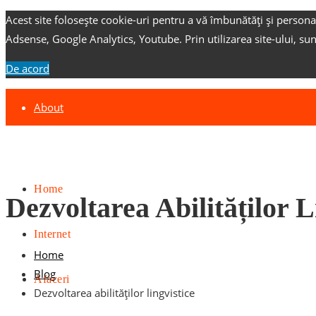
Acest site folosește cookie-uri pentru a vă îmbunătăți și persona
Adsense, Google Analytics, Youtube.
Prin utilizarea site-ului, su
De acord
About
Contact
Advertise
Home
Dezvoltarea Abilităților L
Internet
Home
Blog
Afaceri
Dezvoltarea abilităților lingvistice