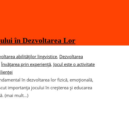
ului în Dezvoltarea Lor
oltarea abilităților lingvistice
,
Dezvoltarea
,
Învățarea prin experiență
,
Jocul este o activitate
lienței
 fundamental în dezvoltarea lor fizică, emoțională,
scut importanța jocului în creșterea și educarea
ță. (mai mult…)