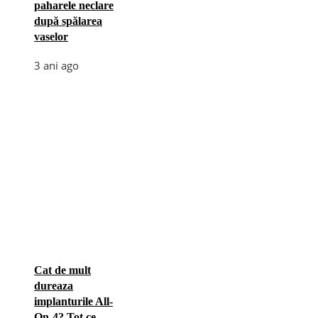
paharele neclare
după spălarea
vaselor
3 ani ago
Cat de mult
dureaza
implanturile All-
On-4? Tot ce