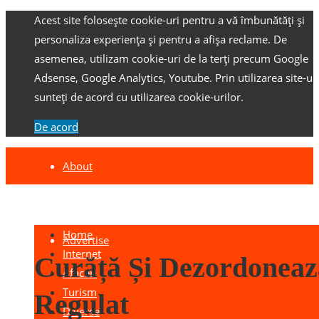
Acest site folosește cookie-uri pentru a vă îmbunătăți și
personaliza experiența și pentru a afișa reclame.
De
asemenea, utilizam cookie-uri de la terți precum Google
Adsense, Google Analytics, Youtube.
Prin utilizarea site-ulu
sunteți de acord cu utilizarea cookie-urilor.
De acord
About
Contact
Home
Advertise
Internet
Curăță Și Dezordoneaz
Afaceri
Turism
Regulat
Diverse