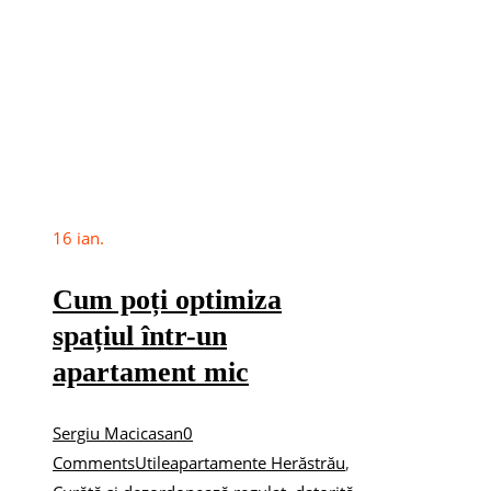
16
ian.
Cum poți optimiza
spațiul într-un
apartament mic
Sergiu Macicasan
0
Comments
Utile
apartamente Herăstrău
,