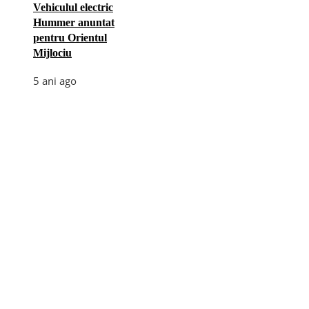
Vehiculul electric
Hummer anuntat
pentru Orientul
Mijlociu
5 ani ago
Categories
Afaceri
(110)
Diverse
(156)
E-commerce
(5)
Industrie
(4)
Internet
(18)
Moda
(28)
Recomandari
(271)
Sanatate
(60)
Tehnologie
(35)