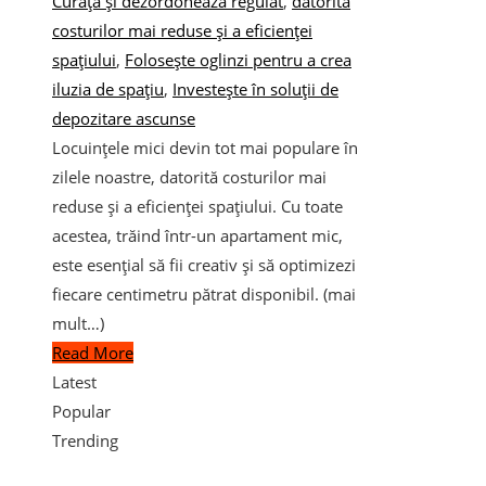
Curăță și dezordonează regulat
,
datorită
costurilor mai reduse și a eficienței
spațiului
,
Folosește oglinzi pentru a crea
iluzia de spațiu
,
Investește în soluții de
depozitare ascunse
Locuințele mici devin tot mai populare în
zilele noastre, datorită costurilor mai
reduse și a eficienței spațiului. Cu toate
acestea, trăind într-un apartament mic,
este esențial să fii creativ și să optimizezi
fiecare centimetru pătrat disponibil. (mai
mult…)
Read More
Latest
Popular
Trending