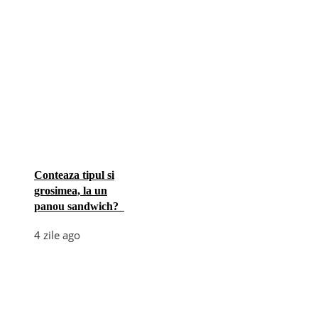
Conteaza tipul si
grosimea, la un
panou sandwich?
4 zile ago