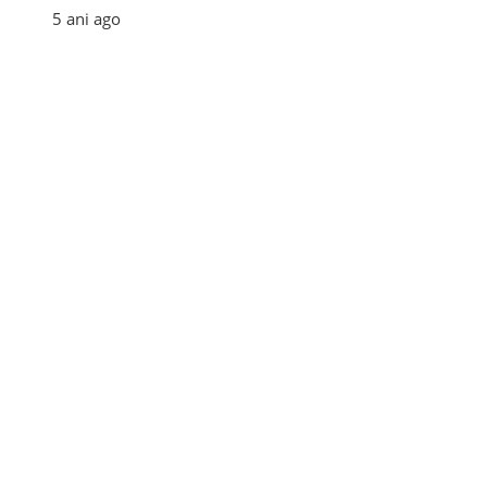
5 ani ago
Categories
Afaceri
(110)
Diverse
(156)
E-commerce
(5)
Industrie
(4)
Internet
(18)
Moda
(28)
Recomandari
(273)
Sanatate
(60)
Tehnologie
(35)
Turism
(34)
Utile
(242)
Tags