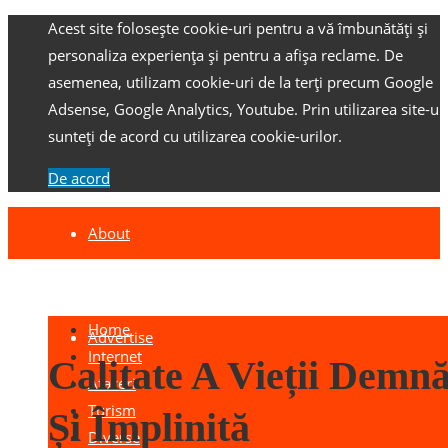
Acest site folosește cookie-uri pentru a vă îmbunătăți și
personaliza experiența și pentru a afișa reclame.
De
asemenea, utilizam cookie-uri de la terți precum Google
Adsense, Google Analytics, Youtube.
Prin utilizarea site-ulu
sunteți de acord cu utilizarea cookie-urilor.
De acord
About
Contact
Home
Advertise
Internet
Calitate A Vieții Demn
Afaceri
Turism
Și Împlinită
Diverse