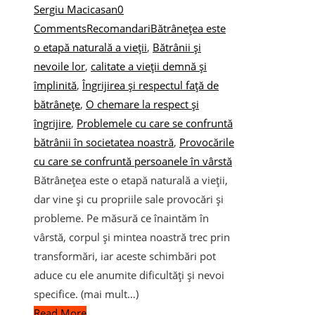
Sergiu Macicasan
0
Comments
Recomandari
Bătrânețea este
o etapă naturală a vieții
,
Bătrânii și
nevoile lor
,
calitate a vieții demnă și
împlinită
,
Îngrijirea și respectul față de
bătrânețe
,
O chemare la respect și
îngrijire
,
Problemele cu care se confruntă
bătrânii în societatea noastră
,
Provocările
cu care se confruntă persoanele în vârstă
Bătrânețea este o etapă naturală a vieții,
dar vine și cu propriile sale provocări și
probleme. Pe măsură ce înaintăm în
vârstă, corpul și mintea noastră trec prin
transformări, iar aceste schimbări pot
aduce cu ele anumite dificultăți și nevoi
specifice. (mai mult…)
Read More