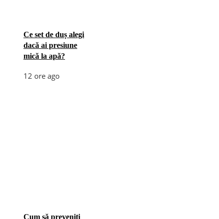
Ce set de duș alegi
dacă ai presiune
mică la apă?
12 ore ago
Cum să preveniți