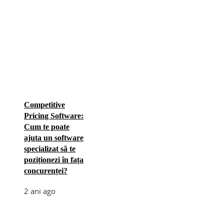
Competitive
Pricing Software:
Cum te poate
ajuta un software
specializat să te
poziționezi în fața
concurenței?
2 ani ago