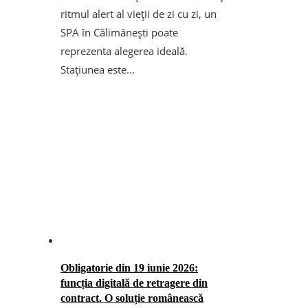
ritmul alert al vieții de zi cu zi, un
SPA în Călimănești poate
reprezenta alegerea ideală.
Stațiunea este...
Obligatorie din 19 iunie 2026:
funcția digitală de retragere din
contract. O soluție românească