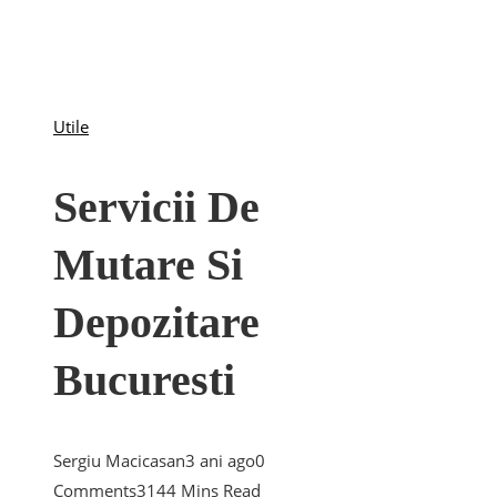
Utile
Servicii De
Mutare Si
Depozitare
Bucuresti
Sergiu Macicasan
3 ani ago
0
Comments
314
4 Mins Read