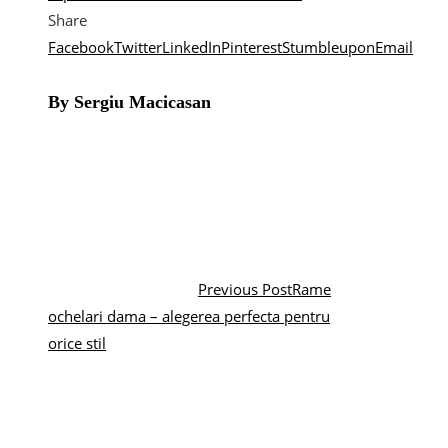
Share
Facebook
Twitter
LinkedIn
Pinterest
Stumbleupon
Email
By Sergiu Macicasan
Previous Post
Rame
ochelari dama – alegerea perfecta pentru
orice stil