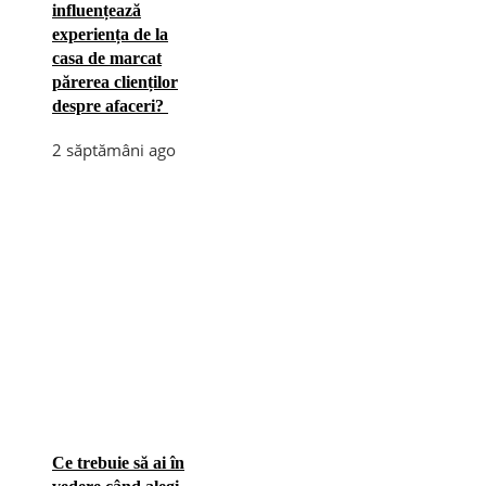
influențează
experiența de la
casa de marcat
părerea clienților
despre afaceri?
2 săptămâni ago
Ce trebuie să ai în