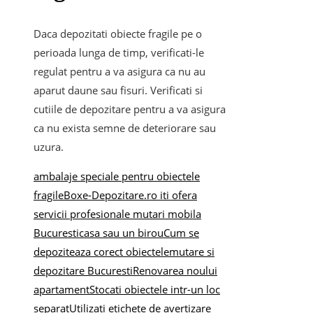
Daca depozitati obiecte fragile pe o
perioada lunga de timp, verificati-le
regulat pentru a va asigura ca nu au
aparut daune sau fisuri. Verificati si
cutiile de depozitare pentru a va asigura
ca nu exista semne de deteriorare sau
uzura.
ambalaje speciale pentru obiectele
fragile
Boxe-Depozitare.ro iti ofera
servicii profesionale mutari mobila
Bucuresti
casa sau un birou
Cum se
depoziteaza corect obiectele
mutare si
depozitare Bucuresti
Renovarea noului
apartament
Stocati obiectele intr-un loc
separat
Utilizati etichete de avertizare