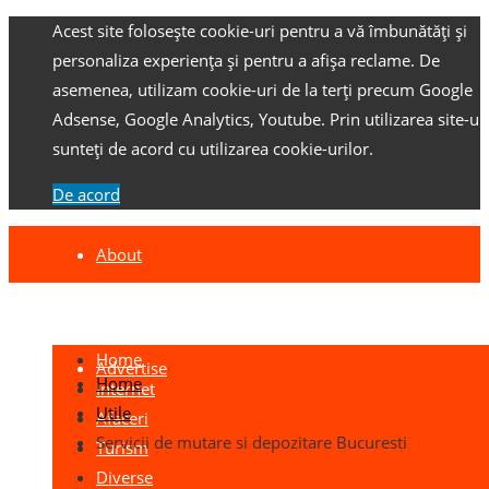
Acest site folosește cookie-uri pentru a vă îmbunătăți și
personaliza experiența și pentru a afișa reclame.
De
asemenea, utilizam cookie-uri de la terți precum Google
Adsense, Google Analytics, Youtube.
Prin utilizarea site-ulu
sunteți de acord cu utilizarea cookie-urilor.
De acord
About
Contact
Home
Advertise
Home
Internet
Utile
Afaceri
Servicii de mutare si depozitare Bucuresti
Turism
Diverse