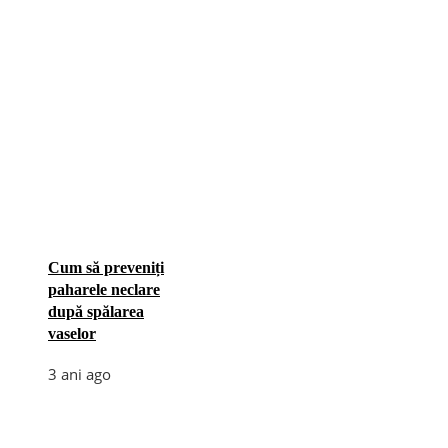
Cum să preveniți
paharele neclare
după spălarea
vaselor
3 ani ago