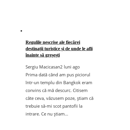
Regulile nescrise ale fiecărei
destinații turistice și de unde le afli
înainte să greșești
Sergiu Macicasan
2 luni ago
Prima dată când am pus piciorul
într-un templu din Bangkok eram
convins că mă descurc. Citisem
câte ceva, văzusem poze, știam că
trebuie să-mi scot pantofii la
intrare. Ce nu știam...