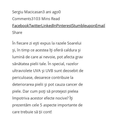
Sergiu Macicasan
3 ani ago
0
Comments
310
3 Mins Read
Facebook
Twitter
LinkedIn
Pinterest
Stumbleupon
Email
Share
În fiecare zi ești expus la razele Soarelui
și, în timp ce acestea îți oferă caldura și
lumină de care ai nevoie, pot afecta grav
sănătatea pielii tale. În special, razelor
ultraviolete UVA și UVB sunt deosebit de
periculoase, deoarece contribuie la
deteriorarea pielii și pot cauza cancer de
piele. Dar cum poți să protejezi pielea
împotriva acestor efecte nocive? Îți
prezentăm cele 5 aspecte importante de
care trebuie să ții cont!