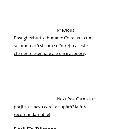
Previous
Post
Jgheaburi și burlane: Ce rol au, cum
se montează și cum se întrețin aceste
elemente esențiale ale unui acoperiș
Next Post
Cum să te
porți cu cineva care te supără? Iată 5
recomandări utile!