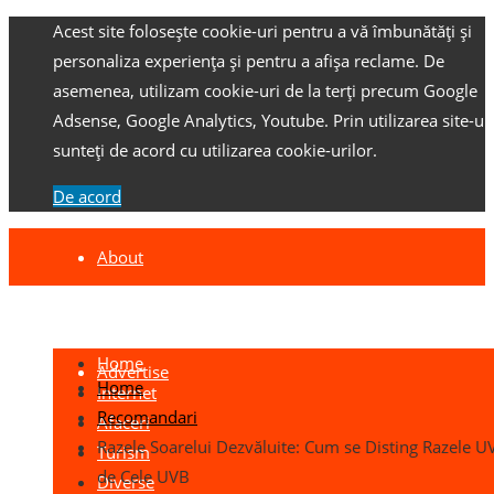
Acest site folosește cookie-uri pentru a vă îmbunătăți și
personaliza experiența și pentru a afișa reclame.
De
asemenea, utilizam cookie-uri de la terți precum Google
Adsense, Google Analytics, Youtube.
Prin utilizarea site-ulu
sunteți de acord cu utilizarea cookie-urilor.
De acord
About
Contact
Home
Advertise
Home
Internet
Recomandari
Afaceri
Razele Soarelui Dezvăluite: Cum se Disting Razele U
Turism
de Cele UVB
Diverse