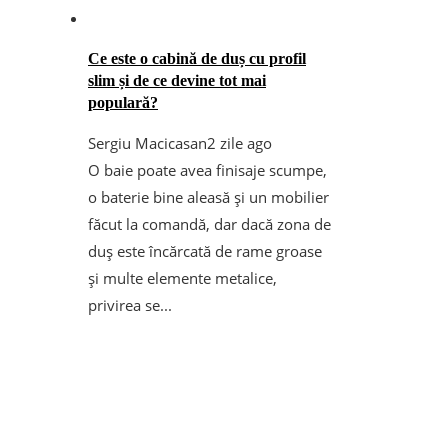
Ce este o cabină de duș cu profil
slim și de ce devine tot mai
populară?
Sergiu Macicasan
2 zile ago
O baie poate avea finisaje scumpe,
o baterie bine aleasă și un mobilier
făcut la comandă, dar dacă zona de
duș este încărcată de rame groase
și multe elemente metalice,
privirea se...