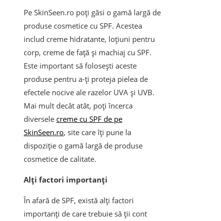
Pe SkinSeen.ro poți găsi o gamă largă de
produse cosmetice cu SPF. Acestea
includ creme hidratante, loțiuni pentru
corp, creme de față și machiaj cu SPF.
Este important să folosești aceste
produse pentru a-ți proteja pielea de
efectele nocive ale razelor UVA și UVB.
Mai mult decât atât, poți încerca
diversele
creme cu SPF de pe
SkinSeen.ro
, site care îți pune la
dispoziție o gamă largă de produse
cosmetice de calitate.
Alți factori importanți
În afară de SPF, există alți factori
importanți de care trebuie să ții cont