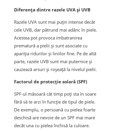
Diferența dintre razele UVA și UVB
Razele UVA sunt mai puțin intense decât
cele UVB, dar pătrund mai adânc în piele.
Acestea pot provoca imbatranirea
prematură a pielii și sunt asociate cu
apariția ridurilor și liniilor fine. Pe de altă
parte, razele UVB sunt mai puternice și
cauzează arsuri și roșeață la nivelul pielii.
Factorul de protecție solară (SPF)
SPF-ul măsoară cât timp poți sta în soare
fără să te arzi în funcție de tipul de piele.
De exemplu, o persoană cu pielea foarte
deschisă are nevoie de un SPF mai mare
decât una cu pielea închisă la culoare.