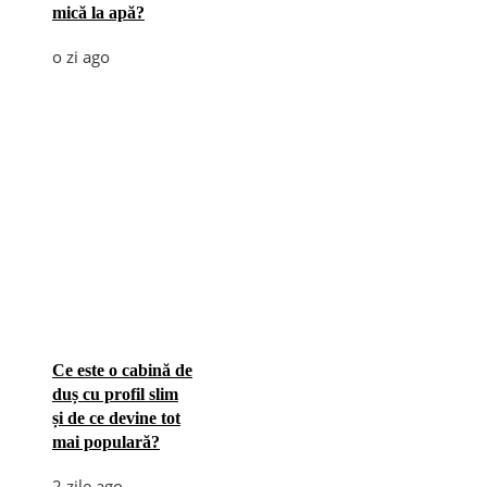
mică la apă?
o zi ago
Ce este o cabină de
duș cu profil slim
și de ce devine tot
mai populară?
2 zile ago