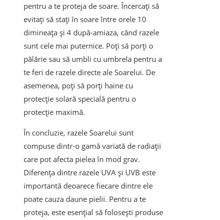
pentru a te proteja de soare. Încercați să
evitați să stați în soare între orele 10
dimineața și 4 după-amiaza, când razele
sunt cele mai puternice. Poți să porți o
pălărie sau să umbli cu umbrela pentru a
te feri de razele directe ale Soarelui. De
asemenea, poți să porți haine cu
protecție solară specială pentru o
protecție maximă.
În concluzie, razele Soarelui sunt
compuse dintr-o gamă variată de radiații
care pot afecta pielea în mod grav.
Diferența dintre razele UVA și UVB este
importantă deoarece fiecare dintre ele
poate cauza daune pielii. Pentru a te
proteja, este esențial să folosești produse