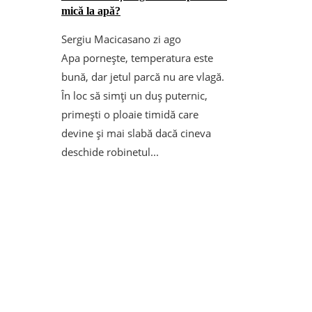
mică la apă?
Sergiu Macicasan
o zi ago
Apa pornește, temperatura este
bună, dar jetul parcă nu are vlagă.
În loc să simți un duș puternic,
primești o ploaie timidă care
devine și mai slabă dacă cineva
deschide robinetul...