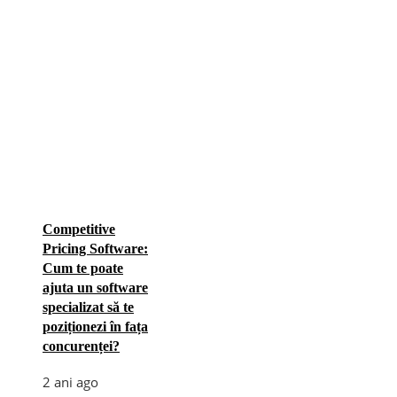
Competitive
Pricing Software:
Cum te poate
ajuta un software
specializat să te
poziționezi în fața
concurenței?
2 ani ago