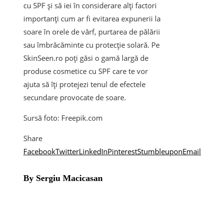
cu SPF și să iei în considerare alți factori
importanți cum ar fi evitarea expunerii la
soare în orele de vârf, purtarea de pălării
sau îmbrăcăminte cu protecție solară. Pe
SkinSeen.ro poți găsi o gamă largă de
produse cosmetice cu SPF care te vor
ajuta să îți protejezi tenul de efectele
secundare provocate de soare.
Sursă foto: Freepik.com
Share
Facebook
Twitter
LinkedIn
Pinterest
Stumbleupon
Email
By Sergiu Macicasan