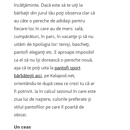
încălțăminte. Dacă este să te uiți la
bărbații din jurul tău poți observa clar că
au câte o pereche de adidași pentru
fiecare loc în care au de mers: sală,
cumpărături, în parc, în vacanțe și să nu
uităm de tipologia lor: teniși, bascheți,
pantofi eleganți etc. E aproape imposibil
ca el să nu își dorească o pereche nouă,
așa că te poți uita la
pantofi sport
bărbătești aici
, pe Kalapod.net,
orientându-te după ceea ce crezi tu că ar
fi potrivit. Ia în calcul sezonul în care este
ziua lui de naștere, culorile preferate și
stilul pantofilor pe care îl poartă de
obicei.
Un ceas