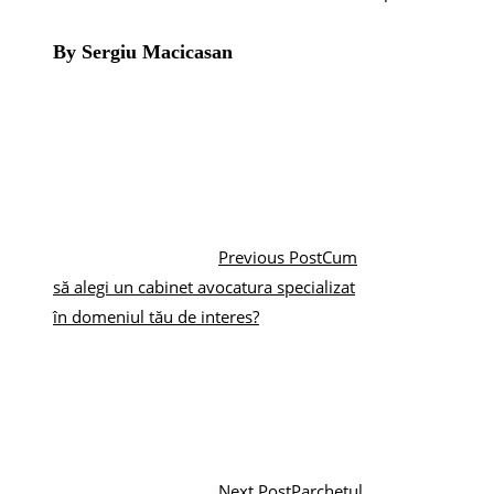
By Sergiu Macicasan
Previous Post
Cum
să alegi un cabinet avocatura specializat
în domeniul tău de interes?
Next Post
Parchetul