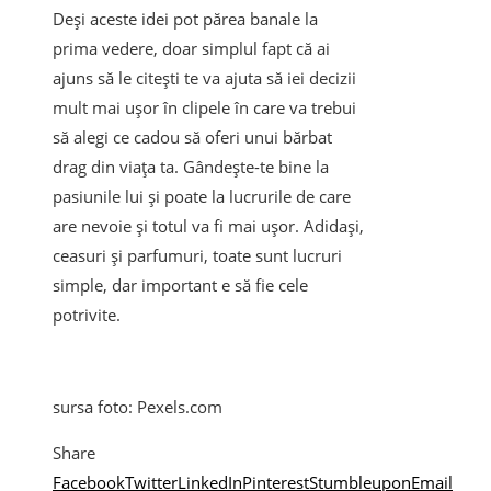
Deși aceste idei pot părea banale la
prima vedere, doar simplul fapt că ai
ajuns să le citești te va ajuta să iei decizii
mult mai ușor în clipele în care va trebui
să alegi ce cadou să oferi unui bărbat
drag din viața ta. Gândește-te bine la
pasiunile lui și poate la lucrurile de care
are nevoie și totul va fi mai ușor. Adidași,
ceasuri și parfumuri, toate sunt lucruri
simple, dar important e să fie cele
potrivite.
sursa foto: Pexels.com
Share
Facebook
Twitter
LinkedIn
Pinterest
Stumbleupon
Email