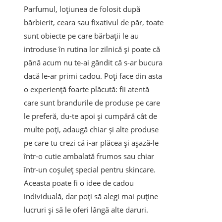
Parfumul, loțiunea de folosit după
bărbierit, ceara sau fixativul de păr, toate
sunt obiecte pe care bărbații le au
introduse în rutina lor zilnică și poate că
până acum nu te-ai gândit că s-ar bucura
dacă le-ar primi cadou. Poți face din asta
o experiență foarte plăcută: fii atentă
care sunt brandurile de produse pe care
le preferă, du-te apoi și cumpără cât de
multe poți, adaugă chiar și alte produse
pe care tu crezi că i-ar plăcea și așază-le
într-o cutie ambalată frumos sau chiar
într-un coșuleț special pentru skincare.
Aceasta poate fi o idee de cadou
individuală, dar poți să alegi mai puține
lucruri și să le oferi lângă alte daruri.