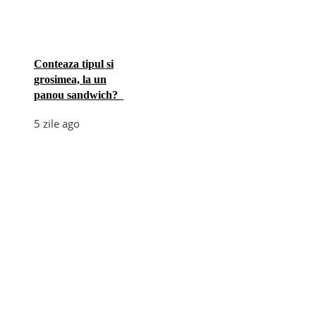
Conteaza tipul si
grosimea, la un
panou sandwich?
5 zile ago