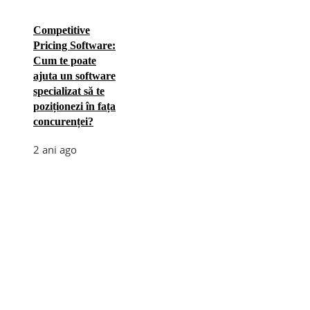
Competitive
Pricing Software:
Cum te poate
ajuta un software
specializat să te
poziționezi în fața
concurenței?
2 ani ago