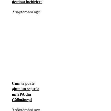
destinat închirierii
2 săptămâni ago
Cum te poate
ajuta un sejur la
un SPA din
Călimănești
3 săptămâni ago