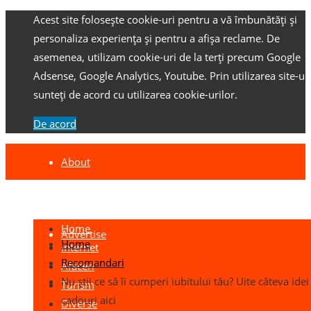
Acest site folosește cookie-uri pentru a vă îmbunătăți și
personaliza experiența și pentru a afișa reclame.
De
asemenea, utilizam cookie-uri de la terți precum Google
Adsense, Google Analytics, Youtube.
Prin utilizarea site-ulu
sunteți de acord cu utilizarea cookie-urilor.
De acord
About
Contact
Home
Advertise
Home
Internet
Recomandari
Afaceri
Nu știi ce să îi cumperi iubitului tău? Uite câteva idei
Turism
cadouri aici
Diverse