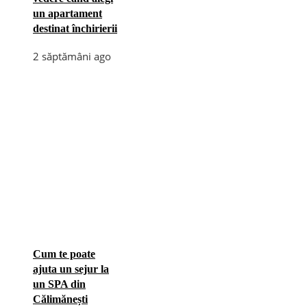
un apartament
destinat închirierii
2 săptămâni ago
Cum te poate
ajuta un sejur la
un SPA din
Călimănești