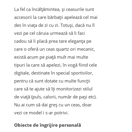
La fel ca încălțămintea, și ceasurile sunt
accesorii la care bărbații apelează cel mai
des în viața de zi cu zi. Totuși, dacă nu îl
vezi pe cel căruia urmează să îi faci
cadou să îi placă prea tare eleganța pe
care o oferă un ceas quartz ori mecanic,
există acum pe piață mult mai multe
tipuri la care să apelezi, în vogă fiind cele
digitale, destinate în special sportivilor,
pentru că sunt dotate cu multe funcții
care să te ajute să îți monitorizezi stilul
de viață (puls, calorii, număr de pași etc).
Nu ai cum să dai greș cu un ceas, doar
vezi ce model i s-ar potrivi.
Obiecte de îngrijire personală