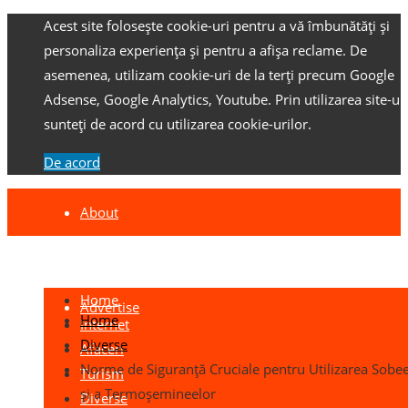
Acest site folosește cookie-uri pentru a vă îmbunătăți și
personaliza experiența și pentru a afișa reclame.
De
asemenea, utilizam cookie-uri de la terți precum Google
Adsense, Google Analytics, Youtube.
Prin utilizarea site-ulu
sunteți de acord cu utilizarea cookie-urilor.
De acord
About
Contact
Home
Advertise
Home
Internet
Diverse
Afaceri
Norme de Siguranță Cruciale pentru Utilizarea Sobee
Turism
și a Termoșemineelor
Diverse