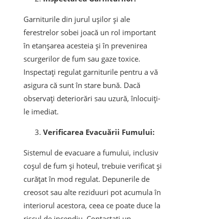
Garniturile din jurul ușilor și ale
ferestrelor sobei joacă un rol important
în etanșarea acesteia și în prevenirea
scurgerilor de fum sau gaze toxice.
Inspectați regulat garniturile pentru a vă
asigura că sunt în stare bună. Dacă
observați deteriorări sau uzură, înlocuiți-
le imediat.
Verificarea Evacuării Fumului:
Sistemul de evacuare a fumului, inclusiv
coșul de fum și hoteul, trebuie verificat și
curățat în mod regulat. Depunerile de
creosot sau alte reziduuri pot acumula în
interiorul acestora, ceea ce poate duce la
riscul de incendiu. Contactați un