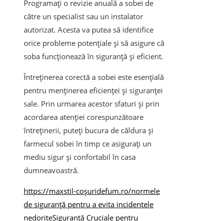
Programați o revizie anuală a sobei de
către un specialist sau un instalator
autorizat. Acesta va putea să identifice
orice probleme potențiale și să asigure că
soba funcționează în siguranță și eficient.
Întreținerea corectă a sobei este esențială
pentru menținerea eficienței și siguranței
sale. Prin urmarea acestor sfaturi și prin
acordarea atenției corespunzătoare
întreținerii, puteți bucura de căldura și
farmecul sobei în timp ce asigurați un
mediu sigur și confortabil în casa
dumneavoastră.
https://maxstil-coșuridefum.ro/
normele
de siguranță pentru a evita incidentele
nedorite
Siguranță Cruciale pentru