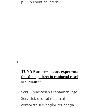
pui un anunț pe intern...
TUYA Bucharest aduce experiența
fine dining direct în confortul casei
și al biroului
Sergiu Macicasan
3 săptămâni ago
Serviciul, dedicat mediului
corporate și clienților rezidențiali,