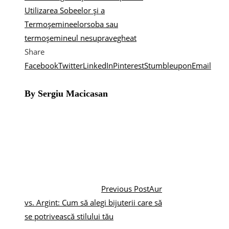
Utilizarea Sobeelor și a
Termoșemineelor
soba sau
termoșemineul nesupravegheat
Share
Facebook
Twitter
LinkedIn
Pinterest
Stumbleupon
Email
By Sergiu Macicasan
Previous Post
Aur
vs. Argint: Cum să alegi bijuterii care să
se potrivească stilului tău