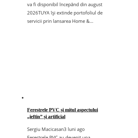
va fi disponibil începând din august
2026TUYA își extinde portofoliul de
servicii prin lansarea Home &...
Ferestrele PVC și mitul aspectului
„ieftin” și artificial
Sergiu Macicasan
3 luni ago
Ferestrele PVC au devenit una