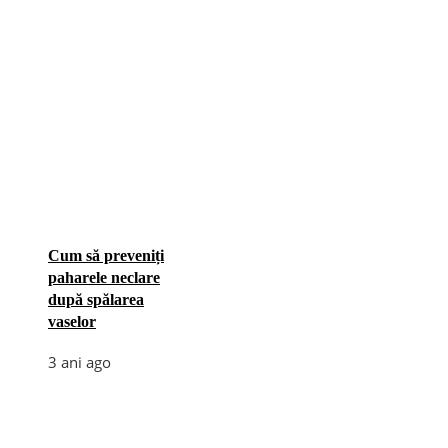
Cum să preveniți
paharele neclare
după spălarea
vaselor
3 ani ago