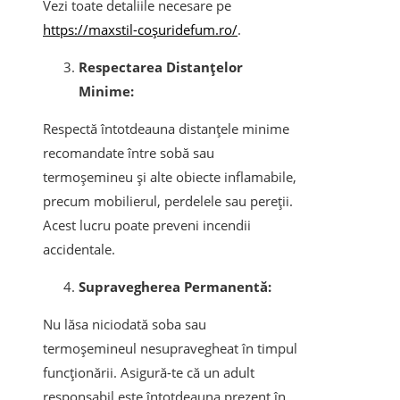
Vezi toate detaliile necesare pe
https://maxstil-coșuridefum.ro/
.
Respectarea Distanțelor
Minime:
Respectă întotdeauna distanțele minime
recomandate între sobă sau
termoșemineu și alte obiecte inflamabile,
precum mobilierul, perdelele sau pereții.
Acest lucru poate preveni incendii
accidentale.
Supravegherea Permanentă:
Nu lăsa niciodată soba sau
termoșemineul nesupravegheat în timpul
funcționării. Asigură-te că un adult
responsabil este întotdeauna prezent în