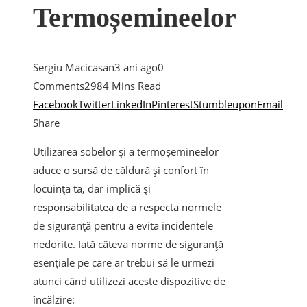
Termoșemineelor
Sergiu Macicasan
3 ani ago
0
Comments
298
4 Mins Read
Facebook
Twitter
LinkedIn
Pinterest
Stumbleupon
Email
Share
Utilizarea sobelor și a termoșemineelor
aduce o sursă de căldură și confort în
locuința ta, dar implică și
responsabilitatea de a respecta normele
de siguranță pentru a evita incidentele
nedorite. Iată câteva norme de siguranță
esențiale pe care ar trebui să le urmezi
atunci când utilizezi aceste dispozitive de
încălzire: