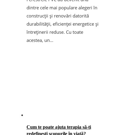
dintre cele mai populare alegeri în
construcții și renovări datorită
durabilității, eficienței energetice și
întreținerii reduse. Cu toate
acestea, un...
Cum te poate ajuta terapia să-ți
redefinești scopurile în viață?