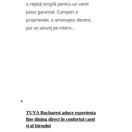
o rețetă simplă pentru un venit
pasiv garantat. Cumperi o
proprietate, o amenajezi decent,
pui un anunț pe intern...
TUYA Bucharest aduce experiența
fine dining direct în confortul casei
și al biroului