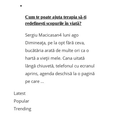
Cum te poate ajuta terapia să-ți
redefinești scopurile în viață?
Sergiu Macicasan
4 luni ago
Dimineața, pe la opt fără ceva,
bucătăria arată de multe ori ca o
hartă a vieții mele. Cana uitată
lângă chiuvetă, telefonul cu ecranul
aprins, agenda deschisă la o pagină
pe care ...
Latest
Popular
Trending