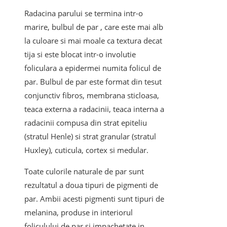
Radacina parului se termina intr-o
marire, bulbul de par , care este mai alb
la culoare si mai moale ca textura decat
tija si este blocat intr-o involutie
foliculara a epidermei numita folicul de
par. Bulbul de par este format din tesut
conjunctiv fibros, membrana sticloasa,
teaca externa a radacinii, teaca interna a
radacinii compusa din strat epiteliu
(stratul Henle) si strat granular (stratul
Huxley), cuticula, cortex si medular.
Toate culorile naturale de par sunt
rezultatul a doua tipuri de pigmenti de
par. Ambii acesti pigmenti sunt tipuri de
melanina, produse in interiorul
foliculului de par si impachetate in