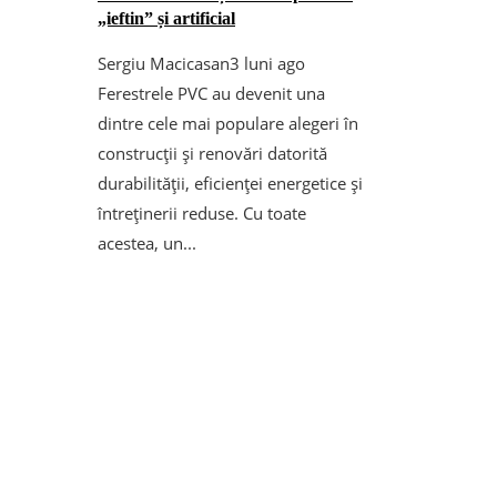
„ieftin” și artificial
Sergiu Macicasan
3 luni ago
Ferestrele PVC au devenit una
dintre cele mai populare alegeri în
construcții și renovări datorită
durabilității, eficienței energetice și
întreținerii reduse. Cu toate
acestea, un...