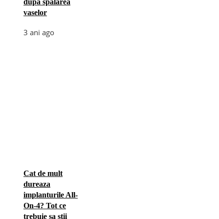
după spălarea
vaselor
3 ani ago
Cat de mult
dureaza
implanturile All-
On-4? Tot ce
trebuie sa stii