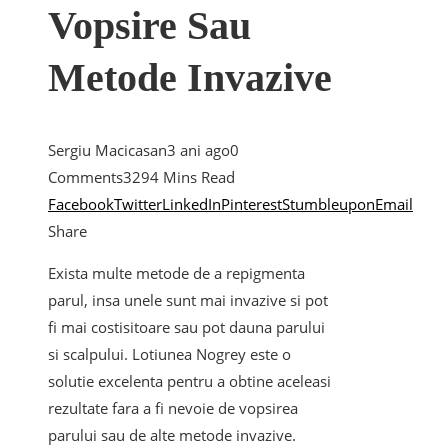
Vopsire Sau
Metode Invazive
Sergiu Macicasan
3 ani ago
0
Comments
329
4 Mins Read
Facebook
Twitter
LinkedIn
Pinterest
Stumbleupon
Email
Share
Exista multe metode de a repigmenta
parul, insa unele sunt mai invazive si pot
fi mai costisitoare sau pot dauna parului
si scalpului. Lotiunea Nogrey este o
solutie excelenta pentru a obtine aceleasi
rezultate fara a fi nevoie de vopsirea
parului sau de alte metode invazive.