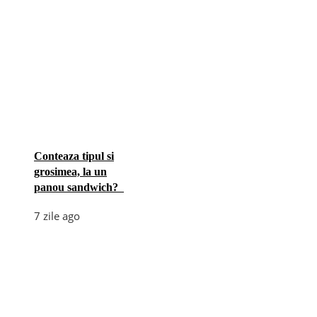
Conteaza tipul si
grosimea, la un
panou sandwich?
7 zile ago