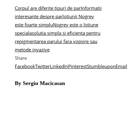
Corpul are diferite tipuri de par
Informatii
interesante despre par
lotiunii Nogrey
este foarte simplu
Nogrey este o lotiune
speciala
solutia simpla si eficienta pentru
repigmentarea parului fara vopsire sau
metode invazive
Share
Facebook
Twitter
LinkedIn
Pinterest
Stumbleupon
Email
By Sergiu Macicasan