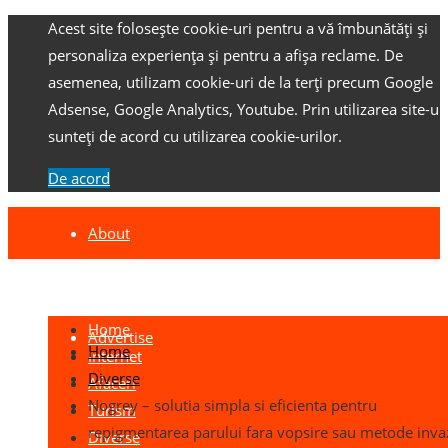
Acest site folosește cookie-uri pentru a vă îmbunătăți și
personaliza experiența și pentru a afișa reclame.
De
asemenea, utilizam cookie-uri de la terți precum Google
Adsense, Google Analytics, Youtube.
Prin utilizarea site-ulu
sunteți de acord cu utilizarea cookie-urilor.
De acord
About
Contact
Home
Advertise
Home
Internet
Diverse
Afaceri
Nogrey – solutia simpla si eficienta pentru
Turism
repigmentarea parului fara vopsire sau metode inva
Diverse