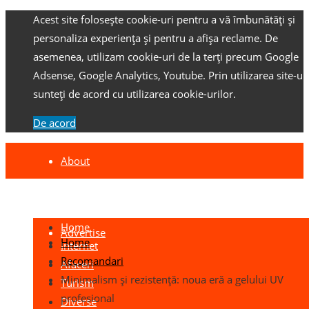
Acest site folosește cookie-uri pentru a vă îmbunătăți și
personaliza experiența și pentru a afișa reclame.
De
asemenea, utilizam cookie-uri de la terți precum Google
Adsense, Google Analytics, Youtube.
Prin utilizarea site-ulu
sunteți de acord cu utilizarea cookie-urilor.
De acord
About
Contact
Home
Advertise
Home
Internet
Recomandari
Afaceri
Minimalism și rezistență: noua eră a gelului UV
Turism
profesional
Diverse