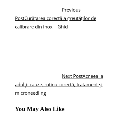
Previous
Post
Curățarea corectă a greutăților de
calibrare din inox | Ghid
Next Post
Acneea la
adulți: cauze, rutina corectă, tratament și
microneedling
You May Also Like