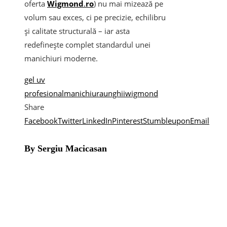
oferta
Wigmond
.
ro
) nu mai mizează pe
volum sau exces, ci pe precizie, echilibru
și calitate structurală – iar asta
redefinește complet standardul unei
manichiuri moderne.
gel uv
profesional
manichiura
unghii
wigmond
Share
Facebook
Twitter
LinkedIn
Pinterest
Stumbleupon
Email
By Sergiu Macicasan