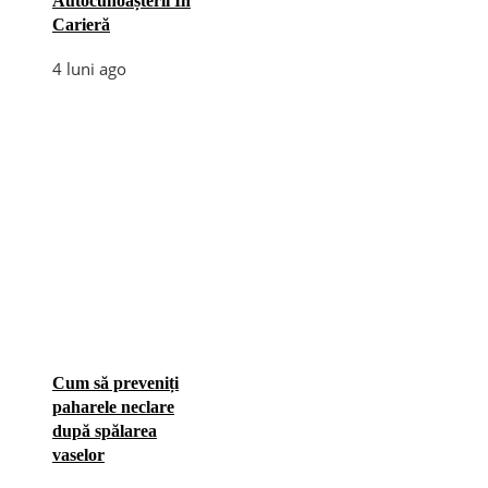
Autocunoașterii În
Carieră
4 luni ago
Cum să preveniți
paharele neclare
după spălarea
vaselor