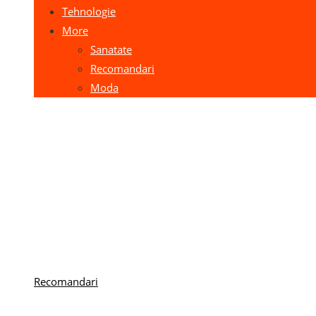
Tehnologie
More
Sanatate
Recomandari
Moda
Recomandari