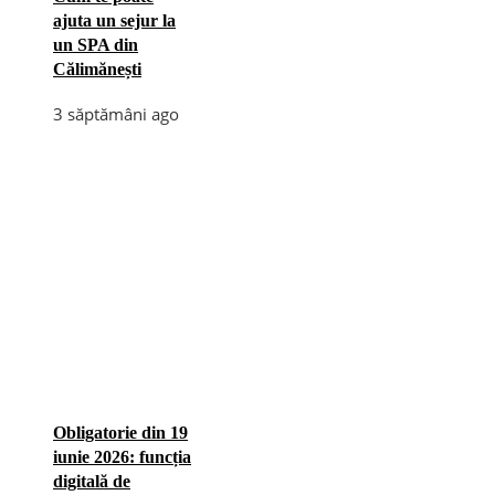
ajuta un sejur la
un SPA din
Călimănești
3 săptămâni ago
Obligatorie din 19
iunie 2026: funcția
digitală de