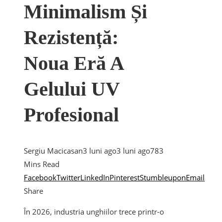
Minimalism Și
Rezistență:
Noua Eră A
Gelului UV
Profesional
Sergiu Macicasan
3 luni ago
3 luni ago
78
3
Mins Read
Facebook
Twitter
LinkedIn
Pinterest
Stumbleupon
Email
Share
În 2026, industria unghiilor trece printr-o