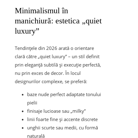
Minimalismul în
manichiură: estetica „quiet
luxury”
Tendințele din 2026 arată o orientare
clară către „quiet luxury” – un stil definit
prin eleganță subtilă și execuție perfectă,
nu prin exces de decor. În locul
designurilor complexe, se preferă:
baze nude perfect adaptate tonului
pielii
finisaje lucioase sau „milky”
linii foarte fine și accente discrete
unghii scurte sau medii, cu formă
naturală