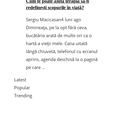
Cum te poate ajuta terapia să-ți
redefinești scopurile în viață?
Sergiu Macicasan
4 luni ago
Dimineața, pe la opt fără ceva,
bucătăria arată de multe ori ca o
hartă a vieții mele. Cana uitată
lângă chiuvetă, telefonul cu ecranul
aprins, agenda deschisă la o pagină
pe care ...
Latest
Popular
Trending