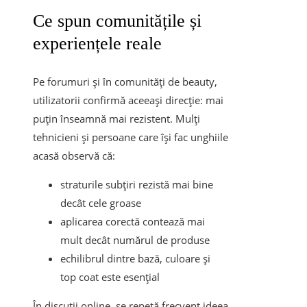
Ce spun comunitățile și
experiențele reale
Pe forumuri și în comunități de beauty,
utilizatorii confirmă aceeași direcție: mai
puțin înseamnă mai rezistent. Mulți
tehnicieni și persoane care își fac unghiile
acasă observă că:
straturile subțiri rezistă mai bine
decât cele groase
aplicarea corectă contează mai
mult decât numărul de produse
echilibrul dintre bază, culoare și
top coat este esențial
În discuții online, se repetă frecvent ideea