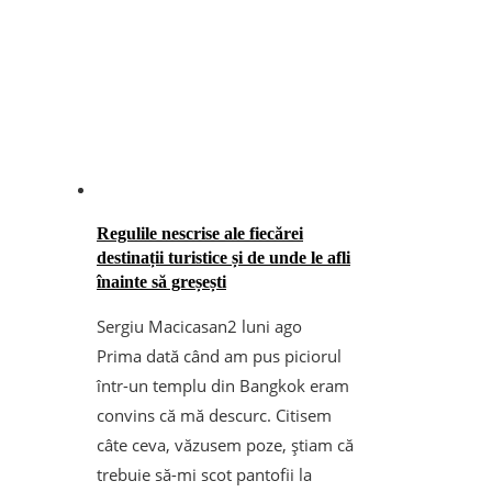
Regulile nescrise ale fiecărei
destinații turistice și de unde le afli
înainte să greșești
Sergiu Macicasan
2 luni ago
Prima dată când am pus piciorul
într-un templu din Bangkok eram
convins că mă descurc. Citisem
câte ceva, văzusem poze, știam că
trebuie să-mi scot pantofii la