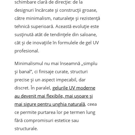
schimbare clară de direcție: de la
designuri încărcate și construcții groase,
către minimalism, naturalețe și rezistență
tehnică superioară. Această evoluție este
susținută atât de tendințele din saloane,
cât și de inovațiile în formulele de gel UV
profesional.
Minimalismul nu mai înseamnă „simplu
și banal”, ci finisaje curate, structuri
precise și un aspect impecabil, dar
discret. În paralel,
gelurile UV moderne
au devenit mai flexibile, mai ușoare și
mai sigure pentru unghia naturală
, ceea
ce permite purtarea lor pe termen lung
fără compromisuri estetice sau
structurale.