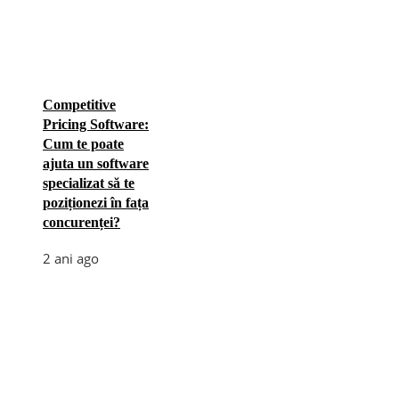
Competitive
Pricing Software:
Cum te poate
ajuta un software
specializat să te
poziționezi în fața
concurenței?
2 ani ago