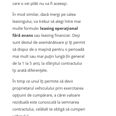
care o vei plăti nu va fi aceeași.
În mod similar, dacă mergi pe calea
leasingului, va trebui să alegi între mai
multe formule:
leasing operațional
fără avans
sau leasing financiar. Deși
sunt destul de asemănătoare și îți permit
să dispui de o mașină pentru o perioadă
mai mult sau mai puțin lungă (în general
de la 1 la 5 ani), la sfârșitul contractului
își arată diferențele.
În timp ce unul îți permite să devii
proprietarul vehiculului prin exercitarea
opțiunii de cumpărare, a cărei valoare
reziduală este cunoscută la semnarea
contractului, celălalt te obligă să cumperi