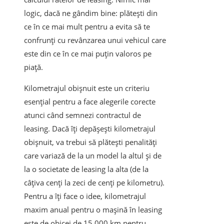
logic, dacă ne gândim bine: plătești din
ce în ce mai mult pentru a evita să te
confrunți cu revânzarea unui vehicul care
este din ce în ce mai puțin valoros pe
piață.
Kilometrajul obișnuit este un criteriu
esențial pentru a face alegerile corecte
atunci când semnezi contractul de
leasing. Dacă îți depășești kilometrajul
obișnuit, va trebui să plătești penalități
care variază de la un model la altul și de
la o societate de leasing la alta (de la
câțiva cenți la zeci de cenți pe kilometru).
Pentru a îți face o idee, kilometrajul
maxim anual pentru o mașină în leasing
este de obicei de 15.000 km pentru