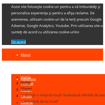
Acest site folosește cookie-uri pentru a vă îmbunătăți și
personaliza experiența și pentru a afișa reclame.
De
asemenea, utilizam cookie-uri de la terți precum Google
Adsense, Google Analytics, Youtube.
Prin utilizarea site-ulu
sunteți de acord cu utilizarea cookie-urilor.
De acord
About
Contact
Home
Advertise
Home
Internet
Afaceri
Afaceri
Îți dorești o mașină nouă? Analizează ofertele de lea
Turism
automobile de la Arval!
Diverse