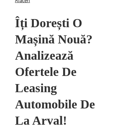
Afaceri
Îți Dorești O
Mașină Nouă?
Analizează
Ofertele De
Leasing
Automobile De
La Arval!