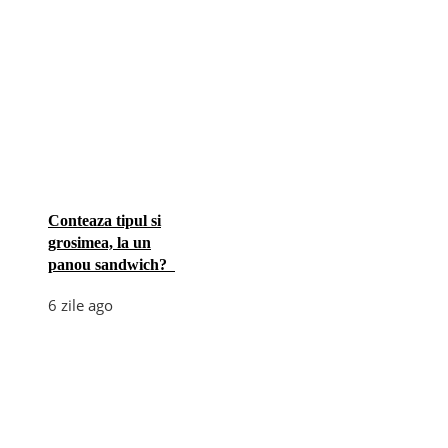
Conteaza tipul si
grosimea, la un
panou sandwich?
6 zile ago