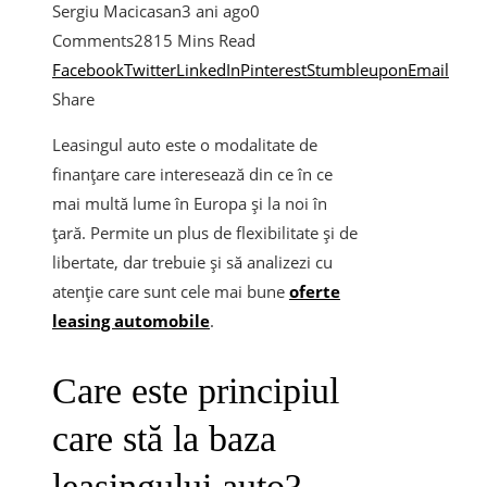
Sergiu Macicasan
3 ani ago
0
Comments
281
5 Mins Read
Facebook
Twitter
LinkedIn
Pinterest
Stumbleupon
Email
Share
Leasingul auto este o modalitate de
finanțare care interesează din ce în ce
mai multă lume în Europa și la noi în
țară. Permite un plus de flexibilitate și de
libertate, dar trebuie și să analizezi cu
atenție care sunt cele mai bune
oferte
leasing automobile
.
Care este principiul
care stă la baza
leasingului auto?