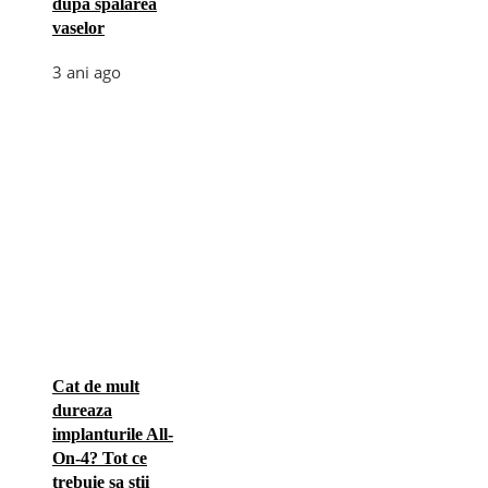
după spălarea
vaselor
3 ani ago
Cat de mult
dureaza
implanturile All-
On-4? Tot ce
trebuie sa stii