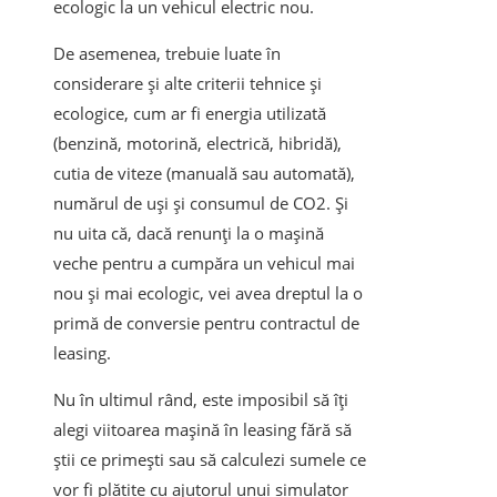
ecologic la un vehicul electric nou.
De asemenea, trebuie luate în
considerare și alte criterii tehnice și
ecologice, cum ar fi energia utilizată
(benzină, motorină, electrică, hibridă),
cutia de viteze (manuală sau automată),
numărul de uși și consumul de CO2. Și
nu uita că, dacă renunți la o mașină
veche pentru a cumpăra un vehicul mai
nou și mai ecologic, vei avea dreptul la o
primă de conversie pentru contractul de
leasing.
Nu în ultimul rând, este imposibil să îți
alegi viitoarea mașină în leasing fără să
știi ce primești sau să calculezi sumele ce
vor fi plătite cu ajutorul unui simulator