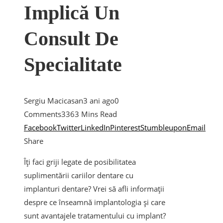
Implică Un
Consult De
Specialitate
Sergiu Macicasan
3 ani ago
0
Comments
336
3 Mins Read
Facebook
Twitter
LinkedIn
Pinterest
Stumbleupon
Email
Share
Îți faci griji legate de posibilitatea
suplimentării cariilor dentare cu
implanturi dentare? Vrei să afli informații
despre ce înseamnă implantologia și care
sunt avantajele tratamentului cu implant?