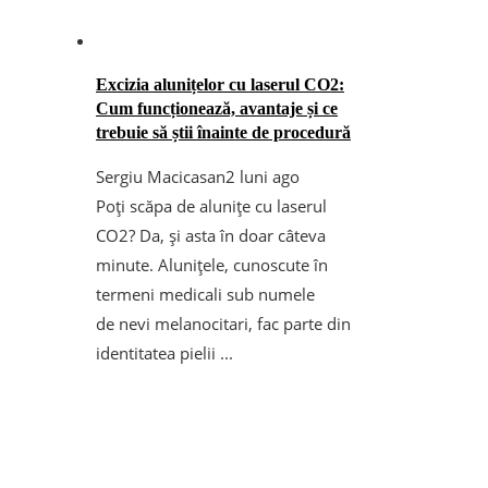
Excizia alunițelor cu laserul CO2:
Cum funcționează, avantaje și ce
trebuie să știi înainte de procedură
Sergiu Macicasan
2 luni ago
Poți scăpa de alunițe cu laserul
CO2? Da, și asta în doar câteva
minute. Alunițele, cunoscute în
termeni medicali sub numele
de nevi melanocitari, fac parte din
identitatea pielii ...