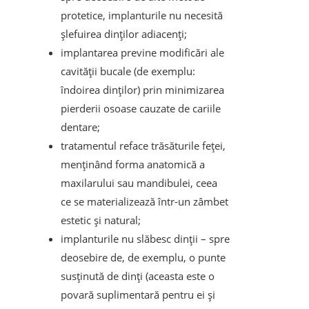
protetice, implanturile nu necesită
șlefuirea dinților adiacenți;
implantarea previne modificări ale
cavității bucale (de exemplu:
îndoirea dinților) prin minimizarea
pierderii osoase cauzate de cariile
dentare;
tratamentul reface trăsăturile feței,
menținând forma anatomică a
maxilarului sau mandibulei, ceea
ce se materializează într-un zâmbet
estetic și natural;
implanturile nu slăbesc dinții – spre
deosebire de, de exemplu, o punte
susținută de dinți (aceasta este o
povară suplimentară pentru ei și