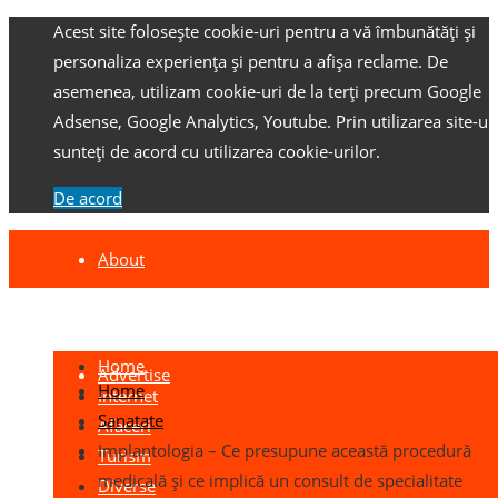
Acest site folosește cookie-uri pentru a vă îmbunătăți și
personaliza experiența și pentru a afișa reclame.
De
asemenea, utilizam cookie-uri de la terți precum Google
Adsense, Google Analytics, Youtube.
Prin utilizarea site-ulu
sunteți de acord cu utilizarea cookie-urilor.
De acord
About
Contact
Home
Advertise
Home
Internet
Sanatate
Afaceri
Implantologia – Ce presupune această procedură
Turism
medicală și ce implică un consult de specialitate
Diverse