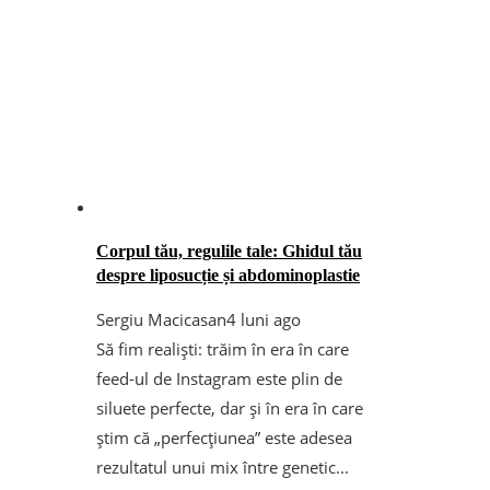
Corpul tău, regulile tale: Ghidul tău
despre liposucție și abdominoplastie
Sergiu Macicasan
4 luni ago
Să fim realiști: trăim în era în care
feed-ul de Instagram este plin de
siluete perfecte, dar și în era în care
știm că „perfecțiunea” este adesea
rezultatul unui mix între genetic...