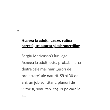
Acneea la adulți: cauze, rutina
corectă, tratament și microneedling
Sergiu Macicasan
3 luni ago
Acneea la adulți este, probabil, una
dintre cele mai mari „erori de
proiectare” ale naturii. Să ai 30 de
ani, un job solicitant, planuri de
viitor și, simultan, coșuri pe care le
c...