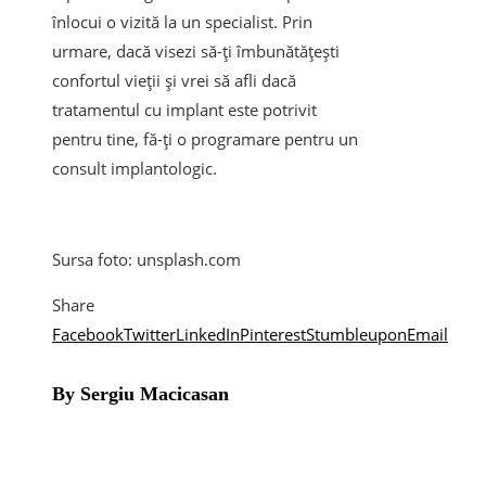
înlocui o vizită la un specialist. Prin
urmare, dacă visezi să-ți îmbunătățești
confortul vieții și vrei să afli dacă
tratamentul cu implant este potrivit
pentru tine, fă-ți o programare pentru un
consult implantologic.
Sursa foto: unsplash.com
Share
Facebook
Twitter
LinkedIn
Pinterest
Stumbleupon
Email
By Sergiu Macicasan