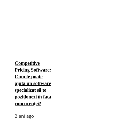
Competitive
Pricing Software:
Cum te poate
ajuta un software
specializat să te
poziționezi în fața
concurenței?
2 ani ago