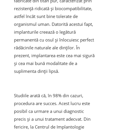
fabricate din titan pur, caracterizat prin
rezistență ridicată și biocompatibilitate,
astfel încât sunt bine tolerate de
organismul uman. Datorită acestui fapt,
implanturile creează o legătură
permanentă cu osul și înlocuiesc perfect
rădăcinile naturale ale dinților. În
prezent, implantarea este cea mai sigură
și cea mai bună modalitate de a
suplimenta dinții lipsă.
Studiile arată că, în 98% din cazuri,
procedura are succes. Acest lucru este
posibil ca urmare a unui diagnostic
precis și a unui tratament adecvat. Din
fericire, la Centrul de Implantologie