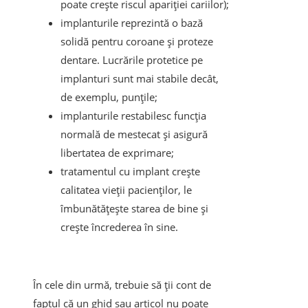
poate crește riscul apariției cariilor);
implanturile reprezintă o bază
solidă pentru coroane și proteze
dentare. Lucrările protetice pe
implanturi sunt mai stabile decât,
de exemplu, punțile;
implanturile restabilesc funcția
normală de mestecat și asigură
libertatea de exprimare;
tratamentul cu implant crește
calitatea vieții pacienților, le
îmbunătățește starea de bine și
crește încrederea în sine.
În cele din urmă, trebuie să ții cont de
faptul că un ghid sau articol nu poate