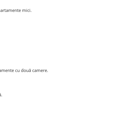
apartamente mici.
rtamente cu două camere.
ă.