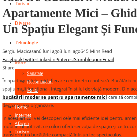
Turism
Apartamente Mici – Ghid
Diverse
Un Spațiu Elegant Și Fun
Tehnologie
Sergiu Macicasan
6 luni ago
3 luni ago
64
5 Mins Read
Facebook
Twitter
LinkedIn
Pinterest
Stumbleupon
Email
More
Share
Sanatate
În apartamentele mici, fiecare centimetru contează. Bucătăria nu
Recomandari
spațiu multifuncțional, integrat în stilul de viață modern. Din 
Moda
bucătării moderne pentru apartamente mici
care să combin
depozitare și organizare.
Home
Internet
În acest articol vei descoperi cele mai eficiente idei pentru am
Afaceri
mobilierul potrivit, ce culori oferă senzația de spațiu și ce trucur
Turism
transforma o bucătărie compactă într-un loc spectaculos.