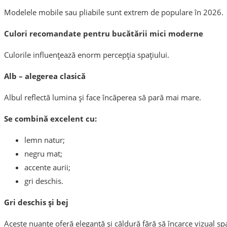
Modelele mobile sau pliabile sunt extrem de populare în 2026.
Culori recomandate pentru bucătării mici moderne
Culorile influențează enorm percepția spațiului.
Alb – alegerea clasică
Albul reflectă lumina și face încăperea să pară mai mare.
Se combină excelent cu:
lemn natur;
negru mat;
accente aurii;
gri deschis.
Gri deschis și bej
Aceste nuanțe oferă eleganță și căldură fără să încarce vizual spa