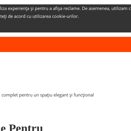
liza experiența și pentru a afișa reclame.
De asemenea, utilizam c
nteți de acord cu utilizarea cookie-urilor.
complet pentru un spațiu elegant și funcțional
ne Pentru