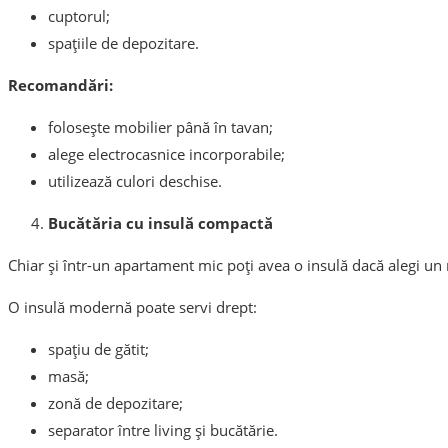
cuptorul;
spațiile de depozitare.
Recomandări:
folosește mobilier până în tavan;
alege electrocasnice incorporabile;
utilizează culori deschise.
Bucătăria cu insulă compactă
Chiar și într-un apartament mic poți avea o insulă dacă alegi u
O insulă modernă poate servi drept:
spațiu de gătit;
masă;
zonă de depozitare;
separator între living și bucătărie.