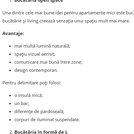
Bucătăria open space
Una dintre cele mai bune idei pentru apartamente mici este bucă
bucătărie și living creează senzația unui spațiu mult mai mare.
Avantaje:
mai multă lumină naturală;
spațiu vizual aerisit;
comunicare mai bună între zone;
design contemporan.
Pentru delimitare poți folosi:
o insulă mică;
un bar;
diferențe de pardoseală;
corpuri de iluminat suspendate.
Bucătăria în formă de L