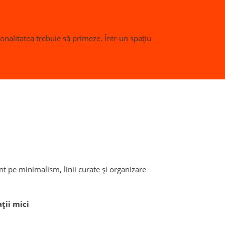
onalitatea trebuie să primeze. Într-un spațiu
t pe minimalism, linii curate și organizare
ții mici