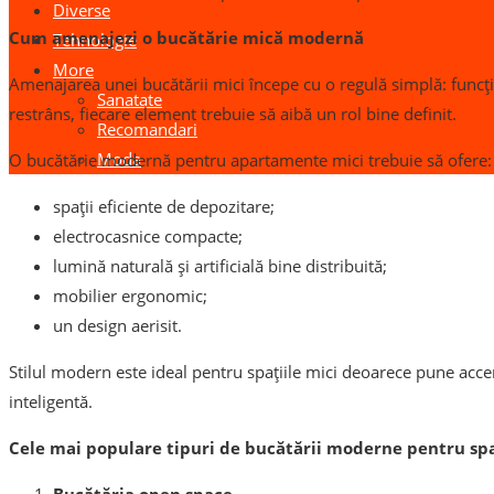
Diverse
Cum amenajezi o bucătărie mică modernă
Tehnologie
More
Amenajarea unei bucătării mici începe cu o regulă simplă: funcți
Sanatate
restrâns, fiecare element trebuie să aibă un rol bine definit.
Recomandari
Moda
O bucătărie modernă pentru apartamente mici trebuie să ofere:
spații eficiente de depozitare;
electrocasnice compacte;
lumină naturală și artificială bine distribuită;
mobilier ergonomic;
un design aerisit.
Stilul modern este ideal pentru spațiile mici deoarece pune accen
inteligentă.
Cele mai populare tipuri de bucătării moderne pentru spa