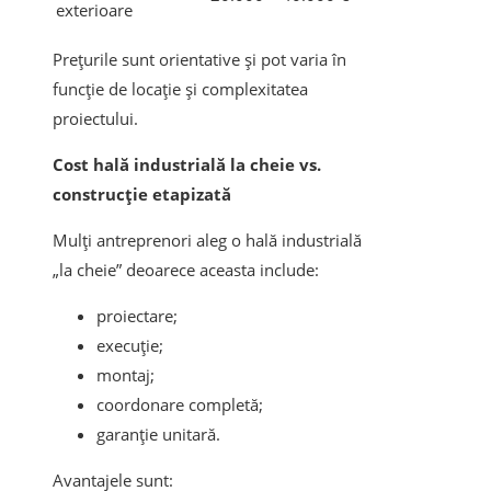
exterioare
Prețurile sunt orientative și pot varia în
funcție de locație și complexitatea
proiectului.
Cost hală industrială la cheie vs.
construcție etapizată
Mulți antreprenori aleg o hală industrială
„la cheie” deoarece aceasta include:
proiectare;
execuție;
montaj;
coordonare completă;
garanție unitară.
Avantajele sunt: