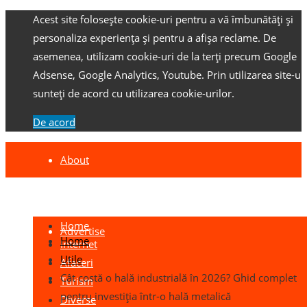
Acest site folosește cookie-uri pentru a vă îmbunătăți și
personaliza experiența și pentru a afișa reclame.
De
asemenea, utilizam cookie-uri de la terți precum Google
Adsense, Google Analytics, Youtube.
Prin utilizarea site-ulu
sunteți de acord cu utilizarea cookie-urilor.
De acord
About
Contact
Home
Advertise
Home
Internet
Utile
Afaceri
Cât costă o hală industrială în 2026? Ghid complet
Turism
pentru investiția într-o hală metalică
Diverse