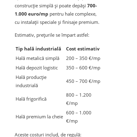
construcție simplă și poate depăși
700-
1.000 euro/mp
pentru hale complexe,
cu instalații speciale și finisaje premium.
Estimativ, prețurile se împart astfel:
Tip hală industrială
Cost estimativ
Hală metalică simplă
200 – 350 €/mp
Hală depozit logistic
350 – 600 €/mp
Hală producție
450 – 700 €/mp
industrială
800 – 1.200
Hală frigorifică
€/mp
600 – 1.000
Hală premium la cheie
€/mp
Aceste costuri includ, de regulă: