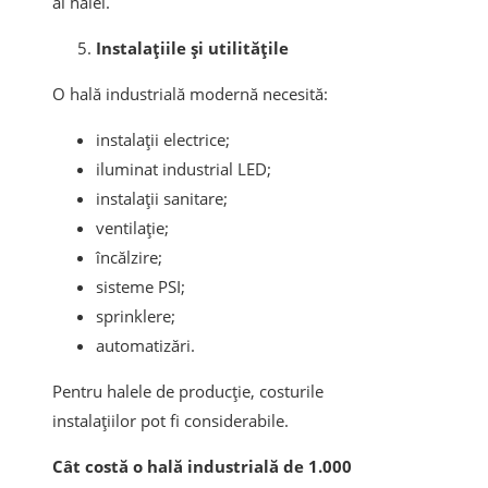
al halei.
Instalațiile și utilitățile
O hală industrială modernă necesită:
instalații electrice;
iluminat industrial LED;
instalații sanitare;
ventilație;
încălzire;
sisteme PSI;
sprinklere;
automatizări.
Pentru halele de producție, costurile
instalațiilor pot fi considerabile.
Cât costă o hală industrială de 1.000