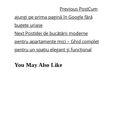
Previous Post
Cum
ajungi pe prima pagină în Google fără
bugete uriașe
Next Post
Idei de bucătării moderne
pentru apartamente mici – Ghid complet
pentru un spațiu elegant și funcțional
You May Also Like