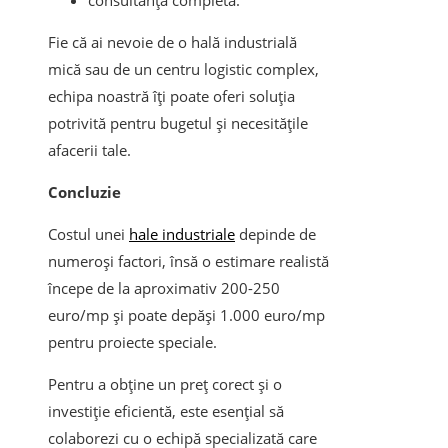
consultanță completă.
Fie că ai nevoie de o hală industrială
mică sau de un centru logistic complex,
echipa noastră îți poate oferi soluția
potrivită pentru bugetul și necesitățile
afacerii tale.
Concluzie
Costul unei
hale industriale
depinde de
numeroși factori, însă o estimare realistă
începe de la aproximativ 200-250
euro/mp și poate depăși 1.000 euro/mp
pentru proiecte speciale.
Pentru a obține un preț corect și o
investiție eficientă, este esențial să
colaborezi cu o echipă specializată care