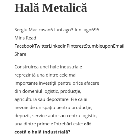
Hală Metalică
Sergiu Macicasan
6 luni ago
3 luni ago
69
5
Mins Read
Facebook
Twitter
LinkedIn
Pinterest
Stumbleupon
Email
Share
Construirea unei hale industriale
reprezintă una dintre cele mai
importante investiții pentru orice afacere
din domeniul logistic, producție,
agricultură sau depozitare. Fie că ai
nevoie de un spațiu pentru producție,
depozit, service auto sau centru logistic,
una dintre primele întrebări este:
cât
costă o hală industrială?