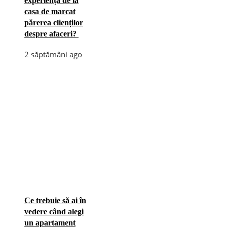
experiența de la
casa de marcat
părerea clienților
despre afaceri?
2 săptămâni ago
Ce trebuie să ai în
vedere când alegi
un apartament