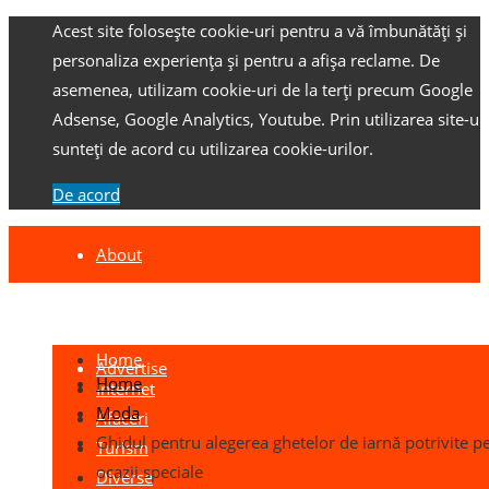
Acest site folosește cookie-uri pentru a vă îmbunătăți și
personaliza experiența și pentru a afișa reclame.
De
asemenea, utilizam cookie-uri de la terți precum Google
Adsense, Google Analytics, Youtube.
Prin utilizarea site-ulu
sunteți de acord cu utilizarea cookie-urilor.
De acord
About
Contact
Home
Advertise
Home
Internet
Moda
Afaceri
Ghidul pentru alegerea ghetelor de iarnă potrivite p
Turism
ocazii speciale
Diverse