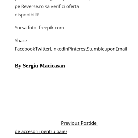
pe Reverse.ro să verifici oferta
disponibilă!
Sursa foto: freepik.com
Share
Facebook
Twitter
LinkedIn
Pinterest
Stumbleupon
Email
By Sergiu Macicasan
Previous Post
Idei
de accesorii pentru baie?