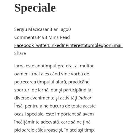
Speciale
Sergiu Macicasan
3 ani ago
0
Comments
349
3 Mins Read
Facebook
Twitter
LinkedIn
Pinterest
Stumbleupon
Email
Share
Iarna este anotimpul preferat al multor
oameni, mai ales când vine vorba de
petrecerea timpului afară, practicând
sporturi de iarnă, dar și participând la
diverse evenimente și activități
indoor
.
Însă, pentru a ne bucura de toate aceste
ocazii speciale, este important să avem
încălțăminte adecvată, care să ne țină
picioarele călduroase și, în același timp,