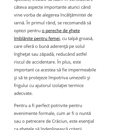
câteva aspecte importante atunci când
vine vorba de alegerea încălțămintei de
iarnă. În primul rând, se recomandă să
optezi pentru
o pereche de ghete
îmblănite pentru femei
, cu talpă groasă,
care oferă o bună aderență pe solul
înghețat sau zăpadă, reducând astfel
riscul de accidentare. În plus, este
important ca acestea să fie impermeabile
și să te protejeze împotriva umezelii și
frigului cu ajutorul izolației termice
adecvate.
Pentru a fi perfect potrivite pentru
evenimente formale, cum ar fi o nuntă
sau o petrecere de Crăciun, este esențial
ca ghetele să îndeplinească criterii