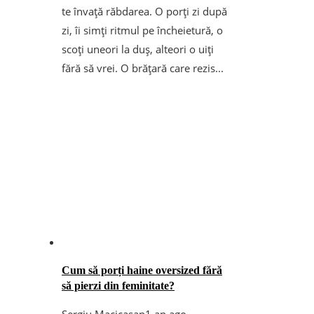
te învață răbdarea. O porți zi după
zi, îi simți ritmul pe încheietură, o
scoți uneori la duș, alteori o uiți
fără să vrei. O brățară care rezis...
Cum să porți haine oversized fără
să pierzi din feminitate?
Sergiu Macicasan
1 an ago