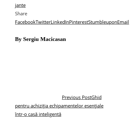
jante
Share
Facebook
Twitter
LinkedIn
Pinterest
Stumbleupon
Email
By Sergiu Macicasan
Previous Post
Ghid
pentru achiziția echipamentelor esențiale
într-o casă inteligentă