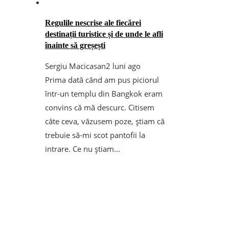
Regulile nescrise ale fiecărei
destinații turistice și de unde le afli
înainte să greșești
Sergiu Macicasan
2 luni ago
Prima dată când am pus piciorul
într-un templu din Bangkok eram
convins că mă descurc. Citisem
câte ceva, văzusem poze, știam că
trebuie să-mi scot pantofii la
intrare. Ce nu știam...