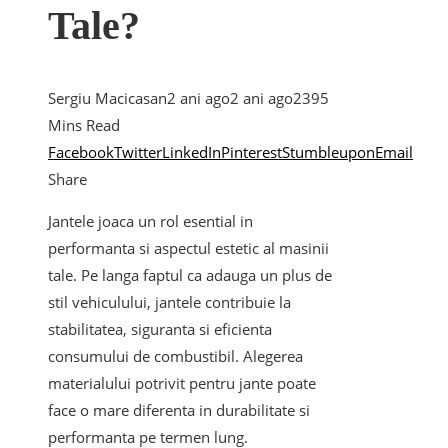
Tale?
Sergiu Macicasan
2 ani ago
2 ani ago
239
5
Mins Read
Facebook
Twitter
LinkedIn
Pinterest
Stumbleupon
Email
Share
Jantele joaca un rol esential in
performanta si aspectul estetic al masinii
tale. Pe langa faptul ca adauga un plus de
stil vehiculului, jantele contribuie la
stabilitatea, siguranta si eficienta
consumului de combustibil. Alegerea
materialului potrivit pentru jante poate
face o mare diferenta in durabilitate si
performanta pe termen lung.