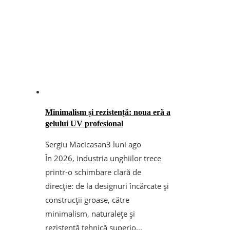
Minimalism și rezistență: noua eră a
gelului UV profesional
Sergiu Macicasan
3 luni ago
În 2026, industria unghiilor trece
printr-o schimbare clară de
direcție: de la designuri încărcate și
construcții groase, către
minimalism, naturalețe și
rezistență tehnică superio...