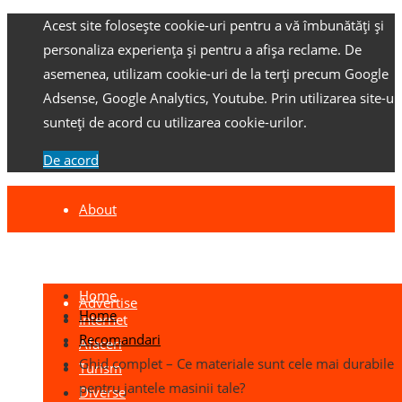
Acest site folosește cookie-uri pentru a vă îmbunătăți și
personaliza experiența și pentru a afișa reclame.
De
asemenea, utilizam cookie-uri de la terți precum Google
Adsense, Google Analytics, Youtube.
Prin utilizarea site-ulu
sunteți de acord cu utilizarea cookie-urilor.
De acord
About
Contact
Home
Advertise
Home
Internet
Recomandari
Afaceri
Ghid complet – Ce materiale sunt cele mai durabile
Turism
pentru jantele masinii tale?
Diverse