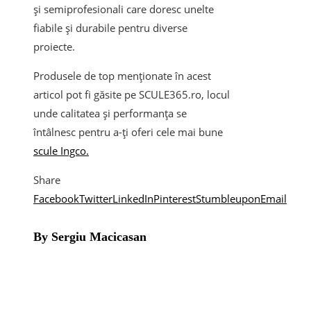
și semiprofesionali care doresc unelte
fiabile și durabile pentru diverse
proiecte.
Produsele de top menționate în acest
articol pot fi găsite pe SCULE365.ro, locul
unde calitatea și performanța se
întâlnesc pentru a-ți oferi cele mai bune
scule Ingco.
Share
Facebook
Twitter
LinkedIn
Pinterest
Stumbleupon
Email
By Sergiu Macicasan