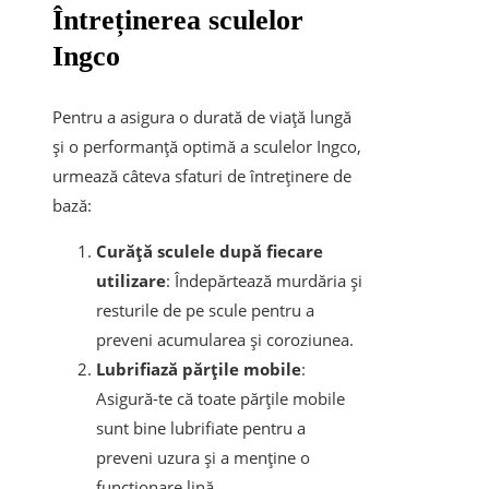
Întreținerea sculelor
Ingco
Pentru a asigura o durată de viață lungă
și o performanță optimă a sculelor Ingco,
urmează câteva sfaturi de întreținere de
bază:
Curăță sculele după fiecare
utilizare
: Îndepărtează murdăria și
resturile de pe scule pentru a
preveni acumularea și coroziunea.
Lubrifiază părțile mobile
:
Asigură-te că toate părțile mobile
sunt bine lubrifiate pentru a
preveni uzura și a menține o
funcționare lină.