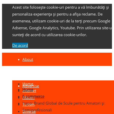
Acest site folosește cookie-uri pentru a vă îmbunătăți și
personaliza experiența și pentru a afișa reclame.
De
asemenea, utilizam cookie-uri de la terți precum Google
Adsense, Google Analytics, Youtube.
Prin utilizarea site-ulu
sunteți de acord cu utilizarea cookie-urilor.
De acord
About
Contact
Home
Advertise
Home
Internet
E-commerce
Afaceri
Ingco: Brand Global de Scule pentru Amatori și
Turism
Semiprofesionali
Diverse