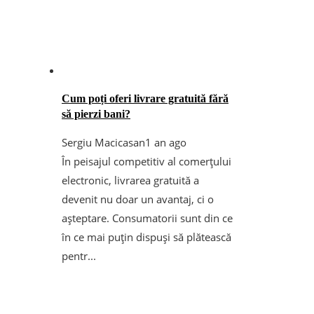
Cum poți oferi livrare gratuită fără
să pierzi bani?
Sergiu Macicasan
1 an ago
În peisajul competitiv al comerțului
electronic, livrarea gratuită a
devenit nu doar un avantaj, ci o
așteptare. Consumatorii sunt din ce
în ce mai puțin dispuși să plătească
pentr...