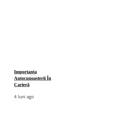
Importanța
Autocunoașterii În
Carieră
4 luni ago