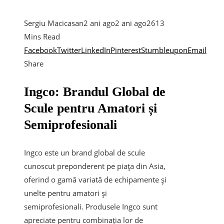
Sergiu Macicasan
2 ani ago
2 ani ago
261
3
Mins Read
Facebook
Twitter
LinkedIn
Pinterest
Stumbleupon
Email
Share
Ingco: Brandul Global de
Scule pentru Amatori și
Semiprofesionali
Ingco este un brand global de scule
cunoscut preponderent pe piața din Asia,
oferind o gamă variată de echipamente și
unelte pentru amatori și
semiprofesionali. Produsele Ingco sunt
apreciate pentru combinația lor de