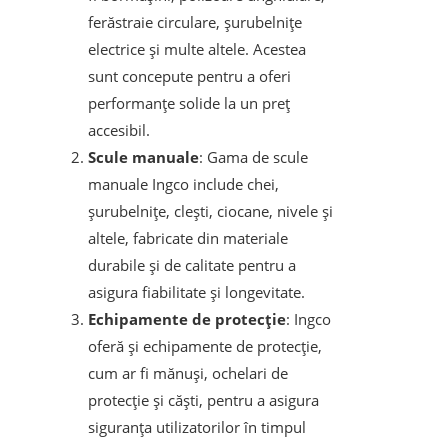
ferăstraie circulare, șurubelnițe
electrice și multe altele. Acestea
sunt concepute pentru a oferi
performanțe solide la un preț
accesibil.
Scule manuale
: Gama de scule
manuale Ingco include chei,
șurubelnițe, clești, ciocane, nivele și
altele, fabricate din materiale
durabile și de calitate pentru a
asigura fiabilitate și longevitate.
Echipamente de protecție
: Ingco
oferă și echipamente de protecție,
cum ar fi mănuși, ochelari de
protecție și căști, pentru a asigura
siguranța utilizatorilor în timpul