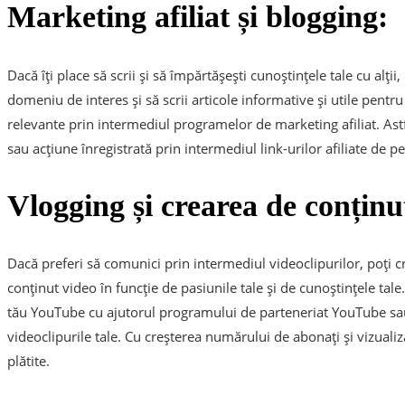
Marketing afiliat și blogging:
Dacă îți place să scrii și să împărtășești cunoștințele tale cu alții,
domeniu de interes și să scrii articole informative și utile pentr
relevante prin intermediul programelor de marketing afiliat. Ast
sau acțiune înregistrată prin intermediul link-urilor afiliate de pe
Vlogging și crearea de conținu
Dacă preferi să comunici prin intermediul videoclipurilor, poți c
conținut video în funcție de pasiunile tale și de cunoștințele tal
tău YouTube cu ajutorul programului de parteneriat YouTube sau
videoclipurile tale. Cu creșterea numărului de abonați și vizualiz
plătite.