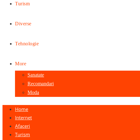
Turism
Diverse
Tehnologie
More
Sanatate
Recomandari
Moda
Home
Internet
Afaceri
Turism