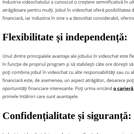
Industria videochatului a cunoscut o creștere semnificativă în ul
atrăgătoare pentru mulți. Jobul în videochat oferă posibilitatea 
financiară, iar industria în sine s-a dezvoltat considerabil, oferi
Flexibilitate și independență:
Unul dintre principalele avantaje ale jobului în videochat este fle
în funcție de propriul program și să stabilești câte ore dorești să
poți combina jobul în videochat cu alte responsabilități sau cu a
financiară este, de asemenea, un aspect atrăgător, deoarece poți c
oportunități financiare interesante. Poți urma oricând
o carier
primele întâlniri care sunt avantajele.
Confidențialitate și siguranță: