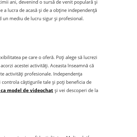
timii ani, devenind o sursă de venit populară și
de a lucra de acasă și de a obține independență
nd un mediu de lucru sigur și profesional.
xibilitatea pe care o oferă. Poți alege să lucrezi
 acorzi acestei activități. Aceasta înseamnă că
lte activități profesionale. Independența
ontrola câștigurile tale și poți beneficia de
ă ca model de videochat
și vei descoperi de la