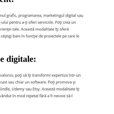
gnul grafic, programarea, marketingul digital sau
lui pentru a-ți oferi serviciile. Poți crea un
rienței tale. Această modalitate îți oferă
ă câștigi bani în funcție de proiectele pe care le
 digitale:
aloros, poți să îți transformi expertiza într-un
dcast sau chiar un software. Poți promova și
indle, Udemy sau Etsy. Această modalitate îți
vândut în mod repetat fără a fi nevoie să-l