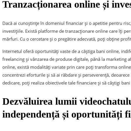
Tranzacționarea online și invest
Dacă ai cunoștințe în domeniul financiar și o apetitie pentru risc
investițiile. Există platforme de tranzacționare online care îți pe
mărfuri. Cu o cercetare și o pregătire adecvată, poți obține profitu
Internetul oferă oportunități vaste de a câștiga bani online, indifer
freelancing și vânzarea de produse digitale, până la marketing afi
online, există modalități variate prin care poți transforma online-
concentrezi eforturile și să ai răbdare și perseverență, deoarece
dedicare, poți realiza obiectivele tale financiare și să câștigi ban
Dezvăluirea lumii videochatul
independență și oportunități f