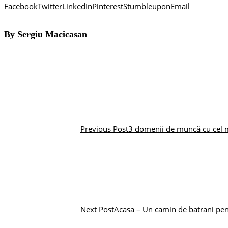
Facebook
Twitter
LinkedIn
Pinterest
Stumbleupon
Email
By Sergiu Macicasan
Previous Post
3 domenii de muncă cu cel ma
Next Post
Acasa – Un camin de batrani pentr