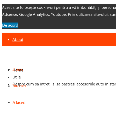
Acest site folosește cookie-uri pentru a vă îmbunătăți și persona
Adsense, Google Analytics, Youtube.
Prin utilizarea site-ului, su
De acord
About
Contact
Advertise
Home
Home
Utile
Despre cum sa intretii si sa pastrezi accesoriile auto in st
Internet
Afaceri