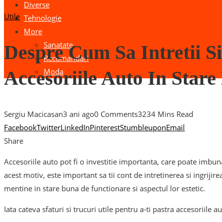
Diverse
Utile
Tehnologie
More
Sanatate
Despre Cum Sa Intretii Si
Recomandari
Moda
Accesoriile Auto In Star
Sergiu Macicasan
3 ani ago
0 Comments
323
4 Mins Read
Facebook
Twitter
LinkedIn
Pinterest
Stumbleupon
Email
Share
Accesoriile auto pot fi o investitie importanta, care poate imbun
acest motiv, este important sa tii cont de intretinerea si ingrijire
mentine in stare buna de functionare si aspectul lor estetic.
Iata cateva sfaturi si trucuri utile pentru a-ti pastra accesoriile 