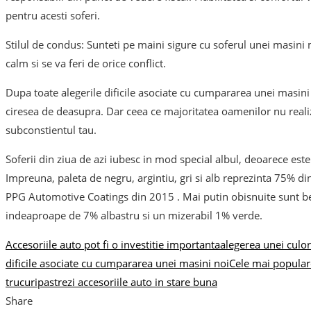
pentru acesti soferi.
Stilul de condus: Sunteti pe maini sigure cu soferul unei masini 
calm si se va feri de orice conflict.
Dupa toate alegerile dificile asociate cu cumpararea unei masini 
ciresea de deasupra. Dar ceea ce majoritatea oamenilor nu realize
subconstientul tau.
Soferii din ziua de azi iubesc in mod special albul, deoarece este 
Impreuna, paleta de negru, argintiu, gri si alb reprezinta 75% 
PPG Automotive Coatings din 2015 . Mai putin obisnuite sunt beju
indeaproape de 7% albastru si un mizerabil 1% verde.
Accesoriile auto pot fi o investitie importanta
alegerea unei culor
dificile asociate cu cumpararea unei masini noi
Cele mai populare
trucuri
pastrezi accesoriile auto in stare buna
Share