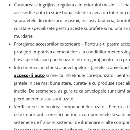
Curatarea si ingrijirea regulata a interiorului masinii – Un
accesoriile auto in stare buna este de a avea un interior cur
suprafetele din interiorul masinii, inclusiv tapiteria, bord
curatare specializate pentru aceste suprafete si nu uita sa a
murdarie.
Protejarea accesoriilor exterioare – Pentru a-ti pastra acces
protejezi impotriva elementelor si a conditiilor meteorol
husa speciala sau parcheaza-o intr-un garaj pentru a o prot
Intretinerea jantelor si a anvelopelor – Jantele si anvelopel
accesorii auto
si merita intretinute corespunzator pentru 
jantele in cea mai buna stare, curata-le cu produse specializ
inutile. De asemenea, asigura-te ca anvelopele sunt umflate
pierd aderenta sau sunt uzate.
Verificarea si inlocuirea componentelor uzate – Pentru a-ti
este important sa verifici periodic componentele si sa inloc
sistemele de franare, sistemul de iluminare si alte compon