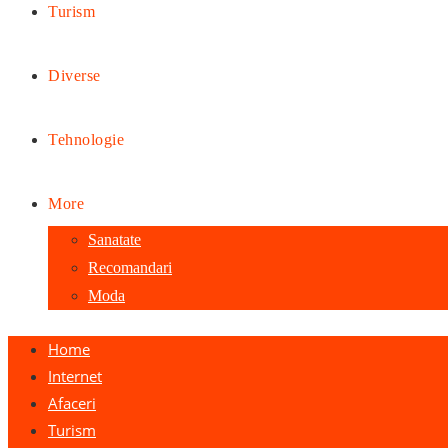
Turism
Diverse
Tehnologie
More
Sanatate
Recomandari
Moda
Home
Internet
Afaceri
Turism