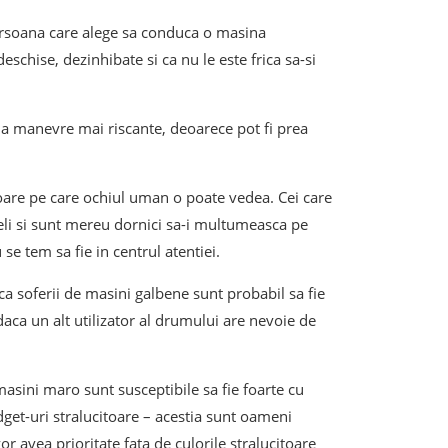
 persoana care alege sa conduca o masina
eschise, dezinhibate si ca nu le este frica sa-si
i la manevre mai riscante, deoarece pot fi prea
loare pe care ochiul uman o poate vedea. Cei care
eli si sunt mereu dornici sa-i multumeasca pe
u se tem sa fie in centrul atentiei.
ca soferii de masini galbene sunt probabil sa fie
 daca un alt utilizator al drumului are nevoie de
masini maro sunt susceptibile sa fie foarte cu
get-uri stralucitoare – acestia sunt oameni
or avea prioritate fata de culorile stralucitoare