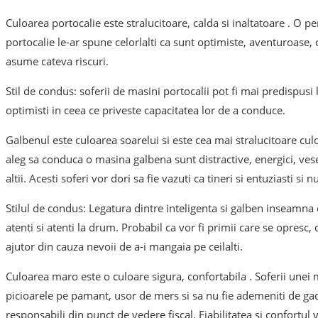
Culoarea portocalie este stralucitoare, calda si inaltatoare . O
portocalie le-ar spune celorlalti ca sunt optimiste, aventuroase, d
asume cateva riscuri.
Stil de condus: soferii de masini portocalii pot fi mai predispus
optimisti in ceea ce priveste capacitatea lor de a conduce.
Galbenul este culoarea soarelui si este cea mai stralucitoare cu
aleg sa conduca o masina galbena sunt distractive, energici, ves
altii. Acesti soferi vor dori sa fie vazuti ca tineri si entuziasti si n
Stilul de condus: Legatura dintre inteligenta si galben inseamna 
atenti si atenti la drum. Probabil ca vor fi primii care se opresc,
ajutor din cauza nevoii de a-i mangaia pe ceilalti.
Culoarea maro este o culoare sigura, confortabila . Soferii unei 
picioarele pe pamant, usor de mers si sa nu fie ademeniti de gad
responsabili din punct de vedere fiscal. Fiabilitatea si confortul v