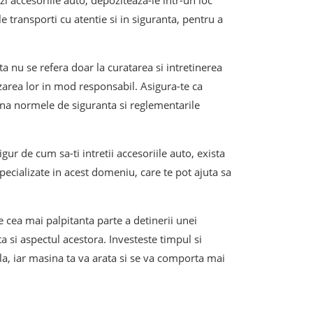
i accesoriile auto, depoziteaza-le intr-un loc
le transporti cu atentie si in siguranta, pentru a
a nu se refera doar la curatarea si intretinerea
lizarea lor in mod responsabil. Asigura-te ca
eauna normele de siguranta si reglementarile
gur de cum sa-ti intretii accesoriile auto, exista
specializate in acest domeniu, care te pot ajuta sa
ie cea mai palpitanta parte a detinerii unei
a si aspectul acestora. Investeste timpul si
la, iar masina ta va arata si se va comporta mai