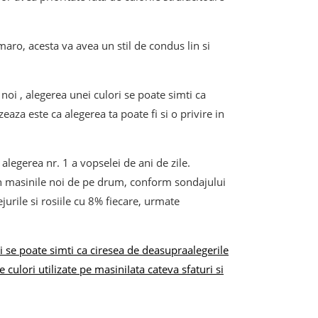
maro, acesta va avea un stil de condus lin si
noi , alegerea unei culori se poate simti ca
aza este ca alegerea ta poate fi si o privire in
alegerea nr. 1 a vopselei de ani de zile.
din masinile noi de pe drum, conform sondajului
rile si rosiile cu 8% fiecare, urmate
i se poate simti ca ciresea de deasupra
alegerile
 culori utilizate pe masini
Iata cateva sfaturi si