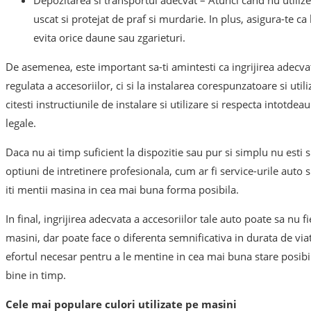
Depozitarea si transportul adecvat – Atunci cand nu utilizez
uscat si protejat de praf si murdarie. In plus, asigura-te ca 
evita orice daune sau zgarieturi.
De asemenea, este important sa-ti amintesti ca ingrijirea adecvat
regulata a accesoriilor, ci si la instalarea corespunzatoare si uti
citesti instructiunile de instalare si utilizare si respecta intotd
legale.
Daca nu ai timp suficient la dispozitie sau pur si simplu nu esti si
optiuni de intretinere profesionala, cum ar fi service-urile auto 
iti mentii masina in cea mai buna forma posibila.
In final, ingrijirea adecvata a accesoriilor tale auto poate sa nu f
masini, dar poate face o diferenta semnificativa in durata de viat
efortul necesar pentru a le mentine in cea mai buna stare posibi
bine in timp.
Cele mai populare culori utilizate pe masini