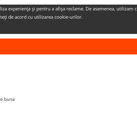
liza experiența și pentru a afișa reclame.
De asemenea, utilizam c
nteți de acord cu utilizarea cookie-urilor.
are buna