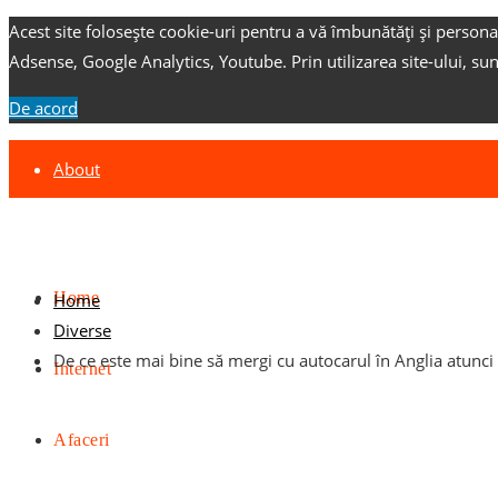
Acest site folosește cookie-uri pentru a vă îmbunătăți și persona
Adsense, Google Analytics, Youtube.
Prin utilizarea site-ului, su
De acord
About
Contact
Advertise
Home
Home
Diverse
De ce este mai bine să mergi cu autocarul în Anglia atunci
Internet
Afaceri