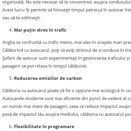
organizată. Nu este necesar să te concentrezi asupra condusului s
Acest lucru îți permite să folosești timpul petrecut în autocar într-
sau să te odihnești.
Mai puțin stres în trafic
Anglia se confruntă cu trafic intens, mai ales în orașele mari
Călătorind cu autocarul, poți să eviți stressul de a conduce în tr
Șoferii de autocar sunt experimentați în gestionarea traficului și 
pasagerii se pot relaxa în timpul călătoriei.
Reducerea emisiilor de carbon
Călătoria cu autocarul poate să fie o opțiune mai ecologică în c
Autocarele moderne sunt mai eficiente din punct de vedere al c
un număr mai mare de pasageri, ceea ce reduce impactul asupra 
pasă de impactul tău asupra mediului, călătoria cu autocarul poa
Flexibilitate în programare