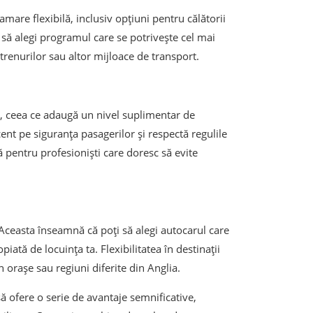
are flexibilă, inclusiv opțiuni pentru călătorii
să alegi programul care se potrivește cel mai
 trenurilor sau altor mijloace de transport.
i, ceea ce adaugă un nivel suplimentar de
ent pe siguranța pasagerilor și respectă regulile
ă pentru profesioniști care doresc să evite
. Aceasta înseamnă că poți să alegi autocarul care
iată de locuința ta. Flexibilitatea în destinații
n orașe sau regiuni diferite din Anglia.
să ofere o serie de avantaje semnificative,