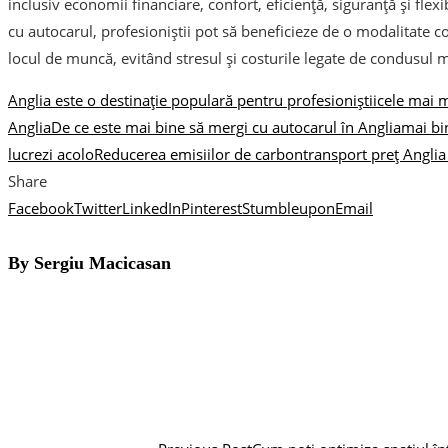
inclusiv economii financiare, confort, eficiență, siguranță și flex
cu autocarul, profesioniștii pot să beneficieze de o modalitate con
locul de muncă, evitând stresul și costurile legate de condusul m
Anglia este o destinație populară pentru profesioniștii
cele mai m
Anglia
De ce este mai bine să mergi cu autocarul în Anglia
mai bi
lucrezi acolo
Reducerea emisiilor de carbon
transport preț Angli
Share
Facebook
Twitter
LinkedIn
Pinterest
Stumbleupon
Email
By Sergiu Macicasan