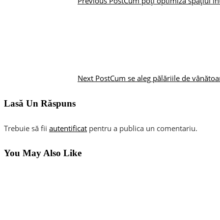
Previous Post
Cum poți optimiza spațiul î
Next Post
Cum se aleg pălăriile de vânătoa
Lasă Un Răspuns
Trebuie să fii
autentificat
pentru a publica un comentariu.
You May Also Like