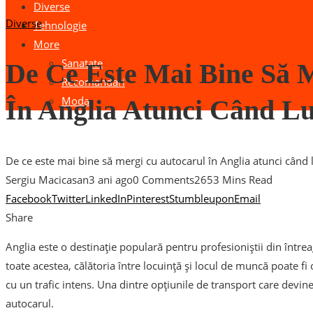
Diverse
Diverse
Tehnologie
More
Sanatate
De Ce Este Mai Bine Să 
Recomandari
Moda
În Anglia Atunci Când Lu
De ce este mai bine să mergi cu autocarul în Anglia atunci când 
Sergiu Macicasan
3 ani ago
0 Comments
265
3 Mins Read
Facebook
Twitter
LinkedIn
Pinterest
Stumbleupon
Email
Share
Anglia este o destinație populară pentru profesioniștii din între
toate acestea, călătoria între locuință și locul de muncă poate fi
cu un trafic intens. Una dintre opțiunile de transport care devin
autocarul.