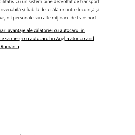
ibilitate. Cu un sistem bine dezvoltat de transport
venabilă și fiabilă de a călători între locuință și
așinii personale sau alte mijloace de transport.
ari avantaje ale călătoriei cu autocarul în
ne să mergi cu autocarul în Anglia atunci când
a România