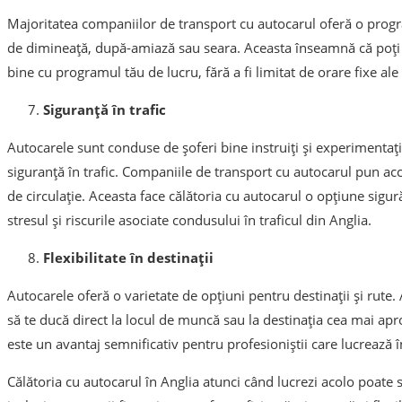
Majoritatea companiilor de transport cu autocarul oferă o program
de dimineață, după-amiază sau seara. Aceasta înseamnă că poți 
bine cu programul tău de lucru, fără a fi limitat de orare fixe ale
Siguranță în trafic
Autocarele sunt conduse de șoferi bine instruiți și experimentaț
siguranță în trafic. Companiile de transport cu autocarul pun acc
de circulație. Aceasta face călătoria cu autocarul o opțiune sigur
stresul și riscurile asociate condusului în traficul din Anglia.
Flexibilitate în destinații
Autocarele oferă o varietate de opțiuni pentru destinații și rute
să te ducă direct la locul de muncă sau la destinația cea mai aprop
este un avantaj semnificativ pentru profesioniștii care lucrează î
Călătoria cu autocarul în Anglia atunci când lucrezi acolo poate 