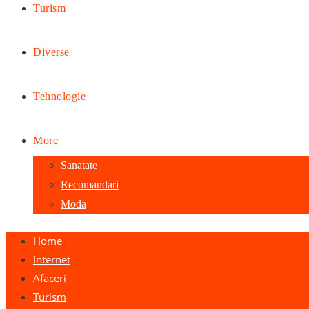
Turism
Diverse
Tehnologie
More
Sanatate
Recomandari
Moda
Home
Internet
Afaceri
Turism