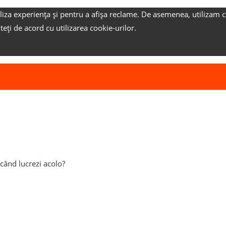
liza experiența și pentru a afișa reclame.
De asemenea, utilizam c
nteți de acord cu utilizarea cookie-urilor.
 când lucrezi acolo?