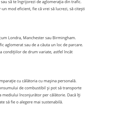
au să te îngrijorezi de aglomerația din trafic.
un mod eficient, fie că vrei să lucrezi, să citești
 precum Londra, Manchester sau Birmingham.
afic aglomerat sau de a căuta un loc de parcare.
a condițiilor de drum variate, astfel încât
omparație cu călătoria cu mașina personală.
onsumului de combustibil și pot să transporte
mediului înconjurător per călătorie. Dacă îți
te să fie o alegere mai sustenabilă.