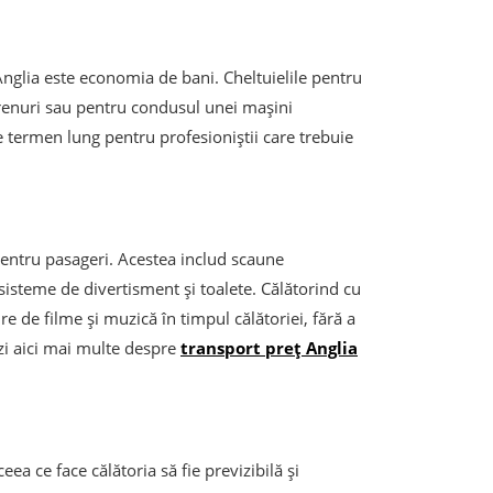
Anglia este economia de bani. Cheltuielile pentru
 trenuri sau pentru condusul unei mașini
 termen lung pentru profesioniștii care trebuie
 pentru pasageri. Acestea includ scaune
 sisteme de divertisment și toalete. Călătorind cu
re de filme și muzică în timpul călătoriei, fără a
ezi aici mai multe despre
transport preț Anglia
eea ce face călătoria să fie previzibilă și