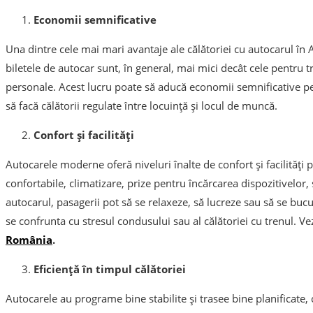
Economii semnificative
Una dintre cele mai mari avantaje ale călătoriei cu autocarul în 
biletele de autocar sunt, în general, mai mici decât cele pentru
personale. Acest lucru poate să aducă economii semnificative pe
să facă călătorii regulate între locuință și locul de muncă.
Confort și facilități
Autocarele moderne oferă niveluri înalte de confort și facilități
confortabile, climatizare, prize pentru încărcarea dispozitivelor,
autocarul, pasagerii pot să se relaxeze, să lucreze sau să se bucu
se confrunta cu stresul condusului sau al călătoriei cu trenul. V
România
.
Eficiență în timpul călătoriei
Autocarele au programe bine stabilite și trasee bine planificate, c