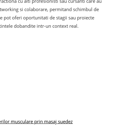
ractiona cu alti profesionisti sau cursanti care au
networking si colaborare, permitand schimbul de
te pot oferi oportunitati de stagii sau proiecte
tintele dobandite intr-un context real.
erilor musculare prin masaj suedez