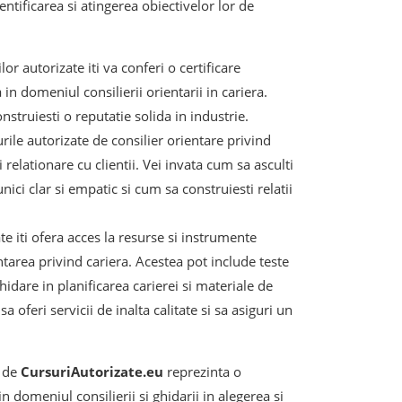
entificarea si atingerea obiectivelor lor de
or autorizate iti va conferi o certificare
 in domeniul consilierii orientarii in cariera.
onstruiesti o reputatie solida in industrie.
rile autorizate de consilier orientare privind
i relationare cu clientii. Vei invata cum sa asculti
nici clar si empatic si cum sa construiesti relatii
te iti ofera acces la resurse si instrumente
ientarea privind cariera. Acestea pot include teste
hidare in planificarea carierei si materiale de
a oferi servicii de inalta calitate si sa asiguri un
e de
CursuriAutorizate.eu
reprezinta o
n domeniul consilierii si ghidarii in alegerea si