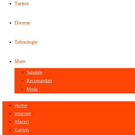
Turism
Diverse
Tehnologie
More
Sanatate
Recomandari
Moda
Home
Internet
Afaceri
Turism