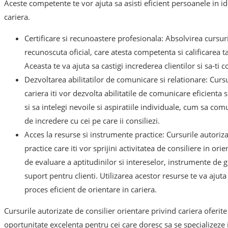
Aceste competente te vor ajuta sa asisti eficient persoanele in id
cariera.
Certificare si recunoastere profesionala: Absolvirea cursuril
recunoscuta oficial, care atesta competenta si calificarea ta
Aceasta te va ajuta sa castigi increderea clientilor si sa-ti c
Dezvoltarea abilitatilor de comunicare si relationare: Cursu
cariera iti vor dezvolta abilitatile de comunicare eficienta s
si sa intelegi nevoile si aspiratiile individuale, cum sa comu
de incredere cu cei pe care ii consiliezi.
Acces la resurse si instrumente practice: Cursurile autoriza
practice care iti vor sprijini activitatea de consiliere in or
de evaluare a aptitudinilor si intereselor, instrumente de g
suport pentru clienti. Utilizarea acestor resurse te va ajuta s
proces eficient de orientare in cariera.
Cursurile autorizate de consilier orientare privind cariera oferit
oportunitate excelenta pentru cei care doresc sa se specializeze i