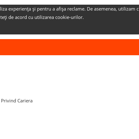
liza experiența și pentru a afișa reclame.
De asemenea, utilizam c
nteți de acord cu utilizarea cookie-urilor.
 Privind Cariera