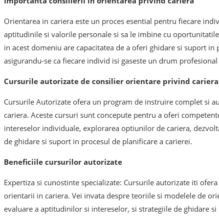
Importanta consilierii in orientarea privind cariera
Orientarea in cariera este un proces esential pentru fiecare indiv
aptitudinile si valorile personale si sa le imbine cu oportunitatile
in acest domeniu are capacitatea de a oferi ghidare si suport in p
asigurandu-se ca fiecare individ isi gaseste un drum profesional p
Cursurile autorizate de consilier orientare privind cariera
Cursurile Autorizate ofera un program de instruire complet si aut
cariera. Aceste cursuri sunt concepute pentru a oferi competente s
intereselor individuale, explorarea optiunilor de cariera, dezvoltar
de ghidare si suport in procesul de planificare a carierei.
Beneficiile cursurilor autorizate
Expertiza si cunostinte specializate: Cursurile autorizate iti ofer
orientarii in cariera. Vei invata despre teoriile si modelele de ori
evaluare a aptitudinilor si intereselor, si strategiile de ghidare si