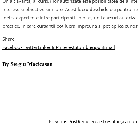
Un alt avantaj al cursurilor autorizate este posibilitatea de a inte
interese si obiective similare. Acest lucru deschide usi pentru 
idei si experiente intre participanti. In plus, unii cursuri autoriza
practice, in care cursantii pot lucra impreuna si pot aplica cunos
Share
Facebook
Twitter
LinkedIn
Pinterest
Stumbleupon
Email
By Sergiu Macicasan
Previous Post
Reducerea stresului și a dur