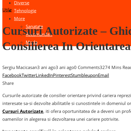
Diverse
Utile
Tehnologie
More
Sanatate
Cursuri Autorizate – Ghi
Recomandari
Moda
Consilierea In Orientarea
Sergiu Macicasan
3 ani ago
3 ani ago
0 Comments
327
4 Mins Rea
Facebook
Twitter
LinkedIn
Pinterest
Stumbleupon
Email
Share
Cursurile autorizate de consilier orientare privind cariera repr
interesate sa-si dezvolte abilitatile si cunostintele in domeniul or
Cursuri Autorizate
, iti ofera oportunitatea de a deveni un profe
oamenilor in alegerea si dezvoltarea unei cariere potrivite.