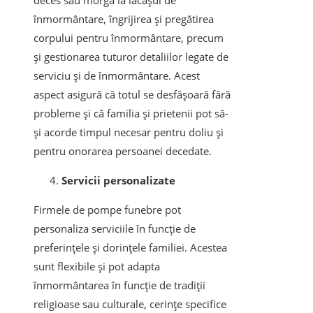
deces sau morgă la lăcașul de
înmormântare, îngrijirea și pregătirea
corpului pentru înmormântare, precum
și gestionarea tuturor detaliilor legate de
serviciu și de înmormântare. Acest
aspect asigură că totul se desfășoară fără
probleme și că familia și prietenii pot să-
și acorde timpul necesar pentru doliu și
pentru onorarea persoanei decedate.
Servicii personalizate
Firmele de pompe funebre pot
personaliza serviciile în funcție de
preferințele și dorințele familiei. Acestea
sunt flexibile și pot adapta
înmormântarea în funcție de tradiții
religioase sau culturale, cerințe specifice