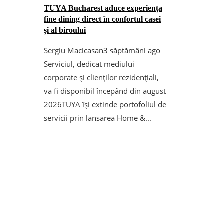
TUYA Bucharest aduce experiența
fine dining direct în confortul casei
și al biroului
Sergiu Macicasan
3 săptămâni ago
Serviciul, dedicat mediului
corporate și clienților rezidențiali,
va fi disponibil începând din august
2026TUYA își extinde portofoliul de
servicii prin lansarea Home &...