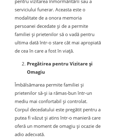
pentru vizitarea înmormântării sau a
serviciului funerar. Aceasta este o
modalitate de a onora memoria
persoanei decedate și de a permite
familiei și prietenilor să o vadă pentru
ultima dată într-o stare cât mai apropiată
de cea în care a fost în viață.
Pregătirea pentru Vizitare și
Omagiu
Îmbălsămarea permite familiei și
prietenilor să-și ia rămas-bun într-un
mediu mai confortabil și controlat.
Corpul decedatului este pregătit pentru a
putea fi văzut și atins într-o manieră care
oferă un moment de omagiu și ocazie de
adio adecvată.