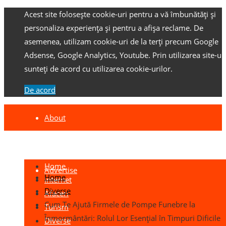
Acest site folosește cookie-uri pentru a vă îmbunătăți și
personaliza experiența și pentru a afișa reclame.
De
asemenea, utilizam cookie-uri de la terți precum Google
Adsense, Google Analytics, Youtube.
Prin utilizarea site-ulu
sunteți de acord cu utilizarea cookie-urilor.
De acord
About
Contact
Home
Advertise
Home
Internet
Diverse
Afaceri
Cum Te Ajută Firmele de Pompe Funebre la
Turism
Înmormântări: Rolul Lor Esențial în Timpuri Dificile
Diverse