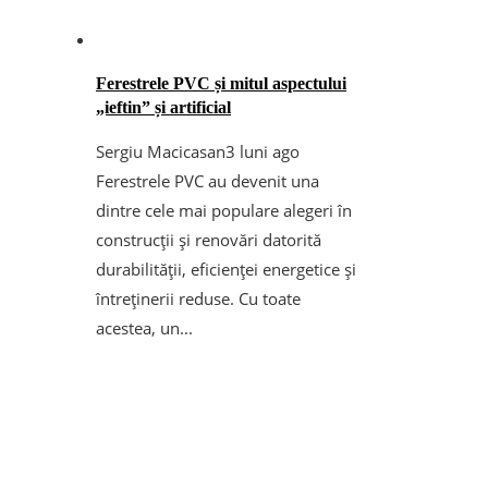
Ferestrele PVC și mitul aspectului
„ieftin” și artificial
Sergiu Macicasan
3 luni ago
Ferestrele PVC au devenit una
dintre cele mai populare alegeri în
construcții și renovări datorită
durabilității, eficienței energetice și
întreținerii reduse. Cu toate
acestea, un...