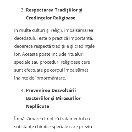
Respectarea Tradițiilor și
Credințelor Religioase
În multe culturi și religii, îmbălsămarea
decedatului este o practică importantă,
deoarece respectă tradițiile și credințele
lor. Aceasta poate include ritualuri
speciale sau proceduri religioase care
sunt efectuate pe corpul îmbălsămat
înainte de înmormântare.
Prevenirea Dezvoltării
Bacteriilor și Mirosurilor
Neplăcute
Îmbălsămarea implică tratamentul cu
substanțe chimice speciale care previn