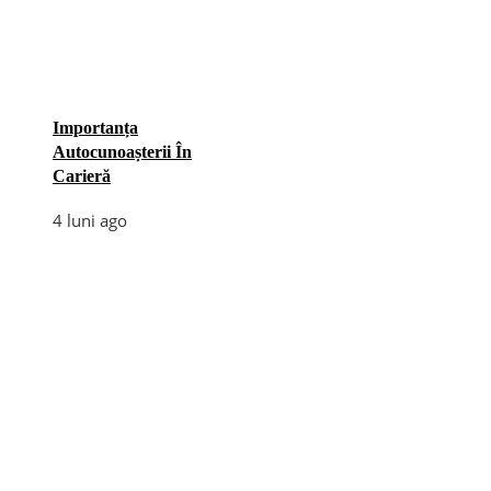
Importanța
Autocunoașterii În
Carieră
4 luni ago