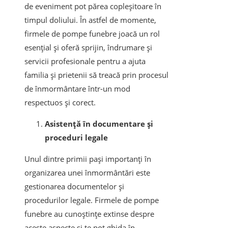
de eveniment pot părea copleșitoare în
timpul doliului. În astfel de momente,
firmele de pompe funebre joacă un rol
esențial și oferă sprijin, îndrumare și
servicii profesionale pentru a ajuta
familia și prietenii să treacă prin procesul
de înmormântare într-un mod
respectuos și corect.
Asistență în documentare și
proceduri legale
Unul dintre primii pași importanți în
organizarea unei înmormântări este
gestionarea documentelor și
procedurilor legale. Firmele de pompe
funebre au cunoștințe extinse despre
aceste aspecte și te pot ghida în