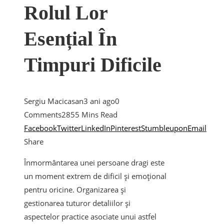
Rolul Lor
Esențial În
Timpuri Dificile
Sergiu Macicasan
3 ani ago
0
Comments
285
5 Mins Read
Facebook
Twitter
LinkedIn
Pinterest
Stumbleupon
Email
Share
Înmormântarea unei persoane dragi este
un moment extrem de dificil și emoțional
pentru oricine. Organizarea și
gestionarea tuturor detaliilor și
aspectelor practice asociate unui astfel