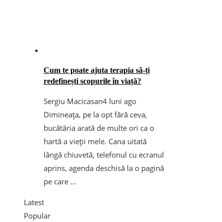
Cum te poate ajuta terapia să-ți
redefinești scopurile în viață?
Sergiu Macicasan
4 luni ago
Dimineața, pe la opt fără ceva,
bucătăria arată de multe ori ca o
hartă a vieții mele. Cana uitată
lângă chiuvetă, telefonul cu ecranul
aprins, agenda deschisă la o pagină
pe care ...
Latest
Popular