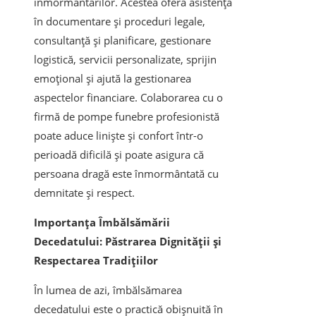
înmormântărilor. Acestea oferă asistență
în documentare și proceduri legale,
consultanță și planificare, gestionare
logistică, servicii personalizate, sprijin
emoțional și ajută la gestionarea
aspectelor financiare. Colaborarea cu o
firmă de pompe funebre profesionistă
poate aduce liniște și confort într-o
perioadă dificilă și poate asigura că
persoana dragă este înmormântată cu
demnitate și respect.
Importanța Îmbălsămării
Decedatului: Păstrarea Dignității și
Respectarea Tradițiilor
În lumea de azi, îmbălsămarea
decedatului este o practică obișnuită în