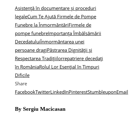
Asistență în documentare și proceduri
legale
Cum Te Ajută Firmele de Pompe
Funebre la Înmormântări
Firmele de
pompe funebre
Importanța Îmbălsămării
Decedatului
Înmormântarea unei
persoane dragi
Păstrarea Dignității și
Respectarea Tradițiilor
repatriere decedați
în România
Rolul Lor Esențial în Timpuri
Dificile
Share
Facebook
Twitter
LinkedIn
Pinterest
Stumbleupon
Email
By Sergiu Macicasan