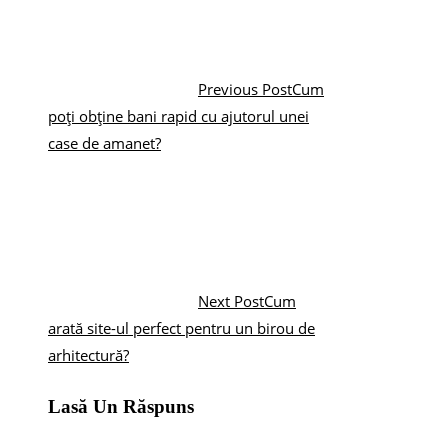
Previous Post
Cum
poți obține bani rapid cu ajutorul unei
case de amanet?
Next Post
Cum
arată site-ul perfect pentru un birou de
arhitectură?
Lasă Un Răspuns