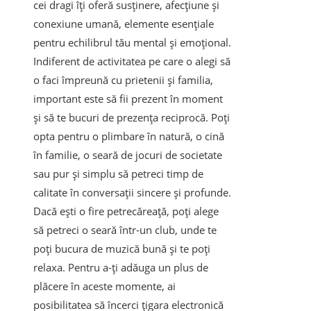
cei dragi îți oferă susținere, afecțiune și
conexiune umană, elemente esențiale
pentru echilibrul tău mental și emoțional.
Indiferent de activitatea pe care o alegi să
o faci împreună cu prietenii și familia,
important este să fii prezent în moment
și să te bucuri de prezența reciprocă. Poți
opta pentru o plimbare în natură, o cină
în familie, o seară de jocuri de societate
sau pur și simplu să petreci timp de
calitate în conversații sincere și profunde.
Dacă ești o fire petrecăreață, poți alege
să petreci o seară într-un club, unde te
poți bucura de muzică bună și te poți
relaxa. Pentru a-ți adăuga un plus de
plăcere în aceste momente, ai
posibilitatea să încerci ţigara electronică