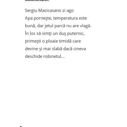
Sergiu Macicasan
o zi ago
Apa pornește, temperatura este
bună, dar jetul parcă nu are vlagă.
În loc să simți un duș puternic,
primești o ploaie timidă care
devine și mai slabă dacă cineva
deschide robinetul...