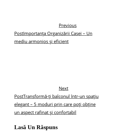
Previous
Post
Importanța Organizării Casei – Un
mediu armonios și eficient
Next
Post
Transformă-ți balconul într-un spațiu
elegant – 5 moduri prin care poți obține
un aspect rafinat și confortabil
Lasă Un Răspuns