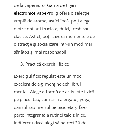
de la vaperia.ro.
Gama de ţigări
electronice VapePro
îți oferă o selecție
amplă de arome, astfel încât poți alege
dintre opțiuni fructate, dulci, fresh sau
clasice. Astfel, poți savura momentele de
distracție și socializare într-un mod mai
sănătos și mai responsabil.
Practică exerciții fizice
Exercițiul fizic regulat este un mod
excelent de a-ți menține echilibrul
mental. Alege o formă de activitate fizică
pe placul tău, cum ar fi alergatul, yoga,
dansul sau mersul pe bicicletă și fă-o
parte integrantă a rutinei tale zilnice.
Indiferent dacă alegi să petreci 30 de