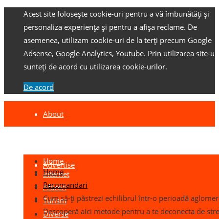
Acest site folosește cookie-uri pentru a vă îmbunătăți și
personaliza experiența și pentru a afișa reclame.
De
asemenea, utilizam cookie-uri de la terți precum Google
Adsense, Google Analytics, Youtube.
Prin utilizarea site-ulu
sunteți de acord cu utilizarea cookie-urilor.
De acord
About
Contact
Home
Advertise
Home
Internet
Recomandari
Afaceri
Cum să-ți păstrezi echilibrul într-o perioadă aglomer
Turism
Descoperă aici metode pentru a te deconecta de str
Diverse