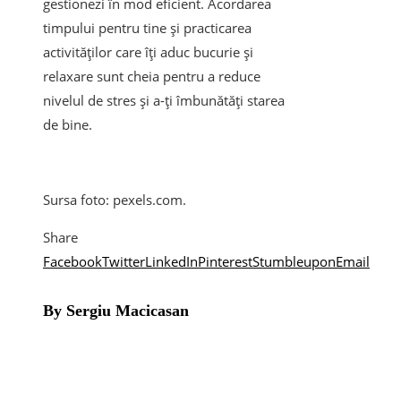
gestionezi în mod eficient. Acordarea
timpului pentru tine și practicarea
activităților care îți aduc bucurie și
relaxare sunt cheia pentru a reduce
nivelul de stres și a-ți îmbunătăți starea
de bine.
Sursa foto: pexels.com.
Share
Facebook
Twitter
LinkedIn
Pinterest
Stumbleupon
Email
By Sergiu Macicasan