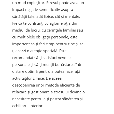
un mod copleșitor. Stresul poate avea un
impact negativ semnificativ asupra
sănătății tale, atât fizice, cât și mentale.
Fie că te confrunți cu aglomerația din
mediul de lucru, cu cerințele familiei sau
cu multiplele obligații personale, este
important să-ți faci timp pentru tine și să-
ți acorzi o atenție specială. Este
recomandat să-ți satisfaci nevoile
personale și să-ți menții bunăstarea într-
o stare optimă pentru a putea face față
activităților zilnice. De aceea,
descoperirea unor metode eficiente de
relaxare și gestionare a stresului devine o
necesitate pentru a-ți păstra sănătatea și
echilibrul interior.