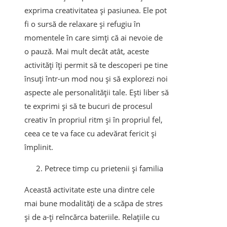
exprima creativitatea și pasiunea. Ele pot
fi o sursă de relaxare și refugiu în
momentele în care simți că ai nevoie de
o pauză. Mai mult decât atât, aceste
activități îți permit să te descoperi pe tine
însuți într-un mod nou și să explorezi noi
aspecte ale personalității tale. Ești liber să
te exprimi și să te bucuri de procesul
creativ în propriul ritm și în propriul fel,
ceea ce te va face cu adevărat fericit și
împlinit.
Petrece timp cu prietenii și familia
Această activitate este una dintre cele
mai bune modalități de a scăpa de stres
și de a-ți reîncărca bateriile. Relațiile cu