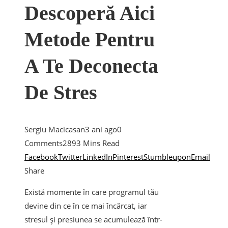
Descoperă Aici
Metode Pentru
A Te Deconecta
De Stres
Sergiu Macicasan
3 ani ago
0
Comments
289
3 Mins Read
Facebook
Twitter
LinkedIn
Pinterest
Stumbleupon
Email
Share
Există momente în care programul tău
devine din ce în ce mai încărcat, iar
stresul și presiunea se acumulează într-