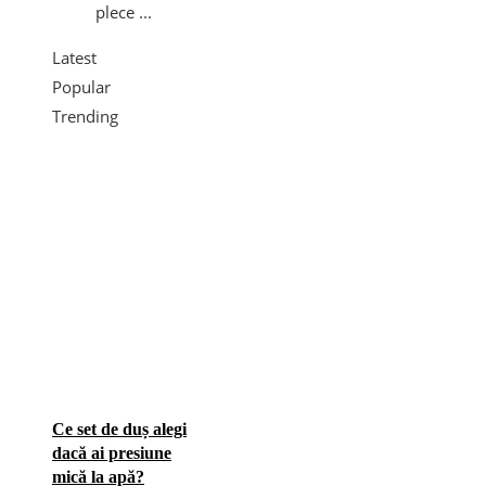
plece ...
Latest
Popular
Trending
Ce set de duș alegi
dacă ai presiune
mică la apă?