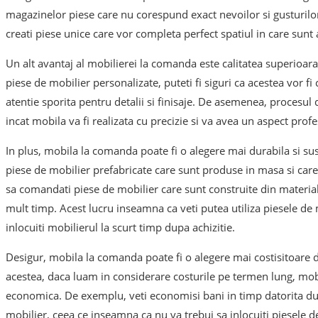
magazinelor piese care nu corespund exact nevoilor si gusturil
creati piese unice care vor completa perfect spatiul in care sunt
Un alt avantaj al mobilierei la comanda este calitatea superioar
piese de mobilier personalizate, puteti fi siguri ca acestea vor fi 
atentie sporita pentru detalii si finisaje. De asemenea, procesul d
incat mobila va fi realizata cu precizie si va avea un aspect profe
In plus, mobila la comanda poate fi o alegere mai durabila si su
piese de mobilier prefabricate care sunt produse in masa si care p
sa comandati piese de mobilier care sunt construite din materiale
mult timp. Acest lucru inseamna ca veti putea utiliza piesele de 
inlocuiti mobilierul la scurt timp dupa achizitie.
Desigur, mobila la comanda poate fi o alegere mai costisitoare d
acestea, daca luam in considerare costurile pe termen lung, mob
economica. De exemplu, veti economisi bani in timp datorita durabi
mobilier, ceea ce inseamna ca nu va trebui sa inlocuiti piesele d