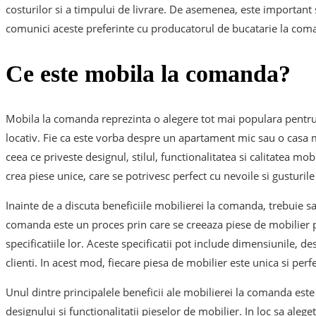
costurilor si a timpului de livrare. De asemenea, este important sa
comunici aceste preferinte cu producatorul de bucatarie la coma
Ce este mobila la comanda?
Mobila la comanda reprezinta o alegere tot mai populara pentru c
locativ. Fie ca este vorba despre un apartament mic sau o casa ma
ceea ce priveste designul, stilul, functionalitatea si calitatea m
crea piese unice, care se potrivesc perfect cu nevoile si gusturile
Inainte de a discuta beneficiile mobilierei la comanda, trebuie 
comanda este un proces prin care se creeaza piese de mobilier pe
specificatiile lor. Aceste specificatii pot include dimensiunile, des
clienti. In acest mod, fiecare piesa de mobilier este unica si perfe
Unul dintre principalele beneficii ale mobilierei la comanda este
designului si functionalitatii pieselor de mobilier. In loc sa alege