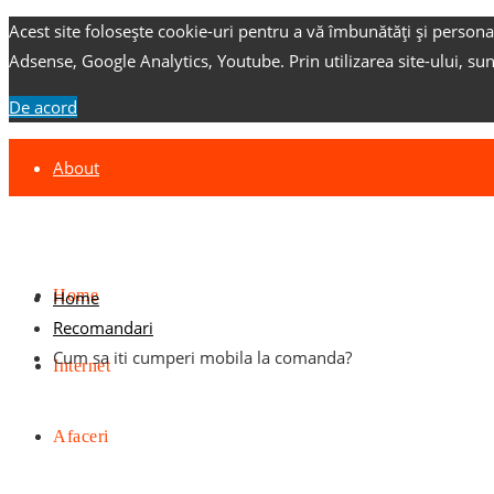
Acest site folosește cookie-uri pentru a vă îmbunătăți și persona
Adsense, Google Analytics, Youtube.
Prin utilizarea site-ului, su
De acord
About
Contact
Advertise
Home
Home
Recomandari
Cum sa iti cumperi mobila la comanda?
Internet
Afaceri