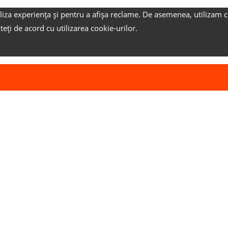
liza experiența și pentru a afișa reclame.
De asemenea, utilizam c
nteți de acord cu utilizarea cookie-urilor.