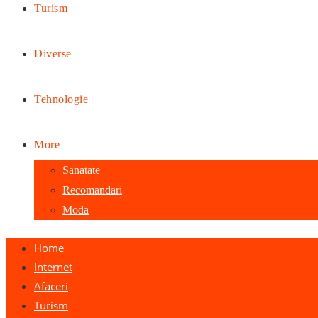
Turism
Diverse
Tehnologie
More
Sanatate
Recomandari
Moda
Home
Internet
Afaceri
Turism