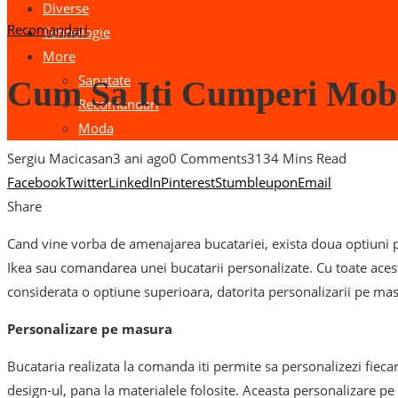
Diverse
Recomandari
Tehnologie
More
Sanatate
Cum Sa Iti Cumperi Mob
Recomandari
Moda
Sergiu Macicasan
3 ani ago
0 Comments
313
4 Mins Read
Facebook
Twitter
LinkedIn
Pinterest
Stumbleupon
Email
Share
Cand vine vorba de amenajarea bucatariei, exista doua optiuni pr
Ikea sau comandarea unei bucatarii personalizate. Cu toate acest
considerata o optiune superioara, datorita personalizarii pe masu
Personalizare pe masura
Bucataria realizata la comanda iti permite sa personalizezi fiecar
design-ul, pana la materialele folosite. Aceasta personalizare p