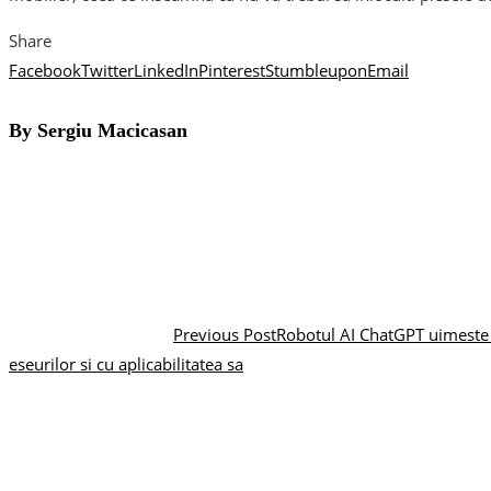
Share
Facebook
Twitter
LinkedIn
Pinterest
Stumbleupon
Email
By Sergiu Macicasan
Previous Post
Robotul AI ChatGPT uimeste l
eseurilor si cu aplicabilitatea sa