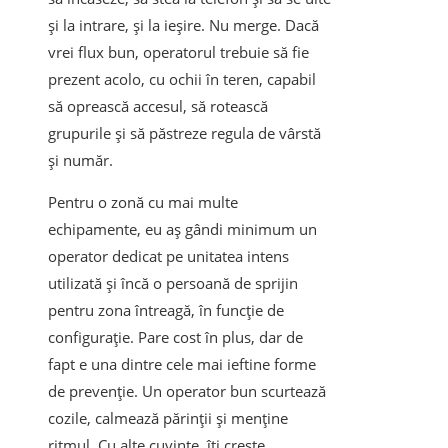
și la intrare, și la ieșire. Nu merge. Dacă
vrei flux bun, operatorul trebuie să fie
prezent acolo, cu ochii în teren, capabil
să oprească accesul, să rotească
grupurile și să păstreze regula de vârstă
și număr.
Pentru o zonă cu mai multe
echipamente, eu aș gândi minimum un
operator dedicat pe unitatea intens
utilizată și încă o persoană de sprijin
pentru zona întreagă, în funcție de
configurație. Pare cost în plus, dar de
fapt e una dintre cele mai ieftine forme
de prevenție. Un operator bun scurtează
cozile, calmează părinții și menține
ritmul. Cu alte cuvinte, îți crește