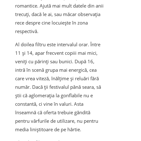
romantice. Ajută mai mult datele din anii
trecuți, dacă le ai, sau măcar observația
rece despre cine locuiește în zona
respectivă.
Al doilea filtru este intervalul orar. Între
11 și 14, apar frecvent copiii mai mici,
veniți cu părinți sau bunici. După 16,
intră în scenă grupa mai energică, cea
care vrea viteză, înălțime și reluări fără
număr. Dacă ții festivalul până seara, să
știi că aglomerația la gonflabile nu e
constantă, ci vine în valuri. Asta
înseamnă că oferta trebuie gândită
pentru vârfurile de utilizare, nu pentru
media liniștitoare de pe hârtie.