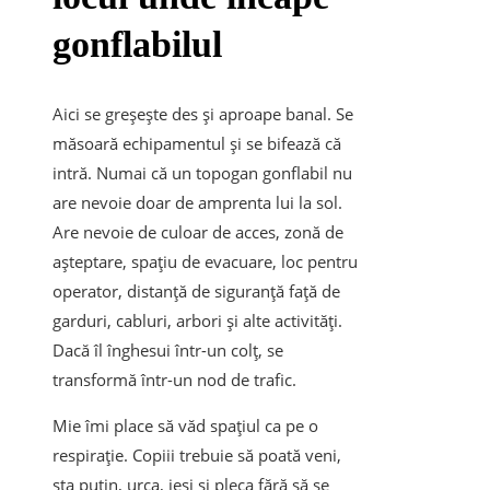
gonflabilul
Aici se greșește des și aproape banal. Se
măsoară echipamentul și se bifează că
intră. Numai că un topogan gonflabil nu
are nevoie doar de amprenta lui la sol.
Are nevoie de culoar de acces, zonă de
așteptare, spațiu de evacuare, loc pentru
operator, distanță de siguranță față de
garduri, cabluri, arbori și alte activități.
Dacă îl înghesui într-un colț, se
transformă într-un nod de trafic.
Mie îmi place să văd spațiul ca pe o
respirație. Copiii trebuie să poată veni,
sta puțin, urca, ieși și pleca fără să se