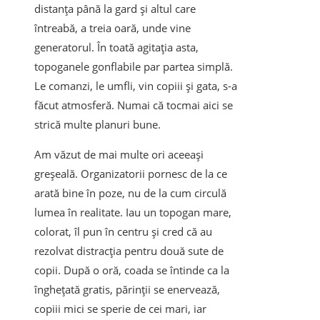
distanța până la gard și altul care
întreabă, a treia oară, unde vine
generatorul. În toată agitația asta,
topoganele gonflabile par partea simplă.
Le comanzi, le umfli, vin copiii și gata, s-a
făcut atmosferă. Numai că tocmai aici se
strică multe planuri bune.
Am văzut de mai multe ori aceeași
greșeală. Organizatorii pornesc de la ce
arată bine în poze, nu de la cum circulă
lumea în realitate. Iau un topogan mare,
colorat, îl pun în centru și cred că au
rezolvat distracția pentru două sute de
copii. După o oră, coada se întinde ca la
înghețată gratis, părinții se enervează,
copiii mici se sperie de cei mari, iar