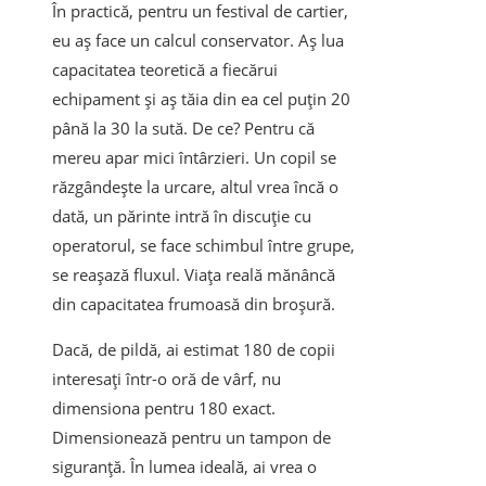
În practică, pentru un festival de cartier,
eu aș face un calcul conservator. Aș lua
capacitatea teoretică a fiecărui
echipament și aș tăia din ea cel puțin 20
până la 30 la sută. De ce? Pentru că
mereu apar mici întârzieri. Un copil se
răzgândește la urcare, altul vrea încă o
dată, un părinte intră în discuție cu
operatorul, se face schimbul între grupe,
se reașază fluxul. Viața reală mănâncă
din capacitatea frumoasă din broșură.
Dacă, de pildă, ai estimat 180 de copii
interesați într-o oră de vârf, nu
dimensiona pentru 180 exact.
Dimensionează pentru un tampon de
siguranță. În lumea ideală, ai vrea o