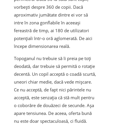
vorbești despre 360 de copii. Dacă
aproximativ jumătate dintre ei vor să
intre în zona gonflabile în aceeași
fereastră de timp, ai 180 de utilizatori
potențiali într-o oră aglomerată. De aici
începe dimensionarea reală.
Topoganul nu trebuie să îi preia pe toți
deodată, dar trebuie să permită o rotație
decentă. Un copil acceptă o coadă scurtă,
uneori chiar medie, dacă vede mișcare.
Ce nu acceptă, de fapt nici părintele nu
acceptă, este senzația că stă mult pentru
o coborâre de douăzeci de secunde. Așa
apare tensiunea. De aceea, oferta bună
nu este doar spectaculoasă, ci fluidă.