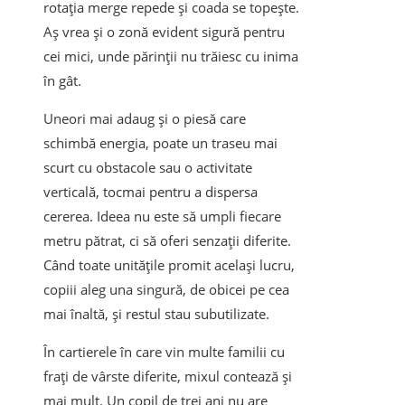
rotația merge repede și coada se topește.
Aș vrea și o zonă evident sigură pentru
cei mici, unde părinții nu trăiesc cu inima
în gât.
Uneori mai adaug și o piesă care
schimbă energia, poate un traseu mai
scurt cu obstacole sau o activitate
verticală, tocmai pentru a dispersa
cererea. Ideea nu este să umpli fiecare
metru pătrat, ci să oferi senzații diferite.
Când toate unitățile promit același lucru,
copiii aleg una singură, de obicei pe cea
mai înaltă, și restul stau subutilizate.
În cartierele în care vin multe familii cu
frați de vârste diferite, mixul contează și
mai mult. Un copil de trei ani nu are