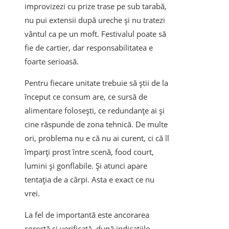
improvizezi cu prize trase pe sub tarabă,
nu pui extensii după ureche și nu tratezi
vântul ca pe un moft. Festivalul poate să
fie de cartier, dar responsabilitatea e
foarte serioasă.
Pentru fiecare unitate trebuie să știi de la
început ce consum are, ce sursă de
alimentare folosești, ce redundanțe ai și
cine răspunde de zona tehnică. De multe
ori, problema nu e că nu ai curent, ci că îl
împarți prost între scenă, food court,
lumini și gonflabile. Și atunci apare
tentația de a cârpi. Asta e exact ce nu
vrei.
La fel de importantă este ancorarea
corectă și verificată, după indicațiile