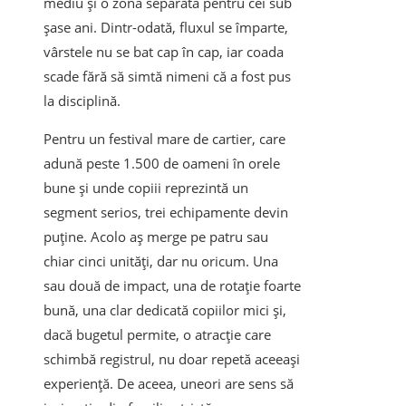
mediu și o zonă separată pentru cei sub
șase ani. Dintr-odată, fluxul se împarte,
vârstele nu se bat cap în cap, iar coada
scade fără să simtă nimeni că a fost pus
la disciplină.
Pentru un festival mare de cartier, care
adună peste 1.500 de oameni în orele
bune și unde copiii reprezintă un
segment serios, trei echipamente devin
puține. Acolo aș merge pe patru sau
chiar cinci unități, dar nu oricum. Una
sau două de impact, una de rotație foarte
bună, una clar dedicată copiilor mici și,
dacă bugetul permite, o atracție care
schimbă registrul, nu doar repetă aceeași
experiență. De aceea, uneori are sens să