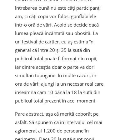
întrebarea bună nu este câți participanți
am, ci câți copii vor folosi gonflabilele
într-o oră de vârf. Acolo se decide dacă
lumea pleacă încântată sau obosită. La
un festival de cartier, eu aș estima în
general că între 20 și 35 la sută din
publicul total poate fi format din copii,
iar dintre aceștia doar o parte va dori
simultan topogane. În multe cazuri, în
ora de vârf, ajungi la un necesar real care
înseamnă cam 10 până la 18 la sută din
publicul total prezent în acel moment.
Pare abstract, așa că merită coborât pe
asfalt. Să spunem că în intervalul cel mai
aglomerat ai 1.200 de persoane în
perimetru. Dacă 30 la sută sunt copii,