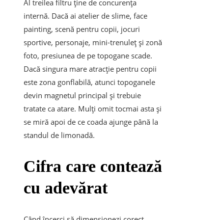
Al treilea filtru ține de concurența
internă. Dacă ai atelier de slime, face
painting, scenă pentru copii, jocuri
sportive, personaje, mini-trenuleț și zonă
foto, presiunea de pe topogane scade.
Dacă singura mare atracție pentru copii
este zona gonflabilă, atunci topoganele
devin magnetul principal și trebuie
tratate ca atare. Mulți omit tocmai asta și
se miră apoi de ce coada ajunge până la
standul de limonadă.
Cifra care contează
cu adevărat
Când încerci să dimensionezi corect,