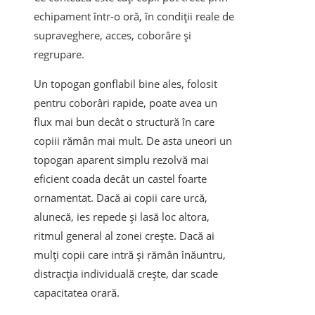
echipament într-o oră, în condiții reale de
supraveghere, acces, coborâre și
regrupare.
Un topogan gonflabil bine ales, folosit
pentru coborâri rapide, poate avea un
flux mai bun decât o structură în care
copiii rămân mai mult. De asta uneori un
topogan aparent simplu rezolvă mai
eficient coada decât un castel foarte
ornamentat. Dacă ai copii care urcă,
alunecă, ies repede și lasă loc altora,
ritmul general al zonei crește. Dacă ai
mulți copii care intră și rămân înăuntru,
distracția individuală crește, dar scade
capacitatea orară.