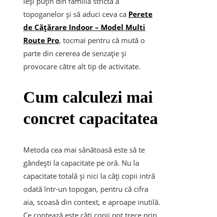
ieși puțin din familia strictă a
topoganelor și să aduci ceva ca
Perete
de Cățărare Indoor – Model Multi
Route Pro
, tocmai pentru că mută o
parte din cererea de senzație și
provocare către alt tip de activitate.
Cum calculezi mai
concret capacitatea
Metoda cea mai sănătoasă este să te
gândești la capacitate pe oră. Nu la
capacitate totală și nici la câți copii intră
odată într-un topogan, pentru că cifra
aia, scoasă din context, e aproape inutilă.
Ce contează este câți copii pot trece prin