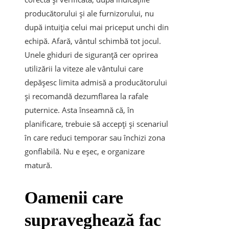
producătorului și ale furnizorului, nu
după intuiția celui mai priceput unchi din
echipă. Afară, vântul schimbă tot jocul.
Unele ghiduri de siguranță cer oprirea
utilizării la viteze ale vântului care
depășesc limita admisă a producătorului
și recomandă dezumflarea la rafale
puternice. Asta înseamnă că, în
planificare, trebuie să accepți și scenariul
în care reduci temporar sau închizi zona
gonflabilă. Nu e eșec, e organizare
matură.
Oamenii care
supraveghează fac