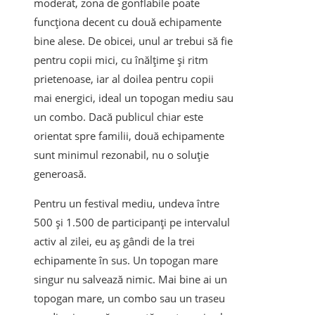
moderat, zona de gonflabile poate
funcționa decent cu două echipamente
bine alese. De obicei, unul ar trebui să fie
pentru copii mici, cu înălțime și ritm
prietenoase, iar al doilea pentru copii
mai energici, ideal un topogan mediu sau
un combo. Dacă publicul chiar este
orientat spre familii, două echipamente
sunt minimul rezonabil, nu o soluție
generoasă.
Pentru un festival mediu, undeva între
500 și 1.500 de participanți pe intervalul
activ al zilei, eu aș gândi de la trei
echipamente în sus. Un topogan mare
singur nu salvează nimic. Mai bine ai un
topogan mare, un combo sau un traseu