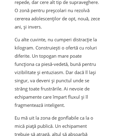
repede, dar cere alt tip de supraveghere.
O zonă pentru preșcolari nu rezolvă
cererea adolescenților de opt, nouă, zece
ani, și invers.
Cu alte cuvinte, nu cumperi distracție la
kilogram. Construiești o ofertă cu roluri
diferite. Un topogan mare poate
funcționa ca piesă-vedetă, bună pentru
vizibilitate și entuziasm. Dar dacă îl lași
singur, va deveni și punctul unde se
strâng toate frustrările. Ai nevoie de
echipamente care împart fluxul și îl
fragmentează inteligent.
Eu mă uit la zona de gonflabile ca la o
mică piață publică. Un echipament
trebuie să atragă, altul să absoarbă