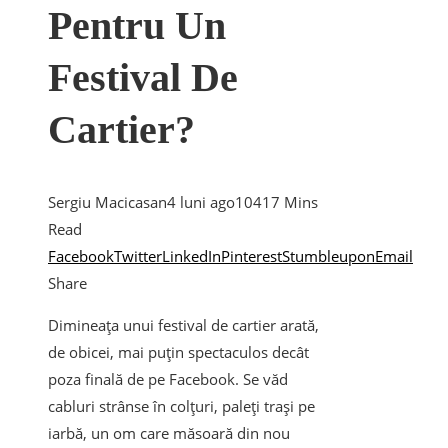
Pentru Un
Festival De
Cartier?
Sergiu Macicasan
4 luni ago
104
17 Mins
Read
Facebook
Twitter
LinkedIn
Pinterest
Stumbleupon
Email
Share
Dimineața unui festival de cartier arată,
de obicei, mai puțin spectaculos decât
poza finală de pe Facebook. Se văd
cabluri strânse în colțuri, paleți trași pe
iarbă, un om care măsoară din nou