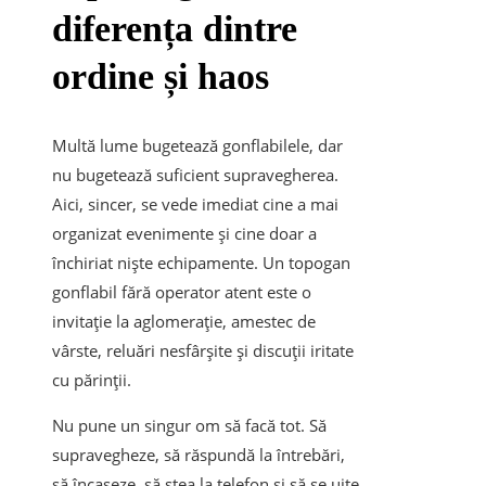
diferența dintre
ordine și haos
Multă lume bugetează gonflabilele, dar
nu bugetează suficient supravegherea.
Aici, sincer, se vede imediat cine a mai
organizat evenimente și cine doar a
închiriat niște echipamente. Un topogan
gonflabil fără operator atent este o
invitație la aglomerație, amestec de
vârste, reluări nesfârșite și discuții iritate
cu părinții.
Nu pune un singur om să facă tot. Să
supravegheze, să răspundă la întrebări,
să încaseze, să stea la telefon și să se uite