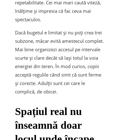
repetabilitate. Cei mai mari caută viteză,
înălțime și impresia că fac ceva mai
spectaculos.
Dacă bugetul e limitat și nu poți crea trei
subzone, măcar evită amestecul complet.
Mai bine organizezi accesul pe intervale
scurte și clare decât să lași totul la voia
energiei din teren. În mod curios, copiii
acceptă regulile când simt că sunt ferme
și corecte. Adulții sunt cei care le
complică, de obicei.
Spațiul real nu
înseamnă doar
locul unde încape