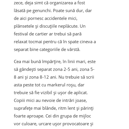
zece, deja simt că organizarea a fost
lăsată pe genunchi. Poate sună dur, dar
de aici pornesc accidentele mici,
plânsetele și discuțiile neplăcute. Un
festival de cartier ar trebui să pară
relaxat tocmai pentru că în spate cineva a
separat bine categoriile de vârstă.
Cea mai bună împărțire, în linii mari, este
să gândești separat zona 2-5 ani, zona 5-
8 ani și zona 8-12 ani. Nu trebuie să scrii
asta peste tot cu markerul roșu, dar
trebuie să fie vizibil și ușor de aplicat.
Copiii mici au nevoie de intrări joase,
suprafețe mai blânde, ritm lent și părinți
foarte aproape. Cei din grupa de mijloc
vor culoare, urcare ușor provocatoare și