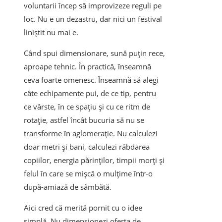
voluntarii încep să improvizeze reguli pe
loc. Nu e un dezastru, dar nici un festival
liniștit nu mai e.
Când spui dimensionare, sună puțin rece,
aproape tehnic. În practică, înseamnă
ceva foarte omenesc. Înseamnă să alegi
câte echipamente pui, de ce tip, pentru
ce vârste, în ce spațiu și cu ce ritm de
rotație, astfel încât bucuria să nu se
transforme în aglomerație. Nu calculezi
doar metri și bani, calculezi răbdarea
copiilor, energia părinților, timpii morți și
felul în care se mișcă o mulțime într-o
după-amiază de sâmbătă.
Aici cred că merită pornit cu o idee
simplă. Nu dimensionezi oferta de