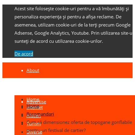
Acest site folosește cookie-uri pentru a vă îmbunătăți și
personaliza experiența și pentru a afișa reclame.
De
asemenea, utilizam cookie-uri de la terți precum Google
Adsense, Google Analytics, Youtube.
Prin utilizarea site-ulu
sunteți de acord cu utilizarea cookie-urilor.
De acord
About
Contact
Home
Advertise
Home
Internet
Recomandari
Afaceri
Cum să dimensionez oferta de topogane gonflabile
Turism
pentru un festival de cartier?
Diverse