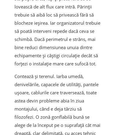
lovească de alt flux care intră. Părinții
trebuie să aibă loc să privească fără să
blocheze ieșirea. Iar organizatorul trebuie
să poată interveni repede dacă ceva se
schimbă. Dacă perimetrul e strâns, mai
bine reduci dimensiunea unuia dintre
echipamente și câștigi circulație decât să
forțezi o instalație mare care sufocă tot.
Contează și terenul. Iarba umedă,
denivelările, capacele de utilități, pantele
ușoare, cablurile care traversează, toate
astea devin probleme abia în ziua
montajului, când e deja târziu să
filozofezi. O zonă gonflabilă bună se
alege de la început pe o suprafață cât mai
dreaptă, clar delimitată, cu acces tehnic