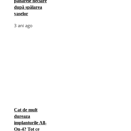
paharele neclare
după spălarea
vaselor
3 ani ago
Cat de mult
dureaza
implanturile All-
On-4? Tot ce