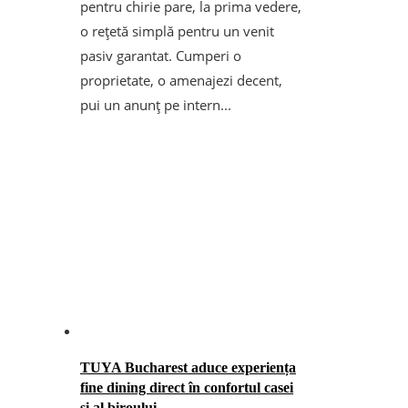
pentru chirie pare, la prima vedere,
o rețetă simplă pentru un venit
pasiv garantat. Cumperi o
proprietate, o amenajezi decent,
pui un anunț pe intern...
TUYA Bucharest aduce experiența
fine dining direct în confortul casei
și al biroului