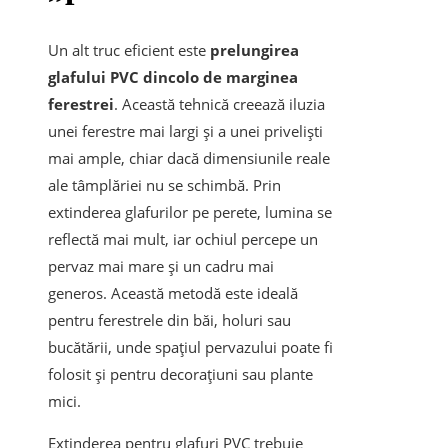
Un alt truc eficient este
prelungirea
glafului PVC dincolo de marginea
ferestrei
. Această tehnică creează iluzia
unei ferestre mai largi și a unei priveliști
mai ample, chiar dacă dimensiunile reale
ale tâmplăriei nu se schimbă. Prin
extinderea glafurilor pe perete, lumina se
reflectă mai mult, iar ochiul percepe un
pervaz mai mare și un cadru mai
generos. Această metodă este ideală
pentru ferestrele din băi, holuri sau
bucătării, unde spațiul pervazului poate fi
folosit și pentru decorațiuni sau plante
mici.
Extinderea pentru glafuri PVC trebuie