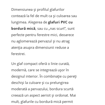
Dimensiunea și profilul glafurilor
contează la fel de mult ca și culoarea sau
lungimea. Alegerea de
glafuri PVC cu
bordură mică
, sau cu „nas scurt”, sunt
perfecte pentru ferestre mici, deoarece
nu aglomerează pervazul și nu atrag
atenția asupra dimensiunii reduse a
ferestrei.
Un glaf compact oferă o linie curată,
modernă, care se integrează ușor în
designul interior. În combinație cu pereți
deschiși la culoare și cu prelungirea
moderată a pervazului, bordura scurtă
creează un aspect aerisit și ordonat. Mai
mult, glafurile cu bordură mică permit