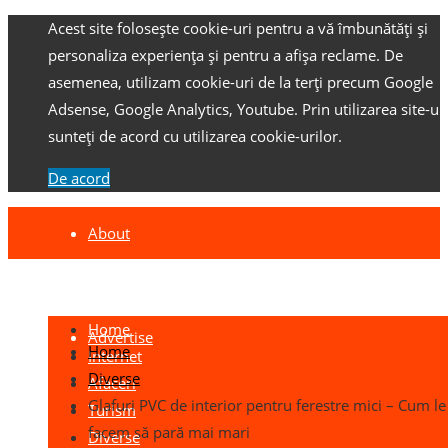
Acest site folosește cookie-uri pentru a vă îmbunătăți și
personaliza experiența și pentru a afișa reclame.
De
asemenea, utilizam cookie-uri de la terți precum Google
Adsense, Google Analytics, Youtube.
Prin utilizarea site-ulu
sunteți de acord cu utilizarea cookie-urilor.
De acord
About
Contact
Home
Advertise
Home
Internet
Diverse
Afaceri
Glafuri PVC de interior pentru ferestre mici – Cum le
Turism
facem să pară mai mari
Diverse