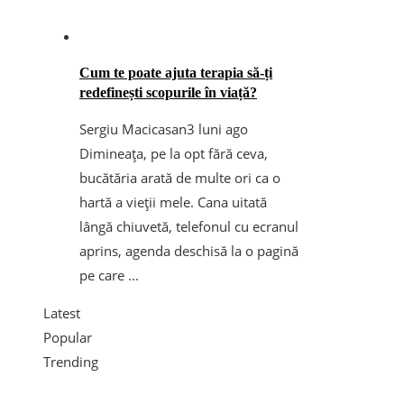
Cum te poate ajuta terapia să-ți
redefinești scopurile în viață?
Sergiu Macicasan
3 luni ago
Dimineața, pe la opt fără ceva,
bucătăria arată de multe ori ca o
hartă a vieții mele. Cana uitată
lângă chiuvetă, telefonul cu ecranul
aprins, agenda deschisă la o pagină
pe care ...
Latest
Popular
Trending