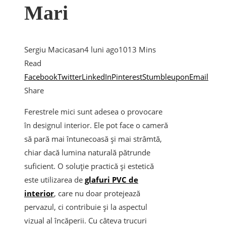
Mari
Sergiu Macicasan
4 luni ago
101
3 Mins
Read
Facebook
Twitter
LinkedIn
Pinterest
Stumbleupon
Email
Share
Ferestrele mici sunt adesea o provocare
în designul interior. Ele pot face o cameră
să pară mai întunecoasă și mai strâmtă,
chiar dacă lumina naturală pătrunde
suficient. O soluție practică și estetică
este utilizarea de
glafuri PVC de
interior
, care nu doar protejează
pervazul, ci contribuie și la aspectul
vizual al încăperii. Cu câteva trucuri