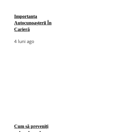
Importanța
Autocunoașterii În
Carieră
4 luni ago
Cum să preveniți