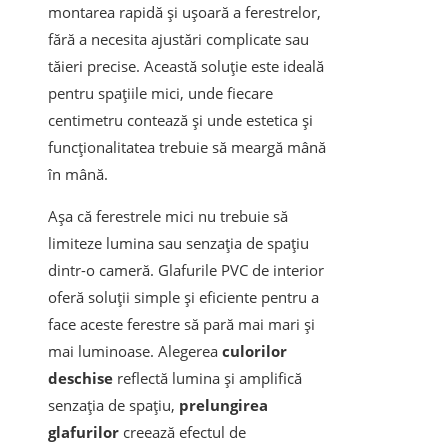
montarea rapidă și ușoară a ferestrelor,
fără a necesita ajustări complicate sau
tăieri precise. Această soluție este ideală
pentru spațiile mici, unde fiecare
centimetru contează și unde estetica și
funcționalitatea trebuie să meargă mână
în mână.
Aşa că ferestrele mici nu trebuie să
limiteze lumina sau senzația de spațiu
dintr-o cameră. Glafurile PVC de interior
oferă soluții simple și eficiente pentru a
face aceste ferestre să pară mai mari și
mai luminoase. Alegerea
culorilor
deschise
reflectă lumina și amplifică
senzația de spațiu,
prelungirea
glafurilor
creează efectul de