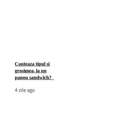
Conteaza tipul si
grosimea, la un
panou sandwich?
4 zile ago