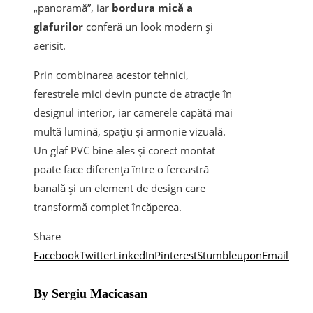
„panoramă”, iar
bordura mică a
glafurilor
conferă un look modern și
aerisit.
Prin combinarea acestor tehnici,
ferestrele mici devin puncte de atracție în
designul interior, iar camerele capătă mai
multă lumină, spațiu și armonie vizuală.
Un glaf PVC bine ales și corect montat
poate face diferența între o fereastră
banală și un element de design care
transformă complet încăperea.
Share
Facebook
Twitter
LinkedIn
Pinterest
Stumbleupon
Email
By Sergiu Macicasan