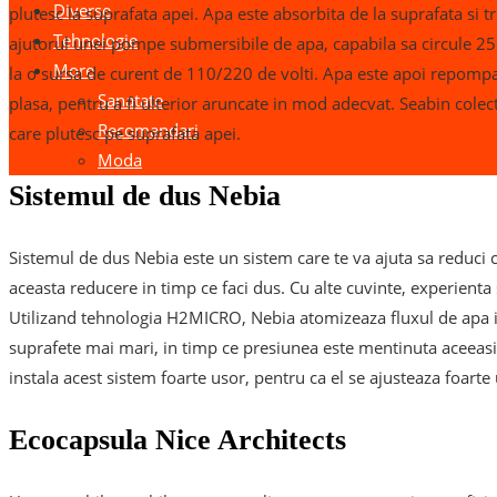
Diverse
plutesc la suprafata apei. Apa este absorbita de la suprafata si tr
Tehnologie
ajutorul unei pompe submersibile de apa, capabila sa circule 25.0
More
la o sursa de curent de 110/220 de volti. Apa este apoi repompat
Sanatate
plasa, pentru a fi ulterior aruncate in mod adecvat. Seabin colect
Recomandari
care plutesc pe suprafata apei.
Moda
Sistemul de dus Nebia
Sistemul de dus Nebia este un sistem care te va ajuta sa reduci
aceasta reducere in timp ce faci dus. Cu alte cuvinte, experienta s
Utilizand tehnologia H2MICRO, Nebia atomizeaza fluxul de apa in
suprafete mai mari, in timp ce presiunea este mentinuta aceeasi
instala acest sistem foarte usor, pentru ca el se ajusteaza foarte u
Ecocapsula Nice Architects