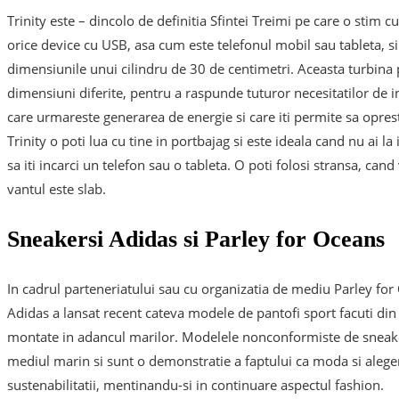
Trinity este – dincolo de definitia Sfintei Treimi pe care o stim cu
orice device cu USB, asa cum este telefonul mobil sau tableta, si c
dimensiunile unui cilindru de 30 de centimetri. Aceasta turbina 
dimensiuni diferite, pentru a raspunde tuturor necesitatilor de in
care urmareste generarea de energie si care iti permite sa opresti
Trinity o poti lua cu tine in portbajag si este ideala cand nu ai la
sa iti incarci un telefon sau o tableta. O poti folosi stransa, can
vantul este slab.
Sneakersi Adidas si Parley for Oceans
In cadrul parteneriatului sau cu organizatia de mediu Parley f
Adidas a lansat recent cateva modele de pantofi sport facuti din p
montate in adancul marilor. Modelele nonconformiste de sneaker
mediul marin si sunt o demonstratie a faptului ca moda si aleger
sustenabilitatii, mentinandu-si in continuare aspectul fashion.