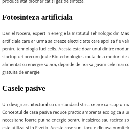
produce atat biochar cat si gaz de sinteza.
Fotosinteza artificiala
Daniel Nocera, expert in energie la Institutul Tehnologic din Ma
artificiala care ar urma sa creeze electricitate care apoi sa fie v
pentru tehnologia fuel cells. Acesta este doar unul dintre moduril
startup-uri precum Joule Biotechnologies cauta deja moduri de a 
alimentat cu energie solara, depinde de noi sa gasim cele mai c
gratuita de energie.
Casele pasive
Un design architectural cu un standard strict ce are ca scop urmar
Conceptul de casa pasiva reduce practic amprenta ecologica a une
necesitand foarte putina energie pentru incalzirea sau racirea s
este utilizat si in Elvetia. Aceste case sunt facute din asa numite