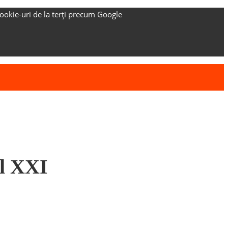
ookie-uri de la terți precum Google
ul XXI