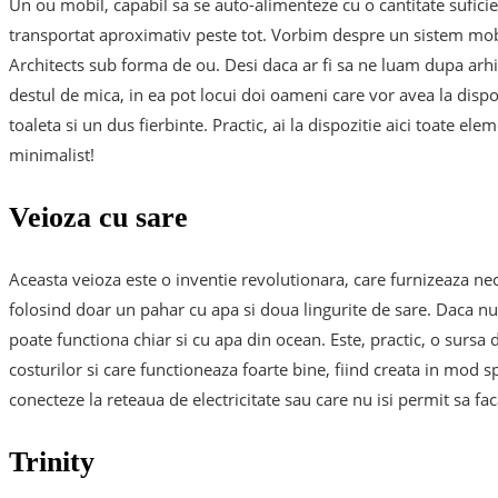
Un ou mobil, capabil sa se auto-alimenteze cu o cantitate sufici
transportat aproximativ peste tot. Vorbim despre un sistem mobi
Architects sub forma de ou. Desi daca ar fi sa ne luam dupa arh
destul de mica, in ea pot locui doi oameni care vor avea la dispo
toaleta si un dus fierbinte. Practic, ai la dispozitie aici toate
minimalist!
Veioza cu sare
Aceasta veioza este o inventie revolutionara, care furnizeaza n
folosind doar un pahar cu apa si doua lingurite de sare. Daca nu 
poate functiona chiar si cu apa din ocean. Este, practic, o sursa 
costurilor si care functioneaza foarte bine, fiind creata in mod s
conecteze la reteaua de electricitate sau care nu isi permit sa fac
Trinity