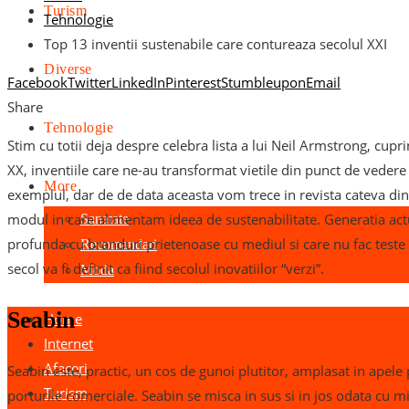
Turism
Tehnologie
Top 13 inventii sustenabile care contureaza secolul XXI
Diverse
Facebook
Twitter
LinkedIn
Pinterest
Stumbleupon
Email
Share
Tehnologie
Stim cu totii deja despre celebra lista a lui Neil Armstrong, cupr
XX, inventiile care ne-au transformat vietile din punct de vedere
More
exemplul, dar de de data aceasta vom trece in revista cateva din
modul in care alimentam ideea de sustenabilitate. Generatia act
Sanatate
profunda cu branduri prietenoase cu mediul si care nu fac teste 
Recomandari
secol va fi definit ca fiind secolul inovatiilor “verzi”.
Moda
Seabin
Home
Internet
Afaceri
Seabin este, practic, un cos de gunoi plutitor, amplasat in apele p
Turism
porturile comerciale. Seabin se misca in sus si in jos odata cu m