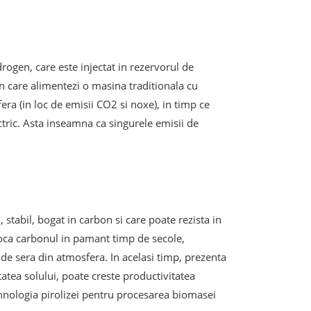
ogen, care este injectat in rezervorul de
in care alimentezi o masina traditionala cu
ra (in loc de emisii CO2 si noxe), in timp ce
ctric. Asta inseamna ca singurele emisii de
 stabil, bogat in carbon si care poate rezista in
toca carbonul in pamant timp de secole,
 de sera din atmosfera. In acelasi timp, prezenta
tatea solului, poate creste productivitatea
hnologia pirolizei pentru procesarea biomasei