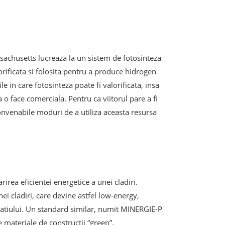
ssachusetts lucreaza la un sistem de fotosinteza
alorificata si folosita pentru a produce hidrogen
e in care fotosinteza poate fi valorificata, insa
o face comerciala. Pentru ca viitorul pare a fi
onvenabile moduri de a utiliza aceasta resursa
irea eficientei energetice a unei cladiri.
i cladiri, care devine astfel low-energy,
patiului. Un standard similar, numit MINERGIE-P
le materiale de constructii “green”.