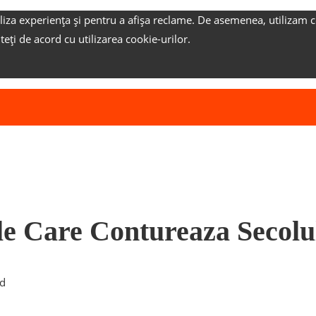
liza experiența și pentru a afișa reclame.
De asemenea, utilizam c
nteți de acord cu utilizarea cookie-urilor.
ile Care Contureaza Secol
ad