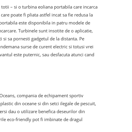
 totii – si o turbina eoliana portabila care incarca
are poate fi pliata astfel incat sa fie redusa la
portabila este disponibila in patru modele de
carcare. Turbinele sunt insotite de o aplicatie,
 si sa pornesti gadgetul de la distanta. Pe
 indemana surse de curent electric si totusi vrei
d vantul este puternic, sau desfacuta atunci cand
or Oceans, compania de echipament sportiv
lastic din oceane si din setci ilegale de pescuit,
si dau o utilizare benefica deseurilor din
ile eco-friendly pot fi imbinate de dragul