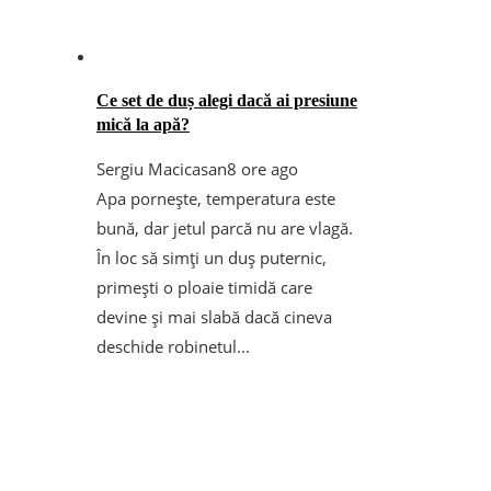
Ce set de duș alegi dacă ai presiune
mică la apă?
Sergiu Macicasan
8 ore ago
Apa pornește, temperatura este
bună, dar jetul parcă nu are vlagă.
În loc să simți un duș puternic,
primești o ploaie timidă care
devine și mai slabă dacă cineva
deschide robinetul...