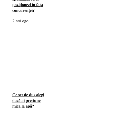
poziționezi în fața
concurenței?
2 ani ago
Ce set de duș alegi
dacă ai presiune
mică la apă?