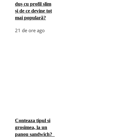
duș cu profil slim
și de ce devine tot
mai populară?
21 de ore ago
Conteaza tipul si
grosimea, la un
panou sandwich?