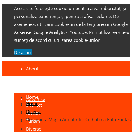
Acest site folosește cookie-uri pentru a vă îmbunătăți și
personaliza experiența și pentru a afișa reclame.
De
asemenea, utilizam cookie-uri de la terți precum Google
Adsense, Google Analytics, Youtube.
Prin utilizarea site-ulu
sunteți de acord cu utilizarea cookie-urilor.
De acord
About
Contact
Home
Advertise
Home
Internet
Diverse
Afaceri
Descoperă Magia Amintirilor Cu Cabina Foto Fantast
Turism
Diverse