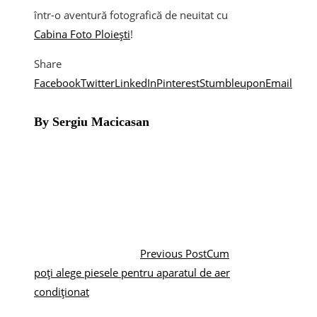
într-o aventură fotografică de neuitat cu
Cabina Foto Ploiești
!
Share
Facebook
Twitter
LinkedIn
Pinterest
Stumbleupon
Email
By Sergiu Macicasan
Previous Post
Cum
poți alege piesele pentru aparatul de aer
condiționat