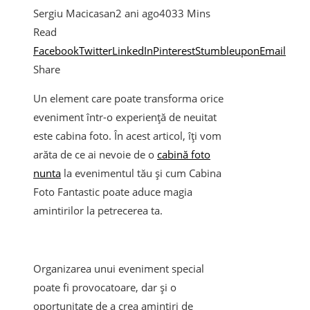
Sergiu Macicasan
2 ani ago
403
3 Mins
Read
Facebook
Twitter
LinkedIn
Pinterest
Stumbleupon
Email
Share
Un element care poate transforma orice
eveniment într-o experiență de neuitat
este cabina foto. În acest articol, îți vom
arăta de ce ai nevoie de o
cabină foto
nunta
la evenimentul tău și cum Cabina
Foto Fantastic poate aduce magia
amintirilor la petrecerea ta.
Organizarea unui eveniment special
poate fi provocatoare, dar și o
oportunitate de a crea amintiri de