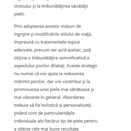
stresului și la îmbunătățirea sănătății
pielii.
Prin adoptarea acestor măsuri de
îngrijire și modificările stilului de viață,
împreună cu tratamentele topice
adecvate, precum ser acid azelaic, poți
obține o îmbunătățire semnificativă a
aspectului porilor dilatați. Aceste strategii
nu numai că vor ajuta la reducerea
mărimii porilor, dar vor contribui și la
promovarea unei piele mai sănătoase și
mai vibrante în general. Abordarea
trebuie să fie holistică și personalizată,
ținând cont de particularitățile
individuale ale fiecărui tip de piele pentru
a obține cele mai bune rezultate.