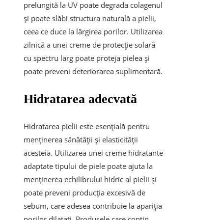
prelungită la UV poate degrada colagenul
și poate slăbi structura naturală a pielii,
ceea ce duce la lărgirea porilor. Utilizarea
zilnică a unei creme de protecție solară
cu spectru larg poate proteja pielea și
poate preveni deteriorarea suplimentară.
Hidratarea adecvată
Hidratarea pielii este esențială pentru
menținerea sănătății și elasticității
acesteia. Utilizarea unei creme hidratante
adaptate tipului de piele poate ajuta la
menținerea echilibrului hidric al pielii și
poate preveni producția excesivă de
sebum, care adesea contribuie la apariția
porilor dilatați. Produsele care conțin