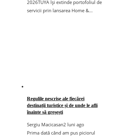
2026TUYA își extinde portofoliul de
servicii prin lansarea Home &...
Regulile nescrise ale fiecărei
destinații turistice și de unde le afli
înainte să greșești
Sergiu Macicasan
2 luni ago
Prima dată când am pus piciorul