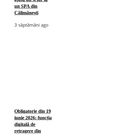
un SPA din
Călimănești
3 săptămâni ago
Obligatorie din 19
iunie 2026: funcția
digitală de
retragere din