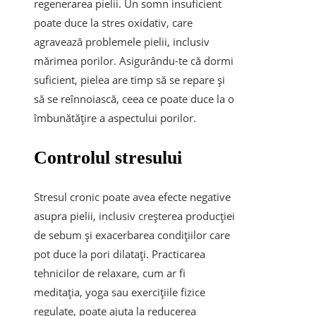
regenerarea pielii. Un somn insuficient
poate duce la stres oxidativ, care
agravează problemele pielii, inclusiv
mărimea porilor. Asigurându-te că dormi
suficient, pielea are timp să se repare și
să se reînnoiască, ceea ce poate duce la o
îmbunătățire a aspectului porilor.
Controlul stresului
Stresul cronic poate avea efecte negative
asupra pielii, inclusiv creșterea producției
de sebum și exacerbarea condițiilor care
pot duce la pori dilatați. Practicarea
tehnicilor de relaxare, cum ar fi
meditația, yoga sau exercițiile fizice
regulate, poate ajuta la reducerea