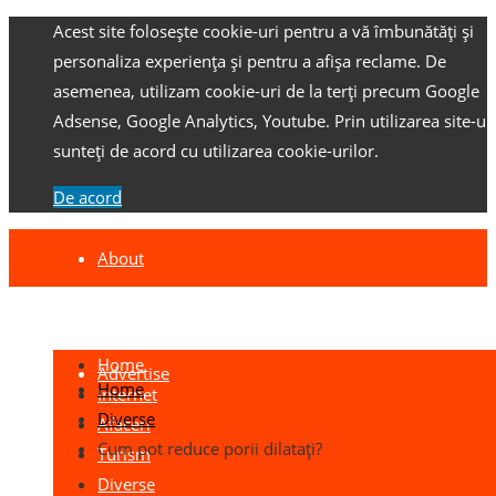
Acest site folosește cookie-uri pentru a vă îmbunătăți și
personaliza experiența și pentru a afișa reclame.
De
asemenea, utilizam cookie-uri de la terți precum Google
Adsense, Google Analytics, Youtube.
Prin utilizarea site-ulu
sunteți de acord cu utilizarea cookie-urilor.
De acord
About
Contact
Home
Advertise
Home
Internet
Diverse
Afaceri
Cum pot reduce porii dilatați?
Turism
Diverse