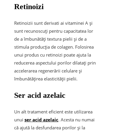
Retinoizi
Retinoizii sunt derivati ai vitaminei A și
sunt recunoscuți pentru capacitatea lor
de a îmbunătăți textura pielii și de a
stimula producția de colagen. Folosirea
unui produs cu retinoizi poate ajuta la
reducerea aspectului porilor dilatați prin
accelerarea regenerării celulare și
îmbunătățirea elasticității pielii.
Ser acid azelaic
Un alt tratament eficient este utilizarea
unui
ser acid azelaic
. Acesta nu numai
că ajută la desfundarea porilor și la