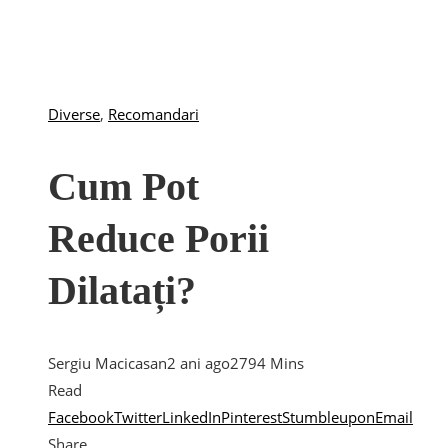
Diverse
,
Recomandari
Cum Pot
Reduce Porii
Dilatați?
Sergiu Macicasan
2 ani ago
279
4 Mins
Read
Facebook
Twitter
LinkedIn
Pinterest
Stumbleupon
Email
Share