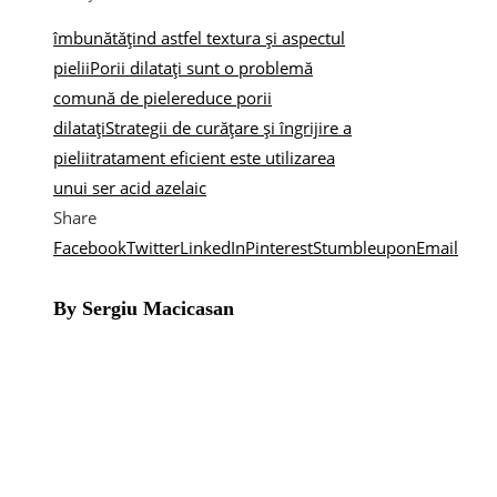
îmbunătățind astfel textura și aspectul
pielii
Porii dilatați sunt o problemă
comună de piele
reduce porii
dilatați
Strategii de curățare și îngrijire a
pielii
tratament eficient este utilizarea
unui ser acid azelaic
Share
Facebook
Twitter
LinkedIn
Pinterest
Stumbleupon
Email
By Sergiu Macicasan