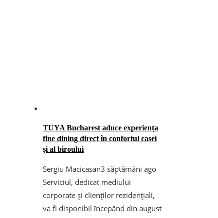
TUYA Bucharest aduce experiența
fine dining direct în confortul casei
și al biroului
Sergiu Macicasan
3 săptămâni ago
Serviciul, dedicat mediului
corporate și clienților rezidențiali,
va fi disponibil începând din august