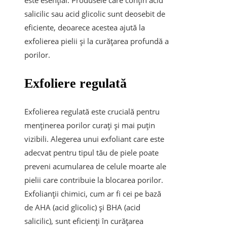
este esențial. Produsele care conțin acid
salicilic sau acid glicolic sunt deosebit de
eficiente, deoarece acestea ajută la
exfolierea pielii și la curățarea profundă a
porilor.
Exfoliere regulată
Exfolierea regulată este crucială pentru
menținerea porilor curați și mai puțin
vizibili. Alegerea unui exfoliant care este
adecvat pentru tipul tău de piele poate
preveni acumularea de celule moarte ale
pielii care contribuie la blocarea porilor.
Exfolianții chimici, cum ar fi cei pe bază
de AHA (acid glicolic) și BHA (acid
salicilic), sunt eficienți în curățarea