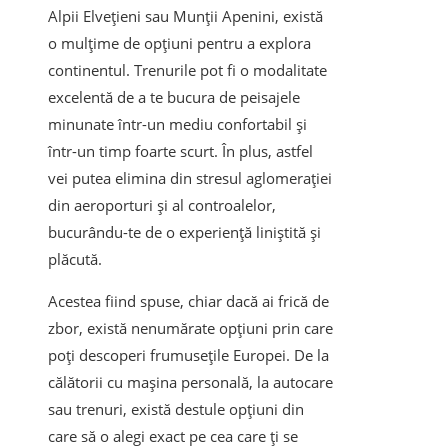
Alpii Elvețieni sau Munții Apenini, există
o mulțime de opțiuni pentru a explora
continentul. Trenurile pot fi o modalitate
excelentă de a te bucura de peisajele
minunate într-un mediu confortabil și
într-un timp foarte scurt. În plus, astfel
vei putea elimina din stresul aglomerației
din aeroporturi și al controalelor,
bucurându-te de o experiență liniștită și
plăcută.
Acestea fiind spuse, chiar dacă ai frică de
zbor, există nenumărate opțiuni prin care
poți descoperi frumusețile Europei. De la
călătorii cu mașina personală, la autocare
sau trenuri, există destule opțiuni din
care să o alegi exact pe cea care ți se