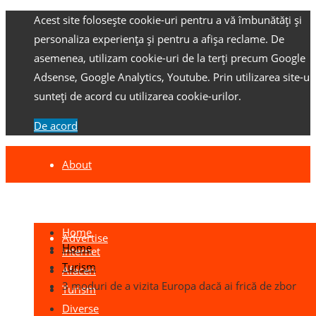
Acest site folosește cookie-uri pentru a vă îmbunătăți și
personaliza experiența și pentru a afișa reclame.
De
asemenea, utilizam cookie-uri de la terți precum Google
Adsense, Google Analytics, Youtube.
Prin utilizarea site-ulu
sunteți de acord cu utilizarea cookie-urilor.
De acord
About
Contact
Home
Advertise
Home
Internet
Turism
Afaceri
3 moduri de a vizita Europa dacă ai frică de zbor
Turism
Diverse