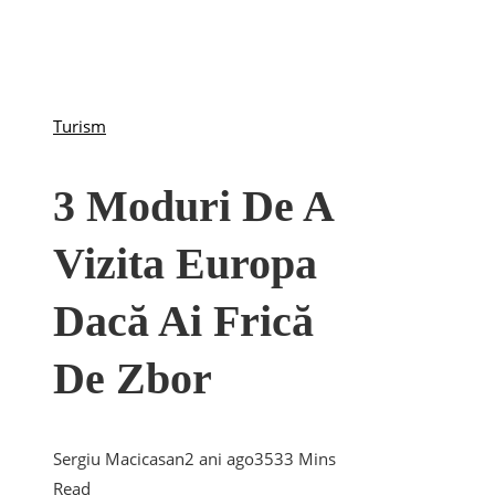
Turism
3 Moduri De A
Vizita Europa
Dacă Ai Frică
De Zbor
Sergiu Macicasan
2 ani ago
353
3 Mins
Read