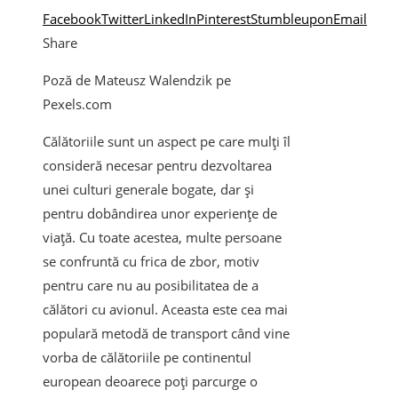
Facebook
Twitter
LinkedIn
Pinterest
Stumbleupon
Email
Share
Poză de Mateusz Walendzik pe
Pexels.com
Călătoriile sunt un aspect pe care mulți îl
consideră necesar pentru dezvoltarea
unei culturi generale bogate, dar și
pentru dobândirea unor experiențe de
viață. Cu toate acestea, multe persoane
se confruntă cu frica de zbor, motiv
pentru care nu au posibilitatea de a
călători cu avionul. Aceasta este cea mai
populară metodă de transport când vine
vorba de călătoriile pe continentul
european deoarece poți parcurge o