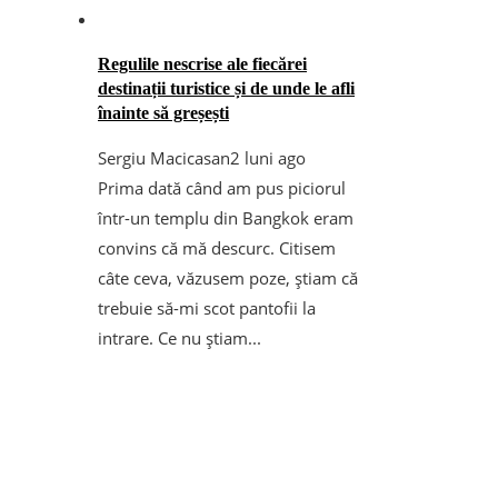
Regulile nescrise ale fiecărei
destinații turistice și de unde le afli
înainte să greșești
Sergiu Macicasan
2 luni ago
Prima dată când am pus piciorul
într-un templu din Bangkok eram
convins că mă descurc. Citisem
câte ceva, văzusem poze, știam că
trebuie să-mi scot pantofii la
intrare. Ce nu știam...