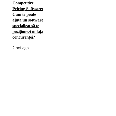
Competitive
Pricing Software:
Cum te poate
ajuta un software
specializat să te
poziționezi în fața
concurenței?
2 ani ago