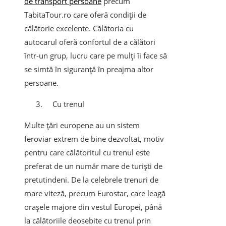
de transport persoane
precum
TabitaTour.ro care oferă condiții de
călătorie excelente. Călătoria cu
autocarul oferă confortul de a călători
într-un grup, lucru care pe mulți îi face să
se simtă în siguranță în preajma altor
persoane.
Cu trenul
Multe țări europene au un sistem
feroviar extrem de bine dezvoltat, motiv
pentru care călătoritul cu trenul este
preferat de un număr mare de turiști de
pretutindeni. De la celebrele trenuri de
mare viteză, precum Eurostar, care leagă
orașele majore din vestul Europei, până
la călătoriile deosebite cu trenul prin