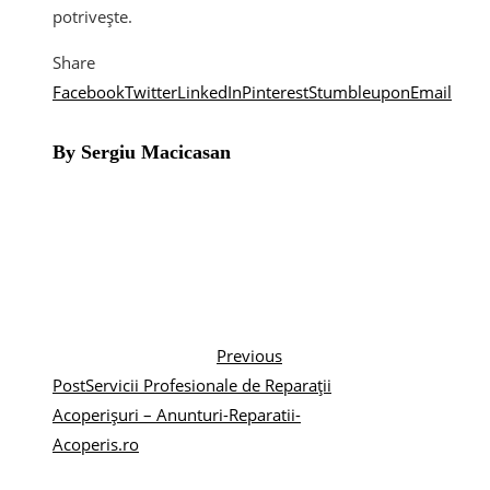
potrivește.
Share
Facebook
Twitter
LinkedIn
Pinterest
Stumbleupon
Email
By Sergiu Macicasan
Previous
Post
Servicii Profesionale de Reparații
Acoperișuri – Anunturi-Reparatii-
Acoperis.ro