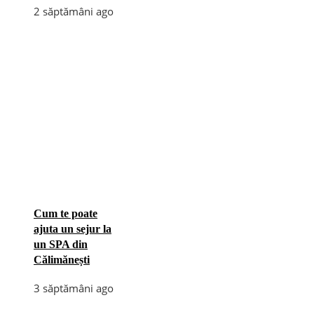
2 săptămâni ago
Cum te poate
ajuta un sejur la
un SPA din
Călimănești
3 săptămâni ago