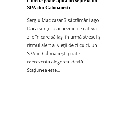
Cum te poate ajuta un sejur la un
SPA din Călimănești
Sergiu Macicasan
3 săptămâni ago
Dacă simți că ai nevoie de câteva
zile în care să lași în urmă stresul și
ritmul alert al vieții de zi cu zi, un
SPA în Călimănești poate
reprezenta alegerea ideală.
Stațiunea este...