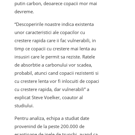
putin carbon, deoarece copacii mor mai
devreme.
“Descoperirile noastre indica existenta
unor caracteristici ale copacilor cu
crestere rapida care ii fac vulnerabili, in
timp ce copacii cu crestere mai lenta au
insusiri care le permit sa reziste. Ratele
de absorbtie a carbonului vor scadea,
probabil, atunci cand copacii rezistenti si
cu crestere lenta vor fi inlocuiti de copaci
cu crestere rapida, dar vulnerabili” a
explicat Steve Voelker, coautor al
studiului.
Pentru analiza, echipa a studiat date
provenind de la peste 200.000 de
esantioane de inele de trunchi, avand ca