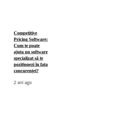
Competitive
Pricing Software:
Cum te poate
ajuta un software
specializat să te
poziționezi în fața
concurenței?
2 ani ago