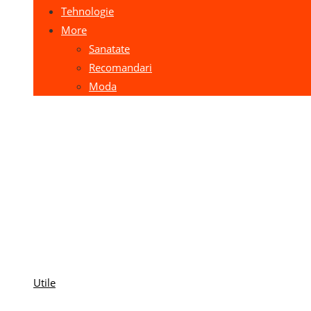
Tehnologie
More
Sanatate
Recomandari
Moda
Utile