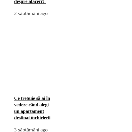
despre afaceri?
2 săptămâni ago
Ce trebuie să ai în
vedere când alegi
un apartament
destinat închirierii
3 săptămâni ago