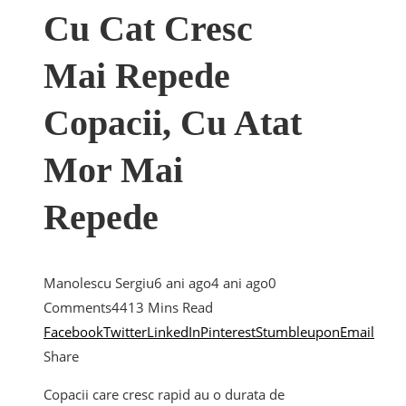
Cu Cat Cresc
Mai Repede
Copacii, Cu Atat
Mor Mai
Repede
Manolescu Sergiu
6 ani ago
4 ani ago
0
Comments
441
3 Mins Read
Facebook
Twitter
LinkedIn
Pinterest
Stumbleupon
Email
Share
Copacii care cresc rapid au o durata de