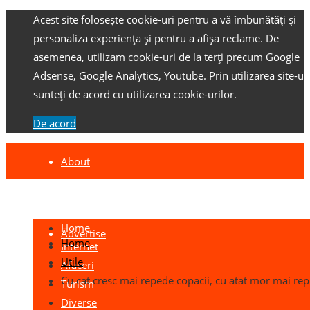
Acest site folosește cookie-uri pentru a vă îmbunătăți și
personaliza experiența și pentru a afișa reclame.
De
asemenea, utilizam cookie-uri de la terți precum Google
Adsense, Google Analytics, Youtube.
Prin utilizarea site-ulu
sunteți de acord cu utilizarea cookie-urilor.
De acord
About
Contact
Home
Advertise
Home
Internet
Utile
Afaceri
Cu cat cresc mai repede copacii, cu atat mor mai re
Turism
Diverse