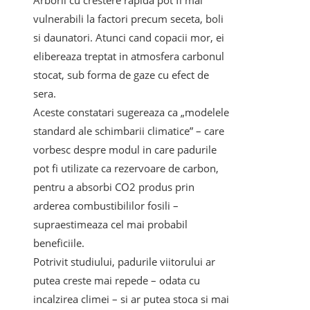
Arborii cu crestere rapida pot fi mai
vulnerabili la factori precum seceta, boli
si daunatori. Atunci cand copacii mor, ei
elibereaza treptat in atmosfera carbonul
stocat, sub forma de gaze cu efect de
sera.
Aceste constatari sugereaza ca „modelele
standard ale schimbarii climatice” – care
vorbesc despre modul in care padurile
pot fi utilizate ca rezervoare de carbon,
pentru a absorbi CO2 produs prin
arderea combustibililor fosili –
supraestimeaza cel mai probabil
beneficiile.
Potrivit studiului, padurile viitorului ar
putea creste mai repede – odata cu
incalzirea climei – si ar putea stoca si mai