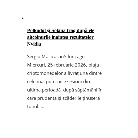
Polkadot și Solana trag după ele
altcoinurile înaintea rezultatelor
Nvidia
Sergiu Macicasan
5 luni ago
Miercuri, 25 februarie 2026, piața
criptomonedelor a livrat una dintre
cele mai puternice sesiuni din
ultima perioadă, după săptămâni în
care prudența și scăderile ținuseră
tonul. ...