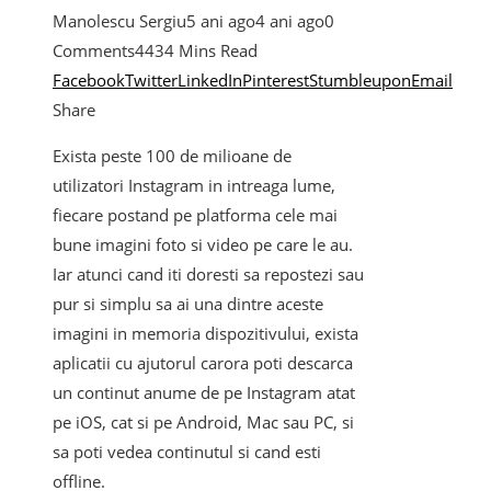
Manolescu Sergiu
5 ani ago
4 ani ago
0
Comments
443
4 Mins Read
Facebook
Twitter
LinkedIn
Pinterest
Stumbleupon
Email
Share
Exista peste 100 de milioane de
utilizatori Instagram in intreaga lume,
fiecare postand pe platforma cele mai
bune imagini foto si video pe care le au.
Iar atunci cand iti doresti sa repostezi sau
pur si simplu sa ai una dintre aceste
imagini in memoria dispozitivului, exista
aplicatii cu ajutorul carora poti descarca
un continut anume de pe Instagram atat
pe iOS, cat si pe Android, Mac sau PC, si
sa poti vedea continutul si cand esti
offline.