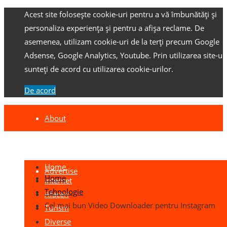
Acest site folosește cookie-uri pentru a vă îmbunătăți și
personaliza experiența și pentru a afișa reclame.
De
asemenea, utilizam cookie-uri de la terți precum Google
Adsense, Google Analytics, Youtube.
Prin utilizarea site-ulu
sunteți de acord cu utilizarea cookie-urilor.
De acord
About
Contact
Home
Advertise
Home
Internet
Tehnologie
Afaceri
Cel mai bun Video Downloader pentru Instagram
Turism
Diverse