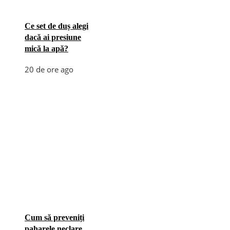
Ce set de duș alegi
dacă ai presiune
mică la apă?
20 de ore ago
Cum să preveniți
paharele neclare