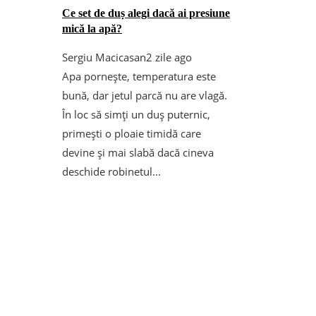
Ce set de duș alegi dacă ai presiune
mică la apă?
Sergiu Macicasan
2 zile ago
Apa pornește, temperatura este
bună, dar jetul parcă nu are vlagă.
În loc să simți un duș puternic,
primești o ploaie timidă care
devine și mai slabă dacă cineva
deschide robinetul...