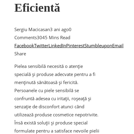
Eficientă
Sergiu Macicasan
3 ani ago
0
Comments
304
5 Mins Read
Facebook
Twitter
LinkedIn
Pinterest
Stumbleupon
Email
Share
Pielea sensibilă necesită o atenție
specială și produse adecvate pentru a fi
menținută sănătoasă și fericită.
Persoanele cu piele sensibilă se
confruntă adesea cu iritații, roșeață și
senzație de disconfort atunci când
utilizează produse cosmetice nepotrivite.
Însă există soluții și produse special
formulate pentru a satisface nevoile pielii