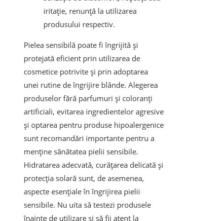
iritație, renunță la utilizarea
produsului respectiv.
Pielea sensibilă poate fi îngrijită și
protejată eficient prin utilizarea de
cosmetice potrivite și prin adoptarea
unei rutine de îngrijire blânde. Alegerea
produselor fără parfumuri și coloranți
artificiali, evitarea ingredientelor agresive
și optarea pentru produse hipoalergenice
sunt recomandări importante pentru a
menține sănătatea pielii sensibile.
Hidratarea adecvată, curățarea delicată și
protecția solară sunt, de asemenea,
aspecte esențiale în îngrijirea pielii
sensibile. Nu uita să testezi produsele
înainte de utilizare și să fii atent la