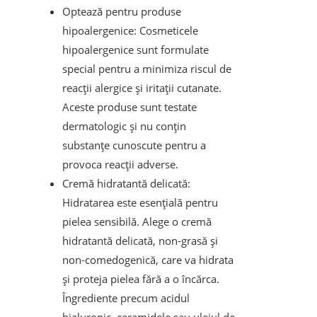
Optează pentru produse
hipoalergenice: Cosmeticele
hipoalergenice sunt formulate
special pentru a minimiza riscul de
reacții alergice și iritații cutanate.
Aceste produse sunt testate
dermatologic și nu conțin
substanțe cunoscute pentru a
provoca reacții adverse.
Cremă hidratantă delicată:
Hidratarea este esențială pentru
pielea sensibilă. Alege o cremă
hidratantă delicată, non-grasă și
non-comedogenică, care va hidrata
și proteja pielea fără a o încărca.
Îngrediente precum acidul
hialuronic, ceramidele sau uleiul de