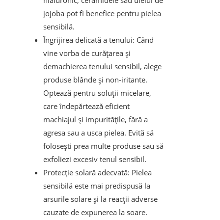
jojoba pot fi benefice pentru pielea
sensibilă.
Îngrijirea delicată a tenului: Când
vine vorba de curățarea și
demachierea tenului sensibil, alege
produse blânde și non-iritante.
Optează pentru soluții micelare,
care îndepărtează eficient
machiajul și impuritățile, fără a
agresa sau a usca pielea. Evită să
folosești prea multe produse sau să
exfoliezi excesiv tenul sensibil.
Protecție solară adecvată: Pielea
sensibilă este mai predispusă la
arsurile solare și la reacții adverse
cauzate de expunerea la soare.