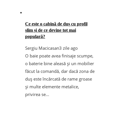
Ce este o cabină de duș cu profil
slim și de ce devine tot mai
populară?
Sergiu Macicasan
3 zile ago
O baie poate avea finisaje scumpe,
o baterie bine aleasă și un mobilier
făcut la comandă, dar dacă zona de
duș este încărcată de rame groase
și multe elemente metalice,
privirea se...