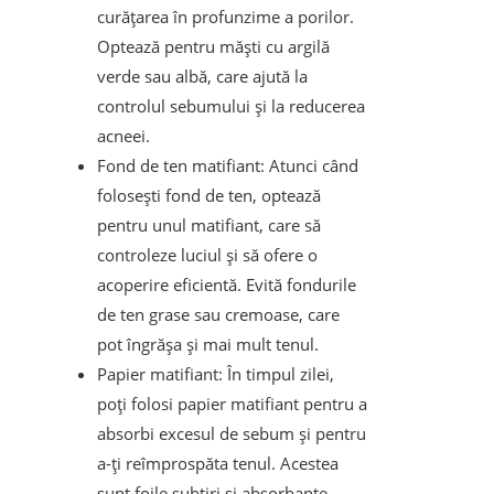
curățarea în profunzime a porilor.
Optează pentru măști cu argilă
verde sau albă, care ajută la
controlul sebumului și la reducerea
acneei.
Fond de ten matifiant: Atunci când
folosești fond de ten, optează
pentru unul matifiant, care să
controleze luciul și să ofere o
acoperire eficientă. Evită fondurile
de ten grase sau cremoase, care
pot îngrășa și mai mult tenul.
Papier matifiant: În timpul zilei,
poți folosi papier matifiant pentru a
absorbi excesul de sebum și pentru
a-ți reîmprospăta tenul. Acestea
sunt foile subțiri și absorbante,