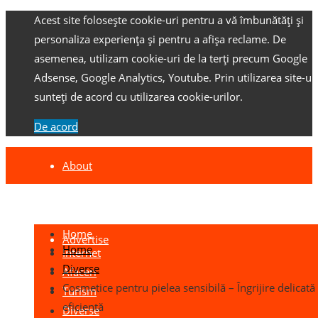
Acest site folosește cookie-uri pentru a vă îmbunătăți și
personaliza experiența și pentru a afișa reclame.
De
asemenea, utilizam cookie-uri de la terți precum Google
Adsense, Google Analytics, Youtube.
Prin utilizarea site-ulu
sunteți de acord cu utilizarea cookie-urilor.
De acord
About
Contact
Home
Advertise
Home
Internet
Diverse
Afaceri
Cosmetice pentru pielea sensibilă – Îngrijire delicată 
Turism
eficientă
Diverse