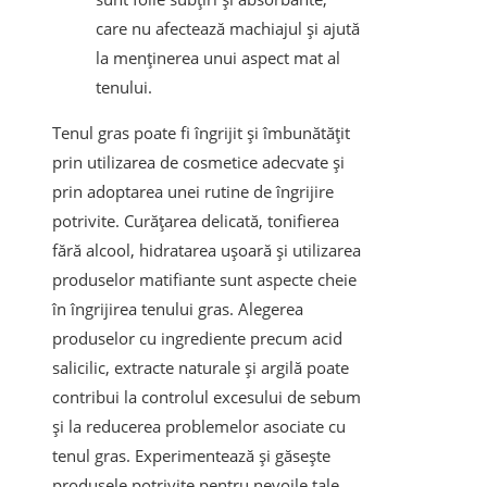
care nu afectează machiajul și ajută
la menținerea unui aspect mat al
tenului.
Tenul gras poate fi îngrijit și îmbunătățit
prin utilizarea de cosmetice adecvate și
prin adoptarea unei rutine de îngrijire
potrivite. Curățarea delicată, tonifierea
fără alcool, hidratarea ușoară și utilizarea
produselor matifiante sunt aspecte cheie
în îngrijirea tenului gras. Alegerea
produselor cu ingrediente precum acid
salicilic, extracte naturale și argilă poate
contribui la controlul excesului de sebum
și la reducerea problemelor asociate cu
tenul gras. Experimentează și găsește
produsele potrivite pentru nevoile tale