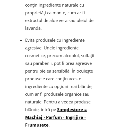
conțin ingrediente naturale cu
proprietăți calmante, cum ar fi
extractul de aloe vera sau uleiul de
lavandă.
Evită produsele cu ingrediente
agresive: Unele ingrediente
cosmetice, precum alcoolul, sulfații
sau parabenii, pot fi prea agresive
pentru pielea sensibilă. Înlocuiește
produsele care conțin aceste
ingrediente cu opțiuni mai blânde,
cum ar fi produsele organice sau
naturale. Pentru a vedea produse
blânde, intră pe
Simplestore ≡
Machiaj
⋅ Parfum
⋅ Ingrijire
⋅
Frumusete
.