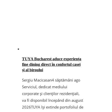
TUYA Bucharest aduce experiența
fine dining direct în confortul casei
și al biroului
Sergiu Macicasan
4 săptămâni ago
Serviciul, dedicat mediului
corporate și clienților rezidențiali,
va fi disponibil începând din august
2026TUYA își extinde portofoliul de