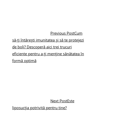
Previous Post
Cum
să-ți întărești imunitatea și să te protejezi
de boli? Descoperă aici trei trucuri
eficiente pentru a-ți menține sănătatea în
formă optimă
Next Post
Este
liposucția potrivită pentru tine?