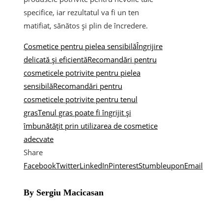
specifice, iar rezultatul va fi un ten
matifiat, sănătos și plin de încredere.
Cosmetice pentru pielea sensibilă
Îngrijire
delicată și eficientă
Recomandări pentru
cosmeticele potrivite pentru pielea
sensibilă
Recomandări pentru
cosmeticele potrivite pentru tenul
gras
Tenul gras poate fi îngrijit și
îmbunătățit prin utilizarea de cosmetice
adecvate
Share
Facebook
Twitter
LinkedIn
Pinterest
Stumbleupon
Email
By Sergiu Macicasan