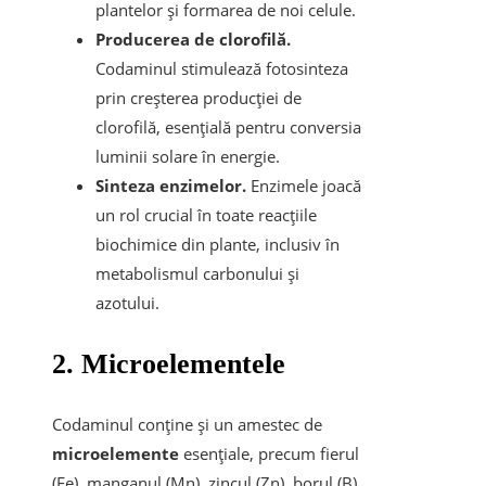
plantelor și formarea de noi celule.
Producerea de clorofilă.
Codaminul stimulează fotosinteza
prin creșterea producției de
clorofilă, esențială pentru conversia
luminii solare în energie.
Sinteza enzimelor.
Enzimele joacă
un rol crucial în toate reacțiile
biochimice din plante, inclusiv în
metabolismul carbonului și
azotului.
2.
Microelementele
Codaminul conține și un amestec de
microelemente
esențiale, precum fierul
(Fe), manganul (Mn), zincul (Zn), borul (B)