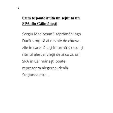
Cum te poate ajuta un sejur la un
SPA din Călimănești
Sergiu Macicasan
3 săptămâni ago
Dacă simți că ai nevoie de câteva
zile în care să lași în urmă stresul și
ritmul alert al vieții de zi cu zi, un
SPA în Călimănești poate
reprezenta alegerea ideală.
Stațiunea este...