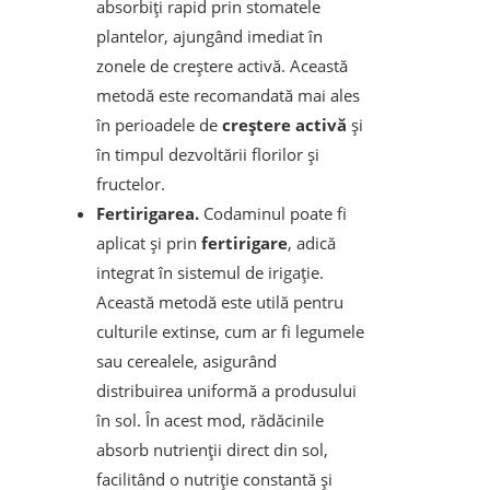
absorbiți rapid prin stomatele
plantelor, ajungând imediat în
zonele de creștere activă. Această
metodă este recomandată mai ales
în perioadele de
creștere activă
și
în timpul dezvoltării florilor și
fructelor.
Fertirigarea.
Codaminul poate fi
aplicat și prin
fertirigare
, adică
integrat în sistemul de irigație.
Această metodă este utilă pentru
culturile extinse, cum ar fi legumele
sau cerealele, asigurând
distribuirea uniformă a produsului
în sol. În acest mod, rădăcinile
absorb nutrienții direct din sol,
facilitând o nutriție constantă și