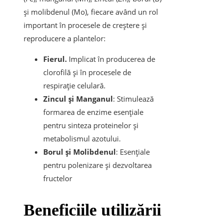
și molibdenul (Mo), fiecare având un rol
important în procesele de creștere și
reproducere a plantelor:
Fierul.
Implicat în producerea de
clorofilă și în procesele de
respirație celulară.
Zincul și Manganul
: Stimulează
formarea de enzime esențiale
pentru sinteza proteinelor și
metabolismul azotului.
Borul și Molibdenul
: Esențiale
pentru polenizare și dezvoltarea
fructelor
Beneficiile utilizării