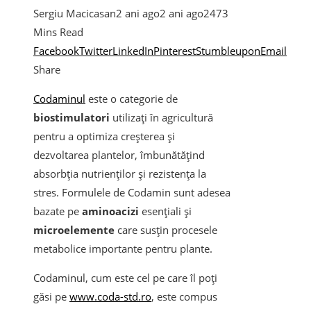
Sergiu Macicasan
2 ani ago
2 ani ago
247
3
Mins Read
Facebook
Twitter
LinkedIn
Pinterest
Stumbleupon
Email
Share
C
odaminul
este o categorie de
biostimulatori
utilizați în agricultură
pentru a optimiza creșterea și
dezvoltarea plantelor, îmbunătățind
absorbția nutrienților și rezistența la
stres. Formulele de Codamin sunt adesea
bazate pe
aminoacizi
esențiali și
microelemente
care susțin procesele
metabolice importante pentru plante.
Codaminul, cum este cel pe care îl poți
găsi pe
www.coda-std.ro
, este compus