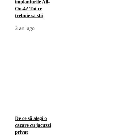
implanturile All-
On-4? Tot ce
trebuie sa stii
3 ani ago
De ce să alegi o
cazare cu jacuzzi
privat