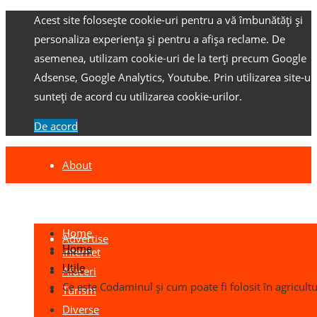
Acest site folosește cookie-uri pentru a vă îmbunătăți și
personaliza experiența și pentru a afișa reclame.
De
asemenea, utilizam cookie-uri de la terți precum Google
Adsense, Google Analytics, Youtube.
Prin utilizarea site-ulu
sunteți de acord cu utilizarea cookie-urilor.
De acord
About
Contact
Home
Advertise
Home
Internet
Utile
Afaceri
Ce este Codaminul și cum poate fi folosit în agricult
Turism
Diverse