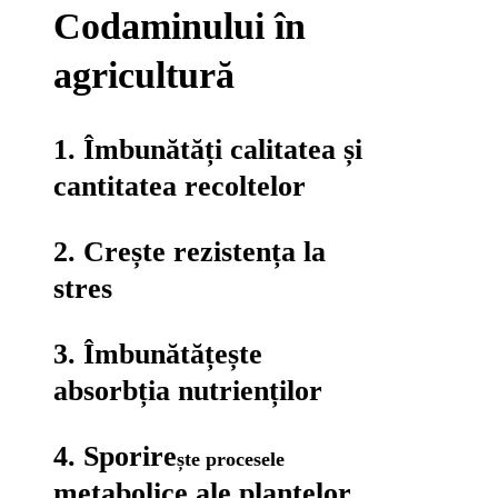
Codaminului în
agricultură
1.
Îmbunătăți calitatea și
cantitatea recoltelor
2.
Crește rezistența la
stres
3.
Îmbunătățește
absorbția nutrienților
4.
Sporire
ște procesele
metabolice
ale plantelor