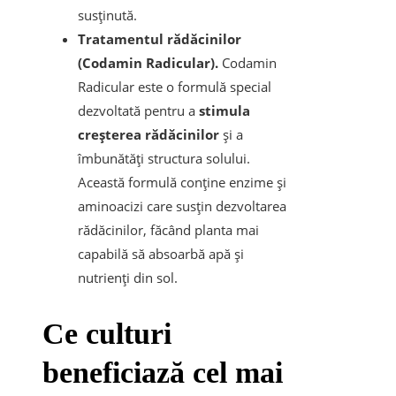
susținută.
Tratamentul rădăcinilor
(Codamin Radicular).
Codamin
Radicular este o formulă special
dezvoltată pentru a
stimula
creșterea rădăcinilor
și a
îmbunătăți structura solului.
Această formulă conține enzime și
aminoacizi care susțin dezvoltarea
rădăcinilor, făcând planta mai
capabilă să absoarbă apă și
nutrienți din sol.
Ce culturi
beneficiază cel mai