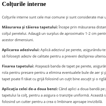
Colțurile interne
Colțurile interne sunt cele mai comune și sunt considerate mai uș
Măsurarea și tăierea tapetului:
Începe prin măsurarea distanț
colțul peretelui. Adaugă un surplus de aproximativ 1-2 cm pentru
acestor dimensiuni.
Aplicarea adezivului:
Aplică adezivul pe perete, asigurându-te 
să folosești adeziv de calitate pentru a preveni dezlipirea ulterio
Fixarea tapetului:
Atașează banda de tapet pe perete, asigurân
rola pentru presare pentru a elimina eventualele bule de aer și 
tapet poate fi tăiat cu grijă folosind un cuțit bine ascuțit și o riglă
Aplicația celei de-a doua benzi:
Când aplici a doua bandă pe 
tapetului la colț, pentru a asigura o tranziție uniformă. Această s
folosind un cutter pentru a crea o îmbinare aproape invizibilă.