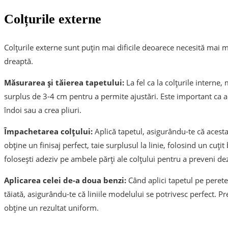
Colțurile externe
Colțurile externe sunt puțin mai dificile deoarece necesită mai mu
dreaptă.
Măsurarea și tăierea tapetului:
La fel ca la colțurile interne
surplus de 3-4 cm pentru a permite ajustări. Este important ca a
îndoi sau a crea pliuri.
Împachetarea colțului:
Aplică tapetul, asigurându-te că acesta
obține un finisaj perfect, taie surplusul la linie, folosind un cuțit 
folosești adeziv pe ambele părți ale colțului pentru a preveni dez
Aplicarea celei de-a doua benzi:
Când aplici tapetul pe peret
tăiată, asigurându-te că liniile modelului se potrivesc perfect. P
obține un rezultat uniform.