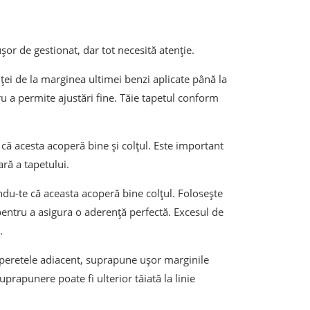
or de gestionat, dar tot necesită atenție.
ei de la marginea ultimei benzi aplicate până la
 a permite ajustări fine. Tăie tapetul conform
că acesta acoperă bine și colțul. Este important
ară a tapetului.
du-te că aceasta acoperă bine colțul. Folosește
pentru a asigura o aderență perfectă. Excesul de
.
peretele adiacent, suprapune ușor marginile
uprapunere poate fi ulterior tăiată la linie