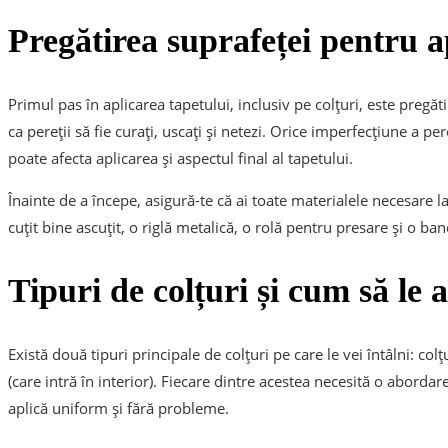
Pregătirea suprafeței pentru a
Primul pas în aplicarea tapetului, inclusiv pe colțuri, este pregă
ca pereții să fie curați, uscați și netezi. Orice imperfecțiune a per
poate afecta aplicarea și aspectul final al tapetului.
Înainte de a începe, asigură-te că ai toate materialele necesare l
cuțit bine ascuțit, o riglă metalică, o rolă pentru presare și o b
Tipuri de colțuri și cum să le 
Există două tipuri principale de colțuri pe care le vei întâlni: colțu
(care intră în interior). Fiecare dintre acestea necesită o abordar
aplică uniform și fără probleme.