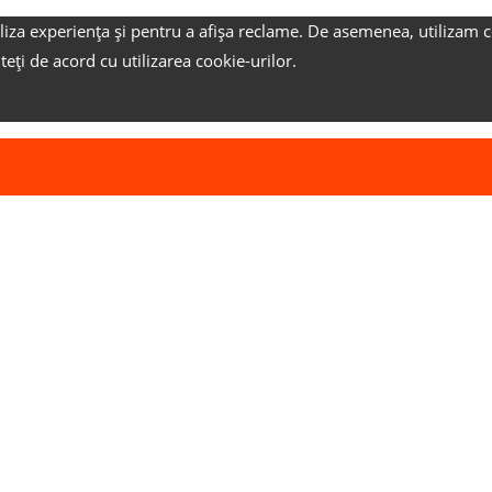
liza experiența și pentru a afișa reclame.
De asemenea, utilizam c
nteți de acord cu utilizarea cookie-urilor.