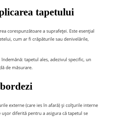
plicarea tapetului
tirea corespunzătoare a suprafeței. Este esențial
etelui, cum ar fi crăpăturile sau denivelările,
a îndemână: tapetul ales, adezivul specific, un
andă de măsurare.
abordezi
rile externe (care ies în afară) și colțurile interne
e ușor diferită pentru a asigura că tapetul se