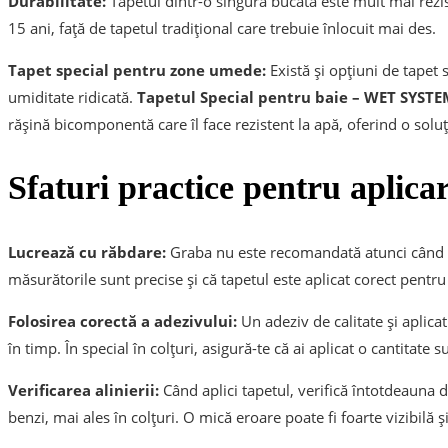
Durabilitate:
Tapetul dintr-o singură bucată este mult mai rezi
15 ani, față de tapetul tradițional care trebuie înlocuit mai des.
Tapet special pentru zone umede:
Există și opțiuni de tapet
umiditate ridicată.
Tapetul Special pentru baie – WET SYST
rășină bicomponentă care îl face rezistent la apă, oferind o soluț
Sfaturi practice pentru aplicar
Lucrează cu răbdare:
Graba nu este recomandată atunci când apl
măsurătorile sunt precise și că tapetul este aplicat corect pentru a
Folosirea corectă a adezivului:
Un adeziv de calitate și aplicat
în timp. În special în colțuri, asigură-te că ai aplicat o cantitate
Verificarea alinierii:
Când aplici tapetul, verifică întotdeauna d
benzi, mai ales în colțuri. O mică eroare poate fi foarte vizibilă ș