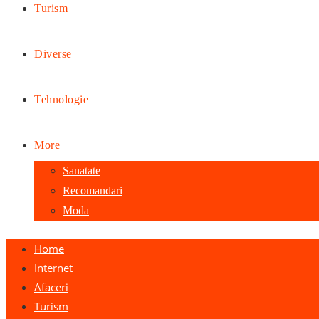
Turism
Diverse
Tehnologie
More
Sanatate
Recomandari
Moda
Home
Internet
Afaceri
Turism