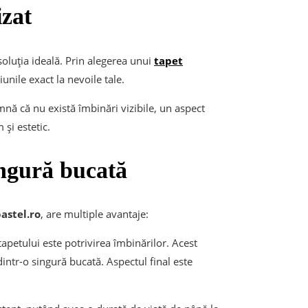
izat
soluția ideală. Prin alegerea unui
tapet
unile exact la nevoile tale.
nă că nu există îmbinări vizibile, un aspect
 și estetic.
ingură bucată
astel.ro
, are multiple avantaje:
tapetului este potrivirea îmbinărilor. Acest
intr-o singură bucată. Aspectul final este