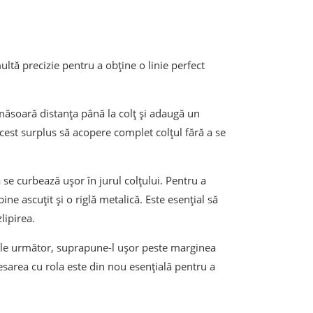
ltă precizie pentru a obține o linie perfect
, măsoară distanța până la colț și adaugă un
cest surplus să acopere complet colțul fără a se
 se curbează ușor în jurul colțului. Pentru a
bine ascuțit și o riglă metalică. Este esențial să
lipirea.
ele următor, suprapune-l ușor peste marginea
resarea cu rola este din nou esențială pentru a