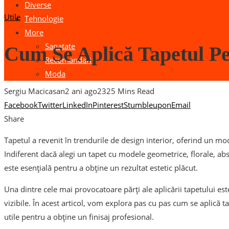
Diverse
Utile
Tehnologie
More
Sanatate
Cum Se Aplică Tapetul Pe
Recomandari
Moda
Sergiu Macicasan
2 ani ago
232
5 Mins Read
Facebook
Twitter
LinkedIn
Pinterest
Stumbleupon
Email
Share
Tapetul a revenit în trendurile de design interior, oferind un mod
Indiferent dacă alegi un tapet cu modele geometrice, florale, abs
este esențială pentru a obține un rezultat estetic plăcut.
Una dintre cele mai provocatoare părți ale aplicării tapetului est
vizibile. În acest articol, vom explora pas cu pas cum se aplică tap
utile pentru a obține un finisaj profesional.