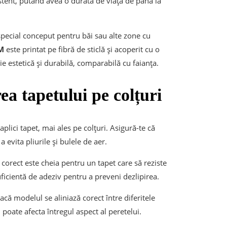
stent, putând avea o durată de viață de până la
 special conceput pentru băi sau alte zone cu
EM
este printat pe fibră de sticlă și acoperit cu o
ie estetică și durabilă, comparabilă cu faianța.
ea tapetului pe colțuri
ici tapet, mai ales pe colțuri. Asigură-te că
 evita pliurile și bulele de aer.
 corect este cheia pentru un tapet care să reziste
 suficientă de adeziv pentru a preveni dezlipirea.
acă modelul se aliniază corect între diferitele
i poate afecta întregul aspect al peretelui.