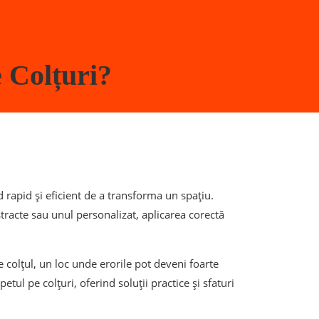
 Colțuri?
 rapid și eficient de a transforma un spațiu.
tracte sau unul personalizat, aplicarea corectă
e colțul, un loc unde erorile pot deveni foarte
etul pe colțuri, oferind soluții practice și sfaturi