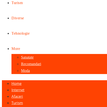
Turism
Diverse
Tehnologie
More
Sanatate
Recomandari
Moda
Home
Internet
Afaceri
Turism