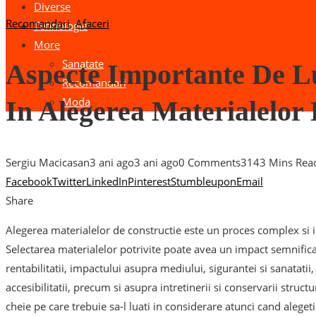
Diverse
Recomandari
,
Afaceri
Tehnologie
More
Sanatate
Aspecte Importante De L
Recomandari
Moda
In Alegerea Materialelor
Sergiu Macicasan
3 ani ago
3 ani ago
0 Comments
314
3 Mins Rea
Facebook
Twitter
LinkedIn
Pinterest
Stumbleupon
Email
Share
Alegerea materialelor de constructie este un proces complex si i
Selectarea materialelor potrivite poate avea un impact semnificati
rentabilitatii, impactului asupra mediului, sigurantei si sanatatii, 
accesibilitatii, precum si asupra intretinerii si conservarii structu
cheie pe care trebuie sa-l luati in considerare atunci cand aleget