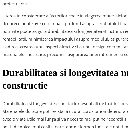
proiectul dvs.
Luarea in considerare a factorilor cheie in alegerea materialelor
deoarece poate avea un impact profund asupra rezultatului final 
potrivite poate asigura durabilitatea si longevitatea structurii
rentabilitatii, minimizarea impactului asupra mediului, asigurarea
cladirea, crearea unui aspect atractiv si a unui design coerent, asig
materialelor necesare, precum si asigurarea unei intretineri si con
Durabilitatea si longevitatea m
constructie
Durabilitatea si longevitatea sunt factori esentiali de luat in con
Materialele durabile pot rezista la uzura, coroziune si deteriora
avea o viata utila mai lunga si va necesita mai putine reparatii s
pot fi de obicei mai costisitoare, dar pe termen lung, ele pot fi 