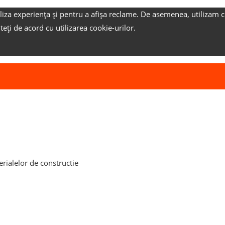
liza experiența și pentru a afișa reclame.
De asemenea, utilizam c
nteți de acord cu utilizarea cookie-urilor.
rialelor de constructie