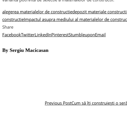
alegerea materialelor de constructie
depozit materiale constructii
constructie
Impactul asupra mediului al materialelor de construc
Share
Facebook
Twitter
LinkedIn
Pinterest
Stumbleupon
Email
By Sergiu Macicasan
Previous Post
Cum să îți construiești o ser