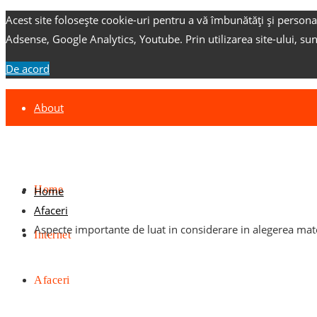
Acest site folosește cookie-uri pentru a vă îmbunătăți și persona
Adsense, Google Analytics, Youtube.
Prin utilizarea site-ului, su
De acord
About
Contact
Advertise
Home
Home
Afaceri
Aspecte importante de luat in considerare in alegerea mate
Internet
Afaceri