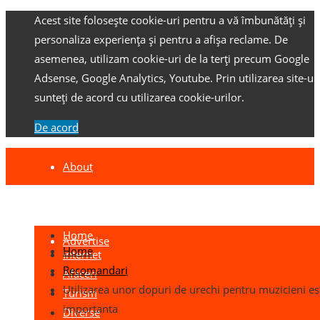
Acest site folosește cookie-uri pentru a vă îmbunătăți și
personaliza experiența și pentru a afișa reclame.
De
asemenea, utilizam cookie-uri de la terți precum Google
Adsense, Google Analytics, Youtube.
Prin utilizarea site-ulu
sunteți de acord cu utilizarea cookie-urilor.
De acord
About
Contact
Home
Advertise
Home
Internet
Recomandari
Afaceri
Utilizarea unor dopuri de urechi pentru muzicieni es
Turism
importanta
Diverse