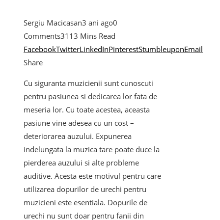
Sergiu Macicasan
3 ani ago
0
Comments
311
3 Mins Read
Facebook
Twitter
LinkedIn
Pinterest
Stumbleupon
Email
Share
Cu siguranta muzicienii sunt cunoscuti
pentru pasiunea si dedicarea lor fata de
meseria lor. Cu toate acestea, aceasta
pasiune vine adesea cu un cost –
deteriorarea auzului. Expunerea
indelungata la muzica tare poate duce la
pierderea auzului si alte probleme
auditive. Acesta este motivul pentru care
utilizarea dopurilor de urechi pentru
muzicieni este esentiala. Dopurile de
urechi nu sunt doar pentru fanii din