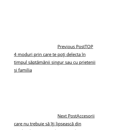
Previous Post
TOP
4 moduri prin care te poți delecta în
timpul săptămânii singur sau cu prietenii
și familia
Next Post
Accesorii
care nu trebuie să îți lipsească din