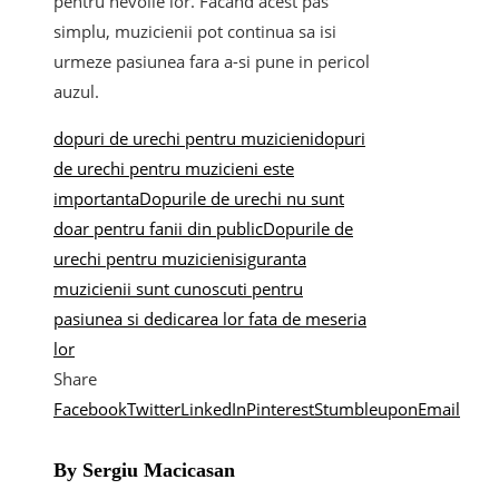
pentru nevoile lor. Facand acest pas
simplu, muzicienii pot continua sa isi
urmeze pasiunea fara a-si pune in pericol
auzul.
dopuri de urechi pentru muzicieni
dopuri
de urechi pentru muzicieni este
importanta
Dopurile de urechi nu sunt
doar pentru fanii din public
Dopurile de
urechi pentru muzicieni
siguranta
muzicienii sunt cunoscuti pentru
pasiunea si dedicarea lor fata de meseria
lor
Share
Facebook
Twitter
LinkedIn
Pinterest
Stumbleupon
Email
By Sergiu Macicasan