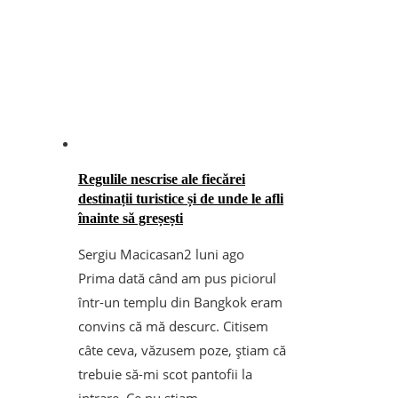
Regulile nescrise ale fiecărei
destinații turistice și de unde le afli
înainte să greșești
Sergiu Macicasan
2 luni ago
Prima dată când am pus piciorul
într-un templu din Bangkok eram
convins că mă descurc. Citisem
câte ceva, văzusem poze, știam că
trebuie să-mi scot pantofii la
intrare. Ce nu știam...