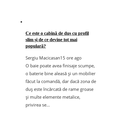
Ce este o cabină de duș cu profil
slim și de ce devine tot mai
populară?
Sergiu Macicasan
15 ore ago
O baie poate avea finisaje scumpe,
o baterie bine aleasă și un mobilier
făcut la comandă, dar dacă zona de
duș este încărcată de rame groase
și multe elemente metalice,
privirea se...