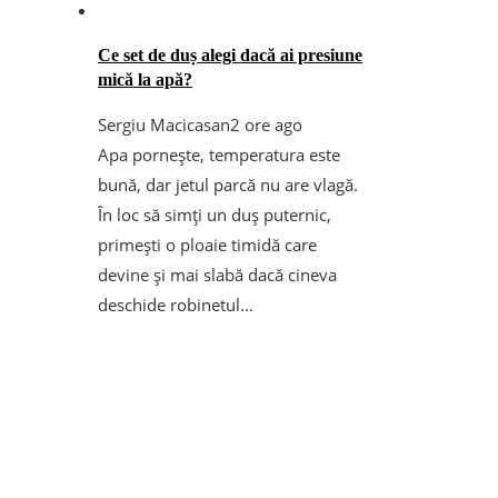
Ce set de duș alegi dacă ai presiune
mică la apă?
Sergiu Macicasan
2 ore ago
Apa pornește, temperatura este
bună, dar jetul parcă nu are vlagă.
În loc să simți un duș puternic,
primești o ploaie timidă care
devine și mai slabă dacă cineva
deschide robinetul...