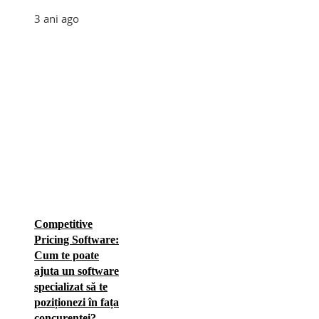
3 ani ago
Competitive
Pricing Software:
Cum te poate
ajuta un software
specializat să te
poziționezi în fața
concurenței?