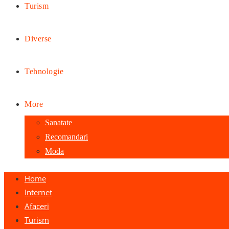
Turism
Diverse
Tehnologie
More
Sanatate
Recomandari
Moda
Home
Internet
Afaceri
Turism