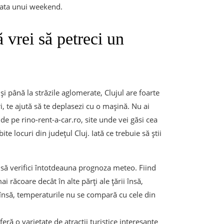
urata unui weekend.
ă vrei să petreci un
și până la străzile aglomerate, Clujul are foarte
, te ajută să te deplasezi cu o mașină. Nu ai
de pe rino-rent-a-car.ro, site unde vei găsi cea
 locuri din județul Cluj. Iată ce trebuie să știi
e să verifici întotdeauna prognoza meteo. Fiind
i răcoare decât în alte părți ale țării însă,
 însă, temperaturile nu se compară cu cele din
feră o varietate de atracții turistice interesante