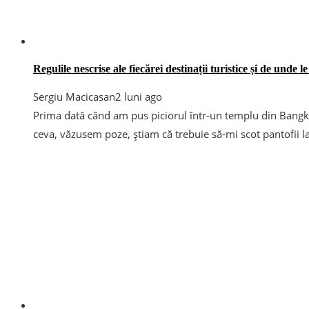
Regulile nescrise ale fiecărei destinații turistice și de unde le 
Sergiu Macicasan
2 luni ago
Prima dată când am pus piciorul într-un templu din Bangk
ceva, văzusem poze, știam că trebuie să-mi scot pantofii la 