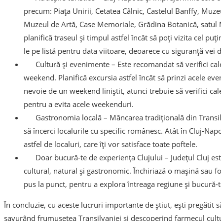
precum: Piața Unirii, Cetatea Câlnic, Castelul Banffy, Muze
Muzeul de Artă, Case Memoriale, Grădina Botanică, satul Mă
planifică traseul și timpul astfel încât să poți vizita cel puț
le pe listă pentru data viitoare, deoarece cu siguranță vei d
Cultură și evenimente – Este recomandat să verifici ca
weekend. Planifică excursia astfel încât să prinzi acele even
nevoie de un weekend liniștit, atunci trebuie să verifici c
pentru a evita acele weekenduri.
Gastronomia locală – Mâncarea tradițională din Transil
să încerci localurile cu specific românesc. Atât în Cluj-Nap
astfel de localuri, care îți vor satisface toate poftele.
Doar bucură-te de experiența Clujului – Județul Cluj es
cultural, natural și gastronomic. Închiriază o mașină sau fo
pus la punct, pentru a explora întreaga regiune și bucură-
În concluzie, cu aceste lucruri importante de știut, ești pregătit 
savurând frumusețea Transilvaniei și descoperind farmecul cultural