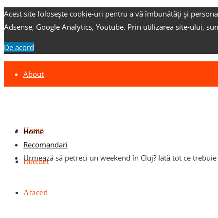
Acest site folosește cookie-uri pentru a vă îmbunătăți și persona
Adsense, Google Analytics, Youtube.
Prin utilizarea site-ului, su
De acord
About
Contact
Advertise
Home
Home
Recomandari
Urmează să petreci un weekend în Cluj? Iată tot ce trebuie s
Internet
Afaceri