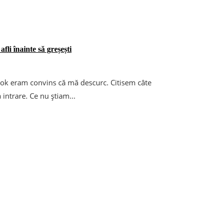
afli înainte să greșești
ok eram convins că mă descurc. Citisem câte
intrare. Ce nu știam...