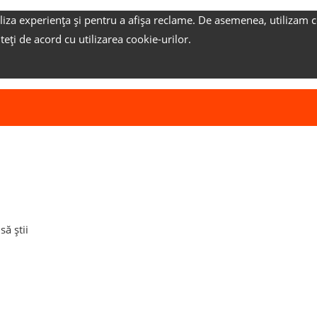
liza experiența și pentru a afișa reclame.
De asemenea, utilizam c
nteți de acord cu utilizarea cookie-urilor.
ă știi