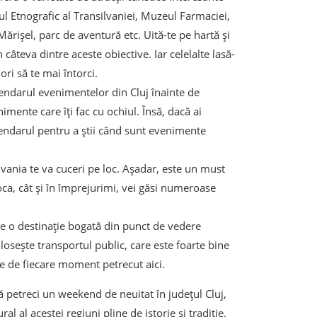
ul Etnografic al Transilvaniei, Muzeul Farmaciei,
rișel, parc de aventură etc. Uită-te pe hartă și
in câteva dintre aceste obiective. Iar celelalte lasă-
ori să te mai întorci.
lendarul evenimentelor din Cluj înainte de
imente care îți fac cu ochiul. Însă, dacă ai
alendarul pentru a știi când sunt evenimente
vania te va cuceri pe loc. Așadar, este un must
oca, cât și în împrejurimi, vei găsi numeroase
te o destinație bogată din punct de vedere
losește transportul public, care este foarte bine
te de fiecare moment petrecut aici.
să petreci un weekend de neuitat în județul Cluj,
 al acestei regiuni pline de istorie și tradiție.