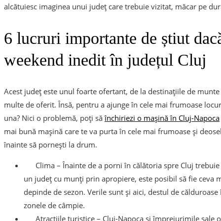
alcătuiesc imaginea unui județ care trebuie vizitat, măcar pe d
6 lucruri importante de știut dac
weekend inedit în județul Cluj
Acest județ este unul foarte ofertant, de la destinațiile de munte 
multe de oferit. Însă, pentru a ajunge în cele mai frumoase locuri
una? Nici o problemă, poți să
închiriezi o mașină în Cluj-Napoca
mai bună mașină care te va purta în cele mai frumoase și deosebite
înainte să pornești la drum.
Clima – Înainte de a porni în călătoria spre Cluj trebui
un județ cu munți prin apropiere, este posibil să fie ceva ma
depinde de sezon. Verile sunt și aici, destul de călduroase
zonele de câmpie.
Atracțiile turistice – Cluj-Napoca și împrejurimile sale o