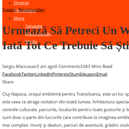
Diverse
Turism
,
Recomandari
Tehnologie
More
Sanatate
Urmează Să Petreci Un W
Recomandari
Moda
Iată Tot Ce Trebuie Să Ști
Sergiu Macicasan
3 ani ago
0 Comments
338
3 Mins Read
Facebook
Twitter
LinkedIn
Pinterest
Stumbleupon
Email
Share
Cluj-Napoca, orașul emblemă pentru Transilvania, este un loc s
este ceea ce atrage vizitatori din toată lumea. Arhitectura spec
centrele culturale, parcurile, localurile pentru toate gusturile 
sunt doar o parte din lucrurile care contribuie la imaginea emble
mai complex: munți și dealuri, parcuri de aventură, grădini zoolo