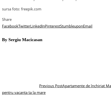
sursa foto: freepik.com
Share
Facebook
Twitter
LinkedIn
Pinterest
Stumbleupon
Email
By Sergiu Macicasan
Previous Post
Apartamente de închiriat Ma
pentru vacanța ta la mare