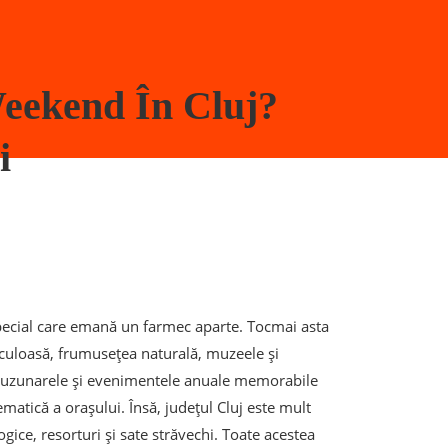
eekend În Cluj?
i
pecial care emană un farmec aparte. Tocmai asta
taculoasă, frumusețea naturală, muzeele și
și buzunarele și evenimentele anuale memorabile
matică a orașului. Însă, județul Cluj este mult
gice, resorturi și sate străvechi. Toate acestea