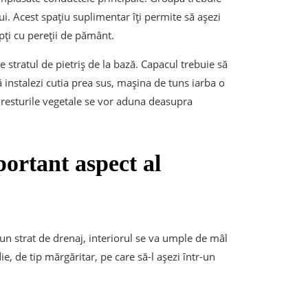
i. Acest spațiu suplimentar îți permite să așezi
upți cu pereții de pământ.
e stratul de pietriș de la bază. Capacul trebuie să
 instalezi cutia prea sus, mașina de tuns iarba o
i resturile vegetale se vor aduna deasupra
portant aspect al
un strat de drenaj, interiorul se va umple de mâl
e, de tip mărgăritar, pe care să-l așezi într-un