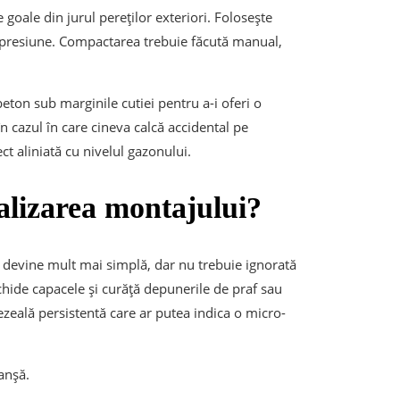
e goale din jurul pereților exteriori. Folosește
b presiune. Compactarea trebuie făcută manual,
beton sub marginile cutiei pentru a-i oferi o
n cazul în care cineva calcă accidental pe
ct aliniată cu nivelul gazonului.
alizarea montajului?
devine mult mai simplă, dar nu trebuie ignorată
hide capacele și curăță depunerile de praf sau
zeală persistentă care ar putea indica o micro-
anșă.