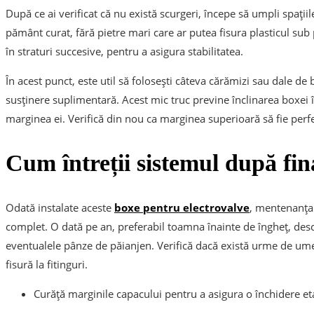
După ce ai verificat că nu există scurgeri, începe să umpli spațiil
pământ curat, fără pietre mari care ar putea fisura plasticul su
în straturi succesive, pentru a asigura stabilitatea.
În acest punct, este util să folosești câteva cărămizi sau dale de 
susținere suplimentară. Acest mic truc previne înclinarea boxei î
marginea ei. Verifică din nou ca marginea superioară să fie perfe
Cum întreții sistemul după fin
Odată instalate aceste
boxe pentru electrovalve
, mentenanța 
complet. O dată pe an, preferabil toamna înainte de îngheț, desc
eventualele pânze de păianjen. Verifică dacă există urme de ume
fisură la fitinguri.
Curăță marginile capacului pentru a asigura o închidere et