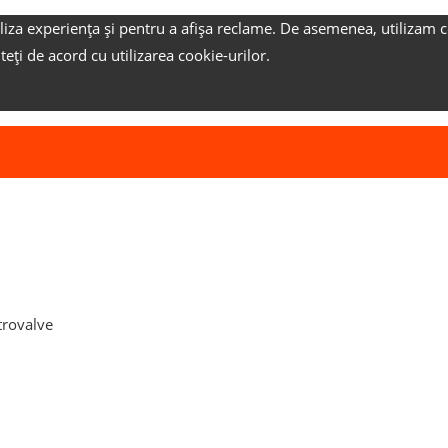
liza experiența și pentru a afișa reclame.
De asemenea, utilizam c
nteți de acord cu utilizarea cookie-urilor.
trovalve