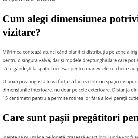
Cum alegi dimensiunea potriv
vizitare?
Mărimea contează atunci când planifici distribuția pe zone a iriga
pentru o singură valvă, dar și modele dreptunghiulare care pot a
să te gândești la spațiul necesar pentru manevrele cu cheia sau p
O boxă prea îngustă te va forța să lucrezi într-un spațiu insupor
dimensiunile interioare, nu doar pe cele exterioare. Distanța dint
15 centimetri pentru a permite rotirea lor fără a lovi pereții cutie
Care sunt pașii pregătitori pe
Înainte să pui mâna pe lopată, trasează exact locul unde vor fi 