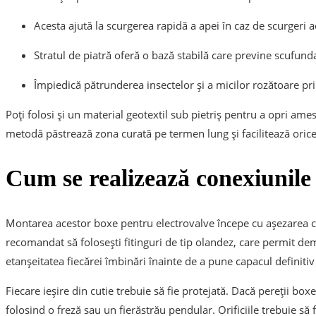
Acesta ajută la scurgerea rapidă a apei în caz de scurgeri a
Stratul de piatră oferă o bază stabilă care previne scufund
Împiedică pătrunderea insectelor și a micilor rozătoare pri
Poți folosi și un material geotextil sub pietriș pentru a opri am
metodă păstrează zona curată pe termen lung și facilitează orice 
Cum se realizează conexiunile 
Montarea acestor
boxe pentru electrovalve
începe cu așezarea co
recomandat să folosești fitinguri de tip olandez, care permit demo
etanșeitatea fiecărei îmbinări înainte de a pune capacul definitiv
Fiecare ieșire din cutie trebuie să fie protejată. Dacă pereții boxe
folosind o freză sau un fierăstrău pendular. Orificiile trebuie să