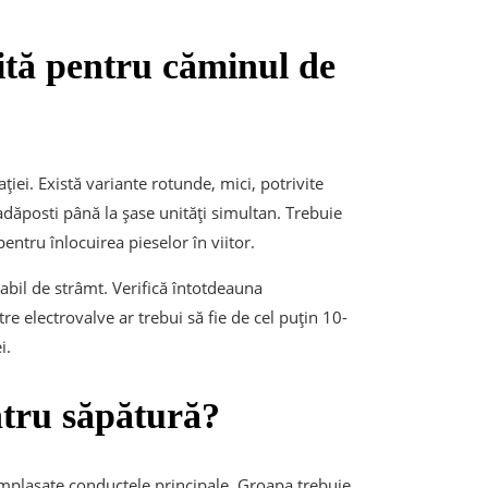
ită pentru căminul de
ției. Există variante rotunde, mici, potrivite
dăposti până la șase unități simultan. Trebuie
entru înlocuirea pieselor în viitor.
tabil de strâmt. Verifică întotdeauna
re electrovalve ar trebui să fie de cel puțin 10-
i.
ntru săpătură?
amplasate conductele principale. Groapa trebuie