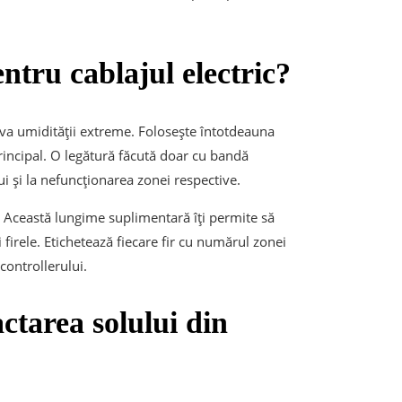
entru cablajul electric?
riva umidității extreme. Folosește întotdeauna
rincipal. O legătură făcută doar cu bandă
i și la nefuncționarea zonei respective.
i. Această lungime suplimentară îți permite să
 firele. Etichetează fiecare fir cu numărul zonei
controllerului.
ctarea solului din