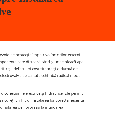
lve
nevoie de protecție împotriva factorilor externi.
mponente care dictează când și unde pleacă apa
i, riști defecțiuni costisitoare și o durată de
 electrovalve de calitate schimbă radical modul
u conexiunile electrice și hidraulice. Ele permit
ă cureți un filtru. Instalarea lor corectă necesită
 acumularea de noroi sau la inundarea