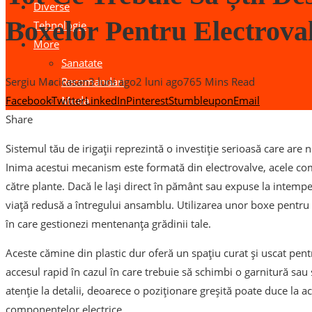
Diverse
Boxelor Pentru Electrova
Tehnologie
More
Sanatate
Recomandari
Sergiu Macicasan
3 luni ago
2 luni ago
76
5 Mins Read
Moda
Facebook
Twitter
LinkedIn
Pinterest
Stumbleupon
Email
Share
Sistemul tău de irigații reprezintă o investiție serioasă care are 
Inima acestui mecanism este formată din electrovalve, acele co
către plante. Dacă le lași direct în pământ sau expuse la intemperi
viață redusă a întregului ansamblu. Utilizarea unor boxe pentru
în care gestionezi mentenanța grădinii tale.
Aceste cămine din plastic dur oferă un spațiu curat și uscat pentr
accesul rapid în cazul în care trebuie să schimbi o garnitură sau s
atenție la detalii, deoarece o poziționare greșită poate duce la
componentelor electrice.