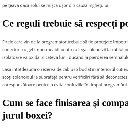
pe țeavă dacă solul se mișcă ușor din cauza înghețului.
Ce reguli trebuie să respecți p
Firele care vin de la programator trebuie să fie protejate împot
conectori cu gel impermeabil pentru a lega solenoizii la cablul p
izolatoare va oxida în câteva luni, ducând la pierderea semnalulu
Lasă întotdeauna o rezervă de cablu (o buclă) în interiorul cutie
scoți solenoidul la suprafață pentru verificări fără să deconectezi
corespunzătoare pentru a evita confuziile în timpul programării 
Cum se face finisarea și compa
jurul boxei?