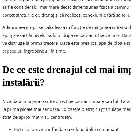
să fie considerabil mai mare decât dimensiunea fizică a căminulu
corect straturile de drenaj și să realizezi conexiunile fără să te l
Adâncimea gropii se calculează în funcție de înălțimea cutiei și d
ajungă exact la nivelul solului după ce pământul se va tasa. Dacă
va distruge la prima trecere. Dacă este prea jos, apa de ploaie ș
capacului, îngropându-l în timp.
De ce este drenajul cel mai im
instalării?
Niciodată nu așeza o cutie direct pe pământ moale sau lut. Fără 
la prima ploaie mai serioasă. Folosește pietriș cu granulație medi
strat de aproximativ 10 centimetri.
Pietrișul previne înfundarea solenoidului cu pământ.