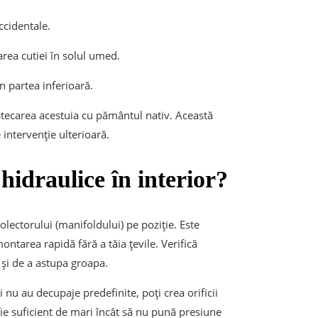
ccidentale.
area cutiei în solul umed.
n partea inferioară.
estecarea acestuia cu pământul nativ. Această
intervenție ulterioară.
hidraulice în interior?
lectorului (manifoldului) pe poziție. Este
ntarea rapidă fără a tăia țevile. Verifică
 și de a astupa groapa.
i nu au decupaje predefinite, poți crea orificii
 fie suficient de mari încât să nu pună presiune