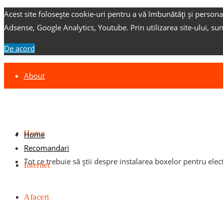
Acest site folosește cookie-uri pentru a vă îmbunătăți și persona
Adsense, Google Analytics, Youtube.
Prin utilizarea site-ului, su
De acord
About
Contact
Advertise
Home
Home
Recomandari
Tot ce trebuie să știi despre instalarea boxelor pentru elec
Internet
Afaceri