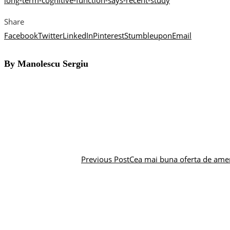
long-term-cognitive-function-says-recent-study
Share
Facebook
Twitter
LinkedIn
Pinterest
Stumbleupon
Email
By Manolescu Sergiu
Previous Post
Cea mai buna oferta de amen