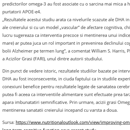
predictorilor omega-3 au fost asociate cu o sarcina mai mica a hi
purtatorii APOE-e4.
„Rezultatele acestui studiu arata ca nivelurile scazute ale DHA i
ale creierului si cu un model „vascular” de afectare cognitiva, ch
lucru sugereaza ca interventia precoce si mentinerea unui indic
mare) ar putea juca un rol important in prevenirea declinului co
bolii Alzheimer pe termen lung”, a comentat William S. Harris, P
a Acizilor Grasi (FARI), unul dintre autorii studiului.
Din punct de vedere istoric, rezultatele studiilor bazate pe inter
DHA au fost inconsecvente, in ciuda faptului ca in studiile expe
conexiuni benefice pentru rezultatele legate de sanatatea cerebra
putea fi aceea ca interventiile alimentare sunt efectuate prea tar
apara imbunatatiri semnificative. Prin urmare, acizii grasi Omega
mentinerea sanatatii creierului incepand cu varsta a doua.
Sursa:
https://www.nutritionaloutlook.com/view/improving-omega