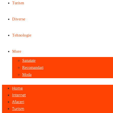
Turism
Diverse
Tehnologie
More
Sanatate
Recomandari
Moda
Home
Internet
Afaceri
Turism