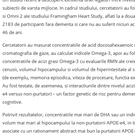
subiectii de varsta mijlocie. In cadrul studiului, cercetatorii au f
si Omni 2 ale studiului Framingham Heart Study, aflati la a dou
2183 de participanti fara dementa si care nu au suferit niciun a
46 de ani.
Cercetatorii au masurat concentratiile de acid docosahexaenoic 
cromatografia de gaze, au calculat indicele Omega-3, apoi au fol
concentratiile de acizi grasi Omega-3 cu evaluarile RMN ale crei
cenusii, volumul hipocampului si volumul de hiperintesitate al su
(de exemplu, memoria episodica, viteza de procesare, functia ex
Au fost testate, de asemenea, si interactiunile dintre nivelul ac
e4 versus non-purtator) – un factor genetic de risc pentru deme
cognitive.
Potrivit rezultatelor, concentratiile mai mari de DHA sau un in
volum mai mari al hipocampului la non-purtatorii APOE-e4, in t
asociate cu un rationament abstract mai bun la purtatorii APOE-e4