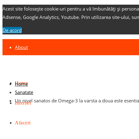
Acest site folosește cookie-uri pentru a vă îmbunătăți și persona
Adsense, Google Analytics, Youtube.
Prin utilizarea site-ului, su
De acord
About
Contact
Advertise
Home
Home
Sanatate
Un nivel sanatos de Omega-3 la varsta a doua este esentia
Internet
Afaceri