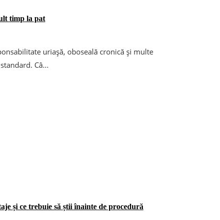
lt timp la pat
ponsabilitate uriașă, oboseală cronică și multe
standard. Câ...
e și ce trebuie să știi înainte de procedură