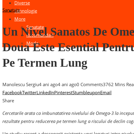
Diverse
Sanatate
Tehnologie
More
Sanatate
Un Nivel Sanatos De Ome
Recomandari
Moda
Doua Este Esential Pentr
Pe Termen Lung
Manolescu Sergiu
4 ani ago
4 ani ago
0 Comments
376
2 Mins Re
Facebook
Twitter
LinkedIn
Pinterest
Stumbleupon
Email
Share
Cercetarile arata ca imbunatatirea nivelului de Omega-3 la inceput
rezultate pentru reducerea pe termen lung a riscului de declin cogn
Un studiu recent a descoperit existenta unei legaturi intre nivel