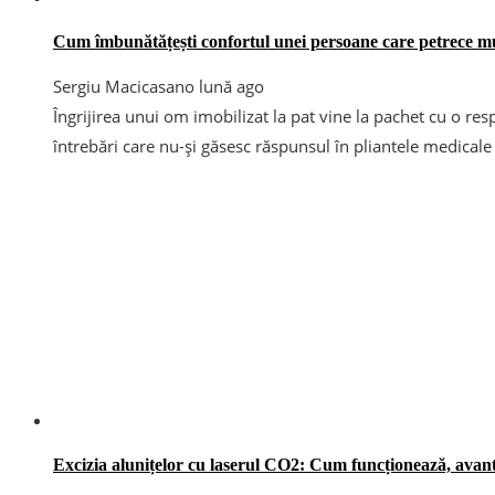
Cum îmbunătățești confortul unei persoane care petrece mu
Sergiu Macicasan
o lună ago
Îngrijirea unui om imobilizat la pat vine la pachet cu o res
întrebări care nu-și găsesc răspunsul în pliantele medicale 
Excizia alunițelor cu laserul CO2: Cum funcționează, avantaj