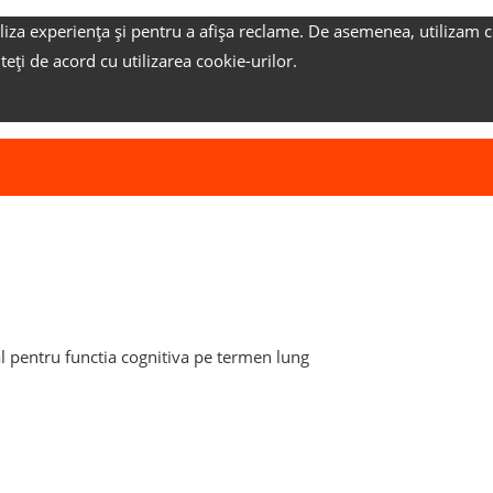
liza experiența și pentru a afișa reclame.
De asemenea, utilizam c
nteți de acord cu utilizarea cookie-urilor.
l pentru functia cognitiva pe termen lung