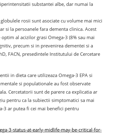
perintensitatii substantei albe, dar numai la
n globulele rosii sunt asociate cu volume mai mici
iar si la persoanele fara dementa clinica. Acest
e optim al acizilor grasi Omega-3 (8% sau mai
gnitiv, precum si in prevenirea dementei si a
hD, FACN, presedintele Institutului de Cercetare
ventii in dieta care utilizeaza Omega-3 EPA si
rimentale si populationale au fost observate
la. Cercetatorii sunt de parere ca explicatia ar
ziu pentru ca la subiectii simptomatici sa mai
-3 ar putea fi cei mai benefici pentru
-3-status-at-early-midlife-may-be-critical-for-