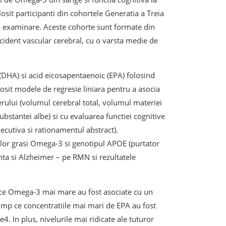
olosit participanti din cohortele Generatia a Treia
a examinare. Aceste cohorte sunt formate din
ccident vascular cerebral, cu o varsta medie de
(DHA) si acid eicosapentaenoic (EPA) folosind
osit modele de regresie liniara pentru a asocia
erului (volumul cerebral total, volumul materiei
bstantei albe) si cu evaluarea functiei cognitive
ecutiva si rationamentul abstract).
izilor grasi Omega-3 si genotipul APOE (purtator
nta si Alzheimer – pe RMN si rezultatele
dice Omega-3 mai mare au fost asociate cu un
imp ce concentratiile mai mari de EPA au fost
. In plus, nivelurile mai ridicate ale tuturor