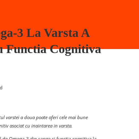
ga-3 La Varsta A
u Functia Cognitiva
ad
ul varstei a doua poate oferi cele mai bune
itiv asociat cu inaintarea in varsta.
ul de Omega-3 din sange si functia cognitiva la