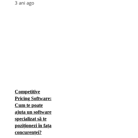
3 ani ago
Competitive
Pricing Software:
Cum te poate
ajuta un software
specializat să te
poziționezi în fața
concurenței?