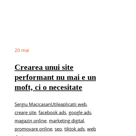
20
mai
Crearea unui site
performant nu mai e un
moft, ci o necesitate
Sergiu Macicasan
Utile
aplicatii web
,
creare site
,
facebook ads
,
google ads
,
magazin online
,
marketing digital
,
promovare online
,
seo
,
tiktok ads
,
web