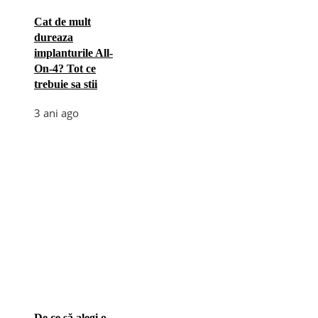
Cat de mult
dureaza
implanturile All-
On-4? Tot ce
trebuie sa stii
3 ani ago
De ce să alegi o