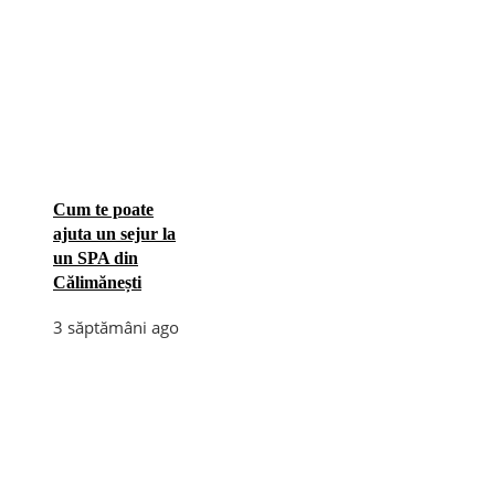
Cum te poate
ajuta un sejur la
un SPA din
Călimănești
3 săptămâni ago