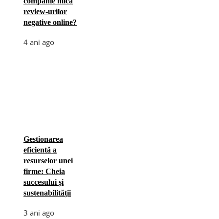
companie mica
review-urilor
negative online?
4 ani ago
Gestionarea
eficientă a
resurselor unei
firme: Cheia
succesului și
sustenabilității
3 ani ago