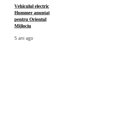
Vehiculul electric
Hummer anuntat
pentru Orientul
Mijlociu
5 ani ago
Categories
Afaceri
(110)
Diverse
(156)
E-commerce
(5)
Industrie
(4)
Internet
(18)
Moda
(28)
Recomandari
(272)
Sanatate
(60)
Tehnologie
(35)