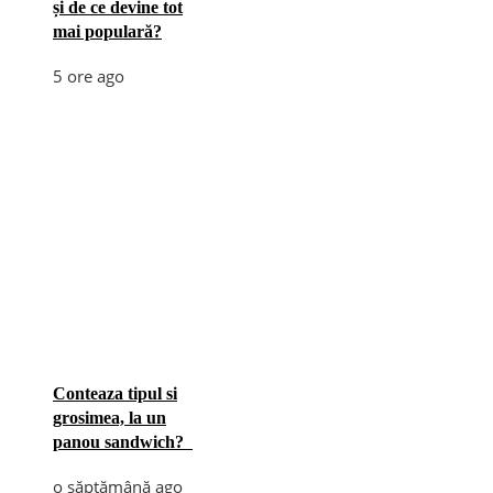
și de ce devine tot
mai populară?
5 ore ago
Conteaza tipul si
grosimea, la un
panou sandwich?
o săptămână ago