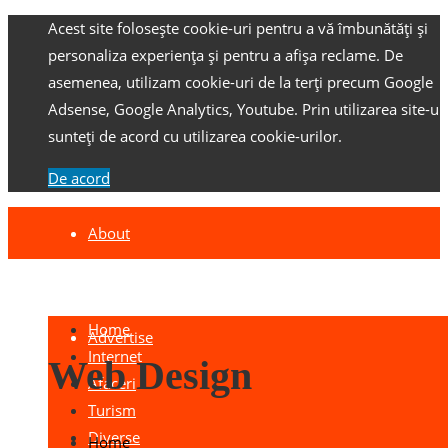
Acest site folosește cookie-uri pentru a vă îmbunătăți și
personaliza experiența și pentru a afișa reclame.
De
asemenea, utilizam cookie-uri de la terți precum Google
Adsense, Google Analytics, Youtube.
Prin utilizarea site-ulu
sunteți de acord cu utilizarea cookie-urilor.
De acord
About
Contact
Home
Advertise
Internet
Web Design
Afaceri
Turism
Diverse
Home