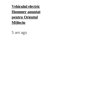
Vehiculul electric
Hummer anuntat
pentru Orientul
Mijlociu
5 ani ago
Categories
Afaceri
(110)
Diverse
(156)
E-commerce
(5)
Industrie
(4)
Internet
(18)
Moda
(28)
Recomandari
(272)
Sanatate
(60)