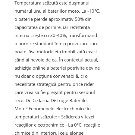
Temperatura scăzută este dușmanul
numărul unu al bateriilor moto. La -10°C,
o baterie pierde aproximativ 50% din
capacitatea de pornire, iar rezistența
internă crește cu 30-40%, transformând
o pornire standard într-o provocare care
poate lăsa motocicleta imobilizată exact
când ai nevoie de ea. În contextul actual,
achiziția online a bateriei potrivite devine
nu doar o opțiune convenabilă, ci o
necesitate strategică pentru orice rider
care vrea să fie pregătit pentru sezonul
rece. De Ce Iarna Distruge Bateriile
Moto? Fenomenele electrochimice în
temperaturi scăzute: • Scăderea vitezei
reacțiilor electrochimice - La 0°C, reacțiile
chimice din interiorul celulelor se