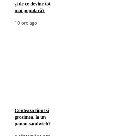
și de ce devine tot
mai populară?
10 ore ago
Conteaza tipul si
grosimea, la un
panou sandwich?
o săptămână ago