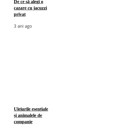
De ce să alegi o
cazare cu jacuzzi
privat
3 ani ago
Uleiurile esențiale
și animalele de
companie