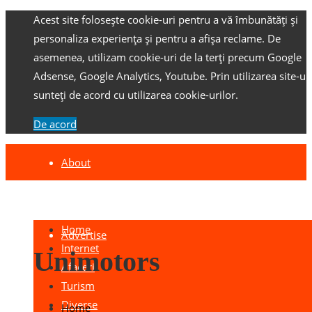
Acest site folosește cookie-uri pentru a vă îmbunătăți și
personaliza experiența și pentru a afișa reclame.
De
asemenea, utilizam cookie-uri de la terți precum Google
Adsense, Google Analytics, Youtube.
Prin utilizarea site-ulu
sunteți de acord cu utilizarea cookie-urilor.
De acord
About
Contact
Home
Advertise
Internet
Unimotors
Afaceri
Turism
Diverse
Home