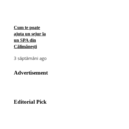
Cum te poate
ajuta un sejur la
un SPA din
Călimănești
3 săptămâni ago
Advertisement
Editorial Pick