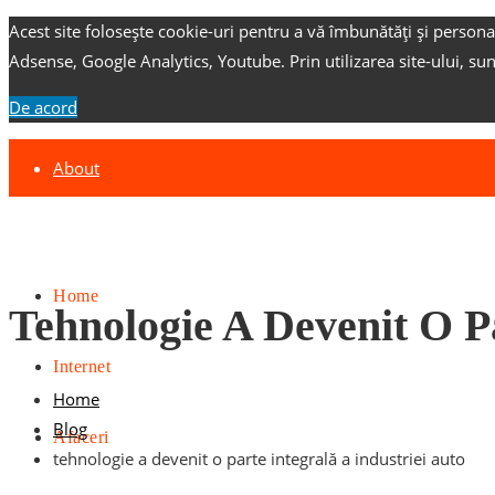
Acest site folosește cookie-uri pentru a vă îmbunătăți și persona
Adsense, Google Analytics, Youtube.
Prin utilizarea site-ului, su
De acord
About
Contact
Advertise
Home
Tehnologie A Devenit O Pa
Internet
Home
Blog
Afaceri
tehnologie a devenit o parte integrală a industriei auto