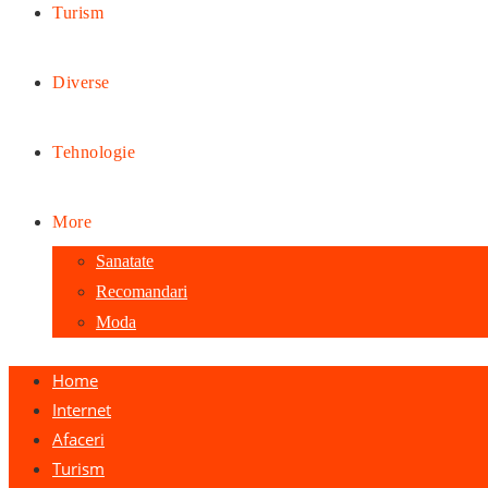
Turism
Diverse
Tehnologie
More
Sanatate
Recomandari
Moda
Home
Internet
Afaceri
Turism