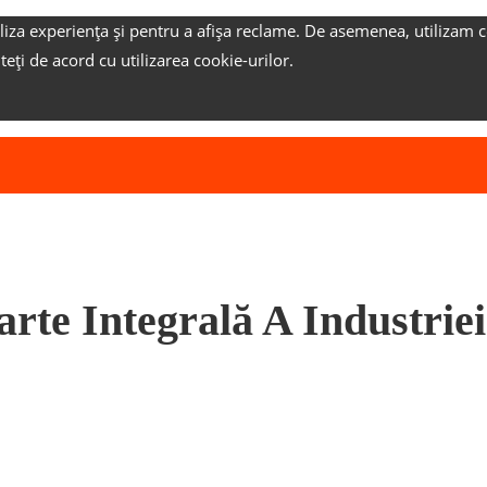
liza experiența și pentru a afișa reclame.
De asemenea, utilizam c
nteți de acord cu utilizarea cookie-urilor.
rte Integrală A Industrie