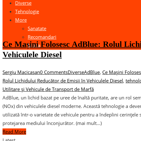
Diverse
Tehnologie
More
05
oct.
Sanatate
Recomandari
Ce Mașini Folosesc AdBlue: Rolul Lichi
Moda
Vehiculele Diesel
Sergiu Macicasan
0 Comments
Diverse
AdBlue
,
Ce Mașini Folose
Rolul Lichidului Reducător de Emisii în Vehiculele Diesel
,
tehnolo
Utilitare și Vehicule de Transport de Marfă
AdBlue, un lichid bazat pe uree de înaltă puritate, are un rol sem
(NOx) din vehiculele diesel moderne. Această tehnologie a devenit
utilizată într-o varietate de vehicule pentru a îndeplini cerințele s
protejarea mediului înconjurător. (mai mult…)
Read More
Latest