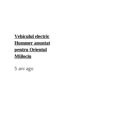
Vehiculul electric
Hummer anuntat
pentru Orientul
Mijlociu
5 ani ago
Categories
Afaceri
(110)
Diverse
(156)
E-commerce
(5)
Industrie
(4)
Internet
(18)