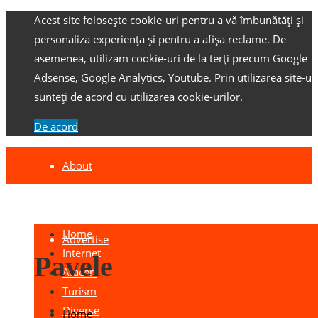
Acest site folosește cookie-uri pentru a vă îmbunătăți și
personaliza experiența și pentru a afișa reclame.
De
asemenea, utilizam cookie-uri de la terți precum Google
Adsense, Google Analytics, Youtube.
Prin utilizarea site-ulu
sunteți de acord cu utilizarea cookie-urilor.
De acord
About
Contact
Home
Advertise
Internet
Pavele
Afaceri
Turism
Diverse
Home