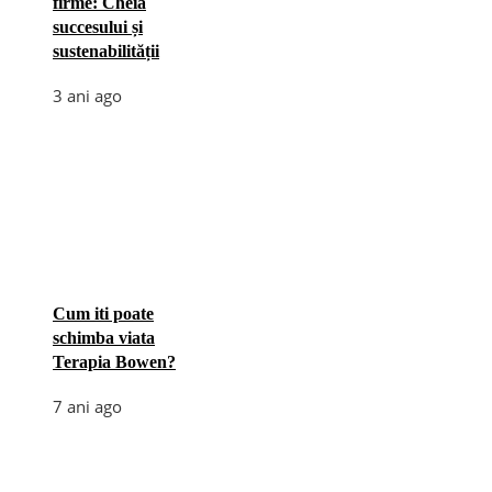
firme: Cheia
succesului și
sustenabilității
3 ani ago
Cum iti poate
schimba viata
Terapia Bowen?
7 ani ago