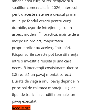
amenajarea curților rezidențiale și a
spațiilor comerciale. În 2026, interesul
pentru aceste sisteme a crescut și mai
mult, pe fondul cererii pentru curți
durabile, ușor de întreținut și cu un
aspect modern. În practică, înainte de a
începe un proiect, majoritatea
proprietarilor au aceleași întrebări.
Răspunsurile corecte pot face diferența
între o investiție reușită și una care
necesită intervenții costisitoare ulterior.
Cât rezistă un pavaj montat corect?
Durata de viață a unui pavaj depinde în
principal de calitatea montajului și de
tipul de trafic. În condiții normale, un
pavaj executat…
Read More