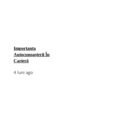
Importanța
Autocunoașterii În
Carieră
4 luni ago