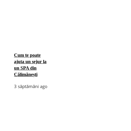
Cum te poate
ajuta un sejur la
un SPA din
Călimănești
3 săptămâni ago