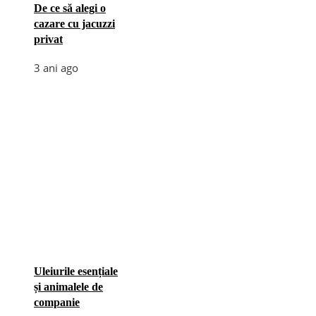
De ce să alegi o
cazare cu jacuzzi
privat
3 ani ago
Uleiurile esențiale
și animalele de
companie