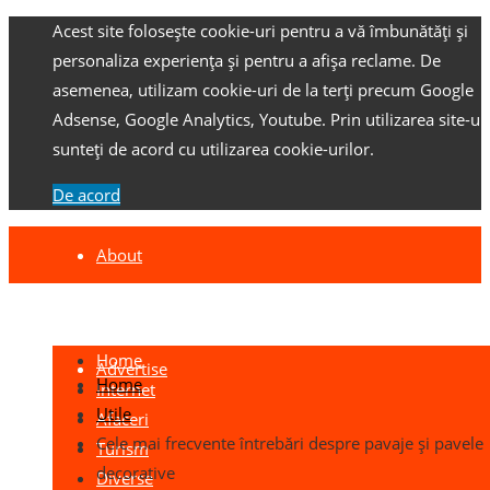
Acest site folosește cookie-uri pentru a vă îmbunătăți și
personaliza experiența și pentru a afișa reclame.
De
asemenea, utilizam cookie-uri de la terți precum Google
Adsense, Google Analytics, Youtube.
Prin utilizarea site-ulu
sunteți de acord cu utilizarea cookie-urilor.
De acord
About
Contact
Home
Advertise
Home
Internet
Utile
Afaceri
Cele mai frecvente întrebări despre pavaje și pavele
Turism
decorative
Diverse