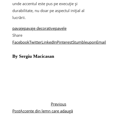
unde accentul este pus pe execuție și
durabilitate, nu doar pe aspectul inițial al
lucrării.
pavaje
pavaje decorative
pavele
Share
Facebook
Twitter
LinkedIn
Pinterest
Stumbleupon
Email
By Sergiu Macicasan
Previous
Post
Accente din lemn care adaugă