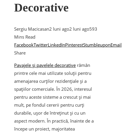
Decorative
Sergiu Macicasan
2 luni ago
2 luni ago
59
3
Mins Read
Facebook
Twitter
LinkedIn
Pinterest
Stumbleupon
Email
Share
Pavajele și pavelele decorative
rămân
printre cele mai utilizate soluții pentru
amenajarea curților rezidențiale și a
spațiilor comerciale. În 2026, interesul
pentru aceste sisteme a crescut și mai
mult, pe fondul cererii pentru curți
durabile, ușor de întreținut și cu un
aspect modern.
În practică, înainte de a
începe un proiect, majoritatea