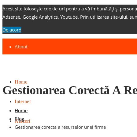
Acest site folosește cookie-uri pentru a vă îmbunătăți și persona
Adsense, Google Analytics, Youtube.
Prin utilizarea site-ului, su
De acord
About
Contact
Advertise
Home
Gestionarea Corectă A Re
Internet
Home
Blog
Afaceri
Gestionarea corectă a resurselor unei firme