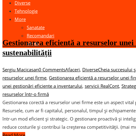
Diverse
Tehnologie
More
28
iun.
Sanatate
Recomandari
Gestionarea eficientă a resurselor unei 
Moda
sustenabilității
Sergiu Macicasan
0 Comments
Afaceri
,
Diverse
Cheia succesului și
resurselor unei firme
,
Gestionarea eficientă a resurselor unei fi
unei gestionări eficiente a inventarului
,
servicii RealCont
,
Strateg
resurselor într-o firmă
Gestionarea corectă a resurselor unei firme este un aspect vital 
Resursele, cum ar fi capitalul, personalul, timpul și echipamentel
într-un mod eficient și strategic. O gestionare proactivă și intel
reduce costurile și contribui la creșterea competitivității. (mai m
Read More