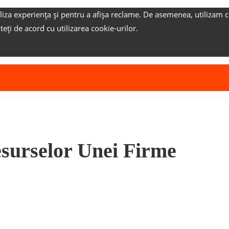
liza experiența și pentru a afișa reclame.
De asemenea, utilizam c
nteți de acord cu utilizarea cookie-urilor.
surselor Unei Firme