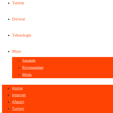
Turism
Diverse
Tehnologie
More
Sanatate
Recomandari
Moda
Home
Internet
Afaceri
Turism