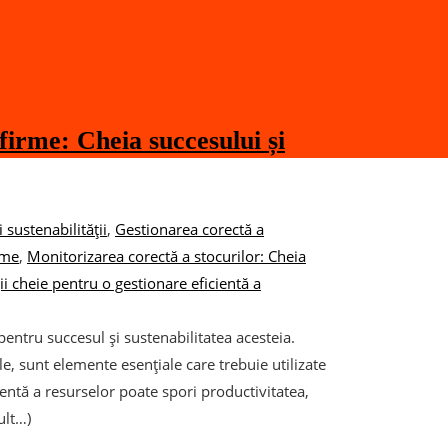
firme: Cheia succesului și
 sustenabilității
,
Gestionarea corectă a
rme
,
Monitorizarea corectă a stocurilor: Cheia
ii cheie pentru o gestionare eficientă a
pentru succesul și sustenabilitatea acesteia.
e, sunt elemente esențiale care trebuie utilizate
igentă a resurselor poate spori productivitatea,
ult…)